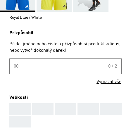
Royal Blue / White
Přizpůsobit
Přidej jméno nebo číslo a přizpůsob si produkt adidas,
nebo vytvoř dokonalý dárek!
00
0 / 2
Vymazat vše
Velikosti
AAA
AAA
AAA
AAA
AAA
AAA