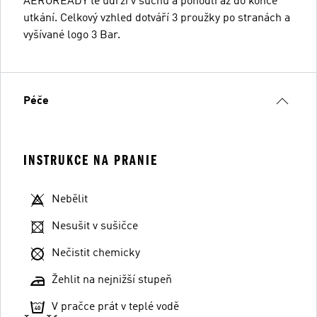
AEROREADY tě udrží v suchu a pohodlí až do konce
utkání. Celkový vzhled dotváří 3 proužky po stranách a
vyšívané logo 3 Bar.
Péče
INSTRUKCE NA PRANIE
Nebělit
Nesušit v sušičce
Nečistit chemicky
Žehlit na nejnižší stupeň
V pračce prát v teplé vodě