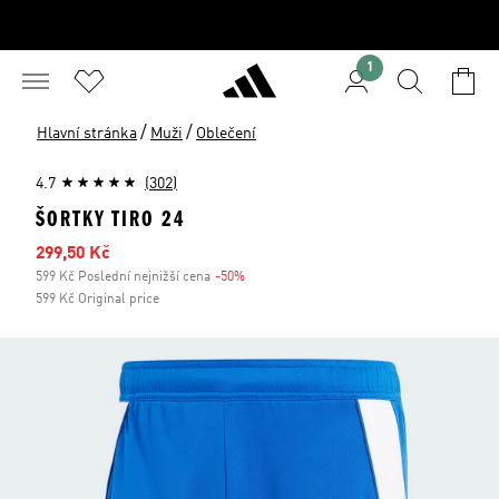
1
/
/
Hlavní stránka
Muži
Oblečení
4.7
(302)
ŠORTKY TIRO 24
Zlevněná cena
299,50 Kč
599 Kč Poslední nejnižší cena
-50%
Sleva
599 Kč Original price