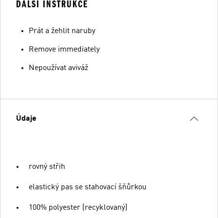
ĎALŠÍ INSTRUKCE
Prát a žehlit naruby
Remove immediately
Nepoužívat aviváž
Údaje
rovný střih
elastický pas se stahovací šňůrkou
100% polyester (recyklovaný)