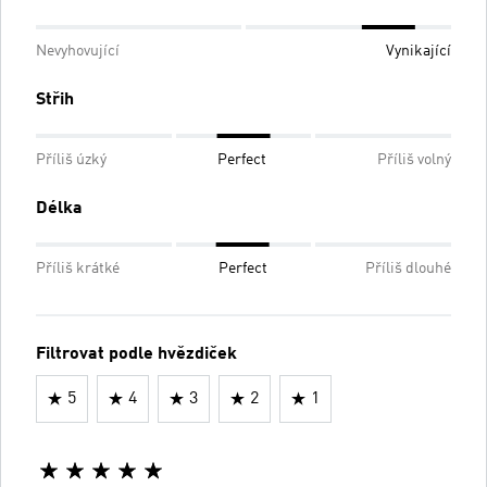
Nevyhovující
Vynikající
Střih
Příliš úzký
Perfect
Příliš volný
Délka
Příliš krátké
Perfect
Příliš dlouhé
Filtrovat podle hvězdiček
5
4
3
2
1