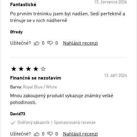
15. července 2026
Fantastické
Po prvním tréninku jsem byl nadšen. Sedí perfektně a
trénuje se v nich nádherně
0fredy
Užitečné?
0
0
Nahlásit recenzi
13. září 2024
Finančně se nezotavím
Barva:
Royal Blue / White
Mnou zakoupený produkt vykazuje známky velké
pohodlnosti.
David73
Ověřený zákazník
Sponzorovaná recenze
Užitečné?
0
0
Nahlásit recenzi