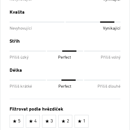
Kvalita
Nevyhovující
Vynikající
Střih
Příliš úzký
Perfect
Příliš volný
Délka
Příliš krátké
Perfect
Příliš dlouhé
Filtrovat podle hvězdiček
5
4
3
2
1