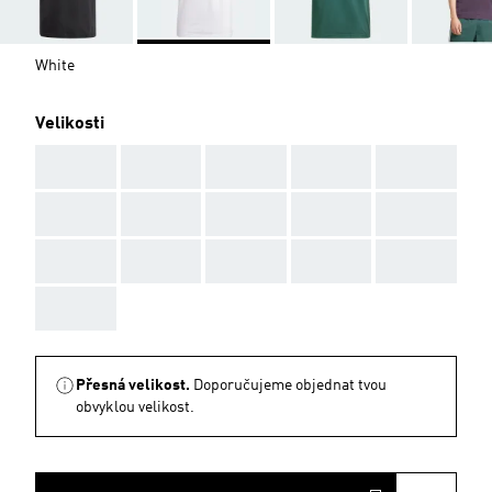
White
Velikosti
AAA
AAA
AAA
AAA
AAA
AAA
AAA
AAA
AAA
AAA
AAA
AAA
AAA
AAA
AAA
AAA
Přesná velikost.
Doporučujeme objednat tvou
obvyklou velikost.