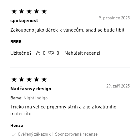
9. prosince 2025
spokojenost
Zakoupeno jako dárek k vánocům, snad se bude líbit.
RRRR
Užitečné?
0
0
Nahlásit recenzi
29. září 2025
Nadčasový design
Barva:
Night Indigo
Tričko má velice příjemný střih a a je z kvalitního
materiálu
Honza
Ověřený zákazník
Sponzorovaná recenze