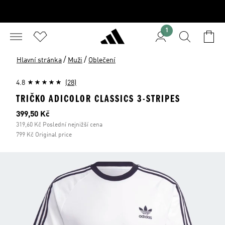
1
/
/
Hlavní stránka
Muži
Oblečení
4.8
(28)
TRIČKO ADICOLOR CLASSICS 3-STRIPES
Aktuální cena
399,50 Kč
319,60 Kč Poslední nejnižší cena
799 Kč Original price