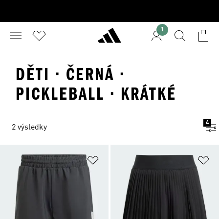
1
DĚTI · ČERNÁ ·
PICKLEBALL · KRÁTKÉ
4
2 výsledky
Přidat do seznamu přání
Př