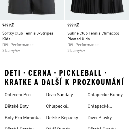
Price
749 Kč
Price
999 Kč
Šortky Club Tennis 3-Stripes
Sukně Club Tennis Climacool
Kids
Pleated Kids
Děti Performance
Děti Performance
2 barvy/ev
3 barvy/ev
DETI • CERNA • PICKLEBALL •
KRATKE A DALŠÍ K PROZKOUMÁNÍ
Oblečení Pro
Dívčí Sandály
Chlapecké Bundy
Miminka
Dětské Boty
Chlapecké
Chlapecké
Sandály
Teplákové
Boty Pro Miminka
Dětské Kopačky
Dívčí Plavky
Soupravy