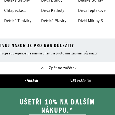
Dětské Batohy
Dívčí Bundy
Dětské Bundy
Chlapecké
Dívčí Kalhoty
Dívčí Teplákové
Kalhoty
Soupravy
Dětské Tepláky
Dětské Plavky
Dívčí Mikiny S
Kapucí
TVŮJ NÁZOR JE PRO NÁS DŮLEŽITÝ
Tvoje spokojenost je naším cílem, a proto nás zajímá tvůj názor.
Zpět na začátek
přihlásit
Váš košík (0)
UŠETŘI 10% NA DALŠÍM
NÁKUPU.*