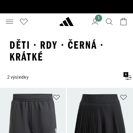
1
DĚTI · RDY · ČERNÁ ·
KRÁTKÉ
4
2 výsledky
Přidat do seznamu přání
Př