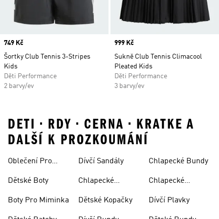
Price
749 Kč
Price
999 Kč
Šortky Club Tennis 3-Stripes
Sukně Club Tennis Climacool
Kids
Pleated Kids
Děti Performance
Děti Performance
2 barvy/ev
3 barvy/ev
DETI • RDY • CERNA • KRATKE A
DALŠÍ K PROZKOUMÁNÍ
Oblečení Pro
Dívčí Sandály
Chlapecké Bundy
Miminka
Dětské Boty
Chlapecké
Chlapecké
Sandály
Teplákové
Boty Pro Miminka
Dětské Kopačky
Dívčí Plavky
Soupravy