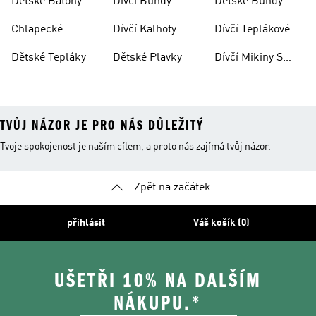
Dětské Batohy
Dívčí Bundy
Dětské Bundy
Chlapecké
Dívčí Kalhoty
Dívčí Teplákové
Kalhoty
Soupravy
Dětské Tepláky
Dětské Plavky
Dívčí Mikiny S
Kapucí
TVŮJ NÁZOR JE PRO NÁS DŮLEŽITÝ
Tvoje spokojenost je naším cílem, a proto nás zajímá tvůj názor.
Zpět na začátek
přihlásit
Váš košík (0)
UŠETŘI 10% NA DALŠÍM
NÁKUPU.*