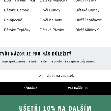
Boty Pro Miminka
Dětské Kopačky
Dívčí Plavky
Soupravy
Dětské Batohy
Dívčí Bundy
Dětské Bundy
Chlapecké
Dívčí Kalhoty
Dívčí Teplákové
Kalhoty
Soupravy
Dětské Tepláky
Dětské Plavky
Dívčí Mikiny S
Kapucí
TVŮJ NÁZOR JE PRO NÁS DŮLEŽITÝ
Tvoje spokojenost je naším cílem, a proto nás zajímá tvůj názor.
Zpět na začátek
přihlásit
Váš košík (0)
UŠETŘI 10% NA DALŠÍM