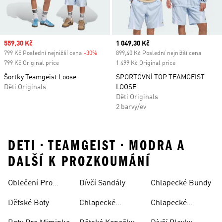
Sale price
559,30 Kč
Current price
1 049,30 Kč
799 Kč Poslední nejnižší cena
-30%
Discount
899,40 Kč Poslední nejnižší cena
799 Kč Original price
1 499 Kč Original price
Šortky Teamgeist Loose
SPORTOVNÍ TOP TEAMGEIST
Děti Originals
LOOSE
Děti Originals
2 barvy/ev
DETI • TEAMGEIST • MODRA A
DALŠÍ K PROZKOUMÁNÍ
Oblečení Pro
Dívčí Sandály
Chlapecké Bundy
Miminka
Dětské Boty
Chlapecké
Chlapecké
Sandály
Teplákové