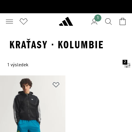
1
KRAŤASY · KOLUMBIE
2
1 výsledek
Přidat do seznamu přání