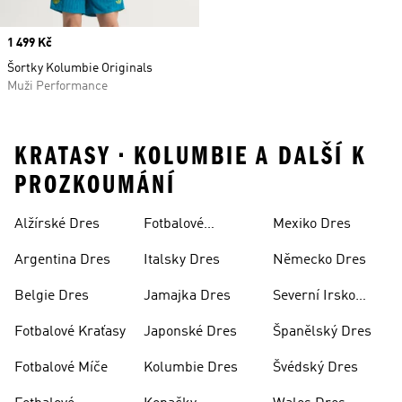
Price
1 499 Kč
Šortky Kolumbie Originals
Muži Performance
KRATASY • KOLUMBIE A DALŠÍ K
PROZKOUMÁNÍ
Alžírské Dres
Fotbalové
Mexiko Dres
Soupravy
Argentina Dres
Italsky Dres
Německo Dres
Belgie Dres
Jamajka Dres
Severní Irsko
Dres
Fotbalové Kraťasy
Japonské Dres
Španělský Dres
Fotbalové Míče
Kolumbie Dres
Švédský Dres