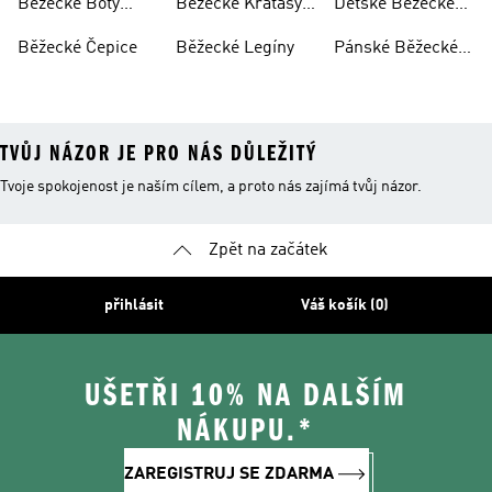
Běžecké Boty
Běžecké Kraťasy
Dětské Běžecké
Pánské
Pánské
Boty
Běžecké Čepice
Běžecké Legíny
Pánské Běžecké
Kalhoty
TVŮJ NÁZOR JE PRO NÁS DŮLEŽITÝ
Tvoje spokojenost je naším cílem, a proto nás zajímá tvůj názor.
Zpět na začátek
přihlásit
Váš košík (0)
UŠETŘI 10% NA DALŠÍM
NÁKUPU.*
ZAREGISTRUJ SE ZDARMA