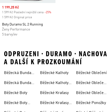
Sale price
1 199,25 Kč
1 599 Kč Poslední nejnižší cena
-25%
Discount
1 599 Kč Original price
Boty Duramo SL 2 Running
Ženy Performance
5 barvy/ev
ODPRUZENI • DURAMO • NACHOVA
A DALŠÍ K PROZKOUMÁNÍ
Běžecká Bunda
Běžecké Kalhoty
Běžecké Oblečení
Dámská
Běžecká Bunda
Běžecké Kalhoty
Běžecké Oblečení
Pánská
Dámské
Dámské
Běžecké Boty
Běžecké Kraťasy
Běžecké Oblečení
Pánské
Běžecké Boty
Běžecké Kraťasy
Běžecké Ponožky
Dámské
Dámské