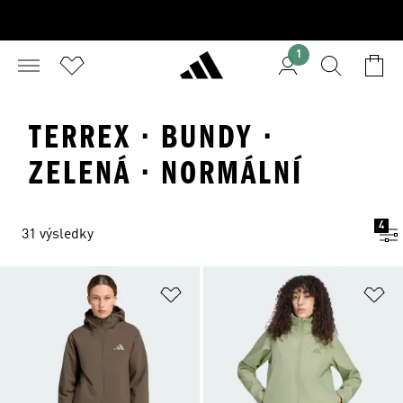
1
TERREX · BUNDY ·
ZELENÁ · NORMÁLNÍ
4
31 výsledky
Přidat do seznamu přání
Př