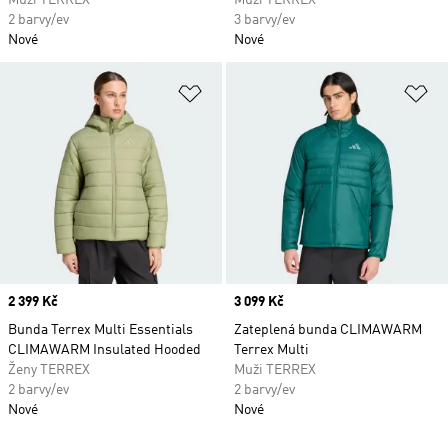
Muži TERREX
Muži TERREX
2 barvy/ev
3 barvy/ev
Nové
Nové
Přidat do seznamu přání
Př
Price
2 399 Kč
Price
3 099 Kč
Bunda Terrex Multi Essentials
Zateplená bunda CLIMAWARM
CLIMAWARM Insulated Hooded
Terrex Multi
Ženy TERREX
Muži TERREX
2 barvy/ev
2 barvy/ev
Nové
Nové