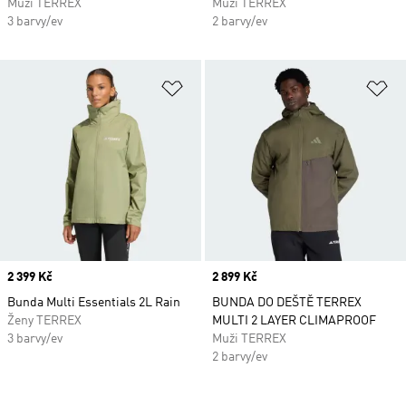
Muži TERREX
Muži TERREX
3 barvy/ev
2 barvy/ev
Přidat do seznamu přání
Př
Price
2 399 Kč
Price
2 899 Kč
Bunda Multi Essentials 2L Rain
BUNDA DO DEŠTĚ TERREX
Ženy TERREX
MULTI 2 LAYER CLIMAPROOF
3 barvy/ev
Muži TERREX
2 barvy/ev