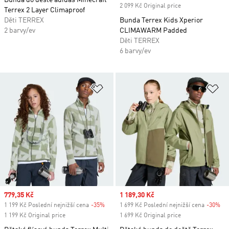
Bunda do deště adidas Minecraft
2 099 Kč Original price
Terrex 2 Layer Climaproof
Děti TERREX
Bunda Terrex Kids Xperior
2 barvy/ev
CLIMAWARM Padded
Děti TERREX
6 barvy/ev
Přidat do seznamu přání
Př
Sale price
779,35 Kč
Sale price
1 189,30 Kč
1 199 Kč Poslední nejnižší cena
-35%
Discount
1 699 Kč Poslední nejnižší cena
-30%
Di
1 199 Kč Original price
1 699 Kč Original price