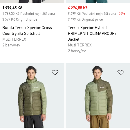
Current price
1 979,45 Kč
Sale price
4 274,55 Kč
1 799,50 Kč Poslední nejnižší cena
9 499 Kč Poslední nejnižší cena
-55%
Di
3 599 Kč Original price
9 499 Kč Original price
Bunda Terrex Xperior Cross-
Terrex Xperior Hybrid
Country Ski Softshell
PRIMEKNIT CLIMAPROOF+
Muži TERREX
Jacket
2 barvy/ev
Muži TERREX
2 barvy/ev
Přidat do seznamu přání
Př