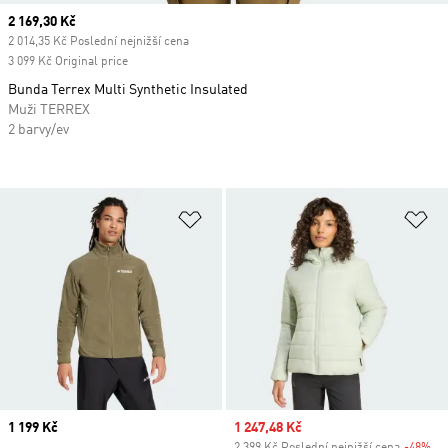
Current price
2 169,30 Kč
2 014,35 Kč Poslední nejnižší cena
3 099 Kč Original price
Bunda Terrex Multi Synthetic Insulated
Muži TERREX
2 barvy/ev
Přidat do seznamu přání
Př
Price
1 199 Kč
Sale price
1 247,48 Kč