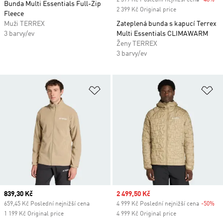
2 399 Kč Poslední nejnižší cena
-48%
Di
Bunda Multi Essentials Full-Zip
2 399 Kč Original price
Fleece
Muži TERREX
Zateplená bunda s kapucí Terrex
3 barvy/ev
Multi Essentials CLIMAWARM
Ženy TERREX
3 barvy/ev
Přidat do seznamu přání
Př
Current price
839,30 Kč
Sale price
2 499,50 Kč
659,45 Kč Poslední nejnižší cena
4 999 Kč Poslední nejnižší cena
-50%
Di
1 199 Kč Original price
4 999 Kč Original price