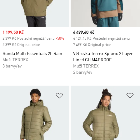
Sale price
1 199,50 Kč
Current price
4 499,40 Kč
2 399 Kč Poslední nejnižší cena
-50%
Discount
4 124,45 Kč Poslední nejnižší cena
2 399 Kč Original price
7 499 Kč Original price
Bunda Multi Essentials 2L Rain
Větrovka Terrex Xploric 2 Layer
Muži TERREX
Lined CLIMAPROOF
3 barvy/ev
Muži TERREX
2 barvy/ev
Přidat do seznamu přání
Př