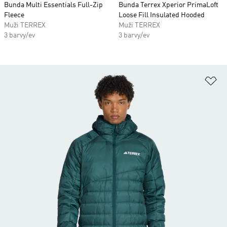
Bunda Multi Essentials Full-Zip
Bunda Terrex Xperior PrimaLoft
Fleece
Loose Fill Insulated Hooded
Muži TERREX
Muži TERREX
3 barvy/ev
3 barvy/ev
Př