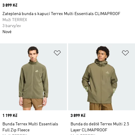
Price
3 899 Kč
Zateplená bunda s kapucí Terrex Multi Essentials CLIMAPROOF
Muži TERREX
3 barvy/ev
Nové
Přidat do seznamu přání
Př
Price
1 199 Kč
Price
3 899 Kč
Bunda Terrex Multi Essentials
Bunda do deště Terrex Multi 2.5
Full Zip Fleece
Layer CLIMAPROOF