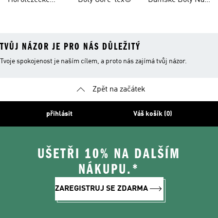
Horolezecké
Boty Gore-tex®
Dámské Boty Na
Oblečení
Horské Kolo
TVŮJ NÁZOR JE PRO NÁS DŮLEŽITÝ
Tvoje spokojenost je naším cílem, a proto nás zajímá tvůj názor.
Zpět na začátek
přihlásit
Váš košík (0)
UŠETŘI 10% NA DALŠÍM
NÁKUPU.*
ZAREGISTRUJ SE ZDARMA