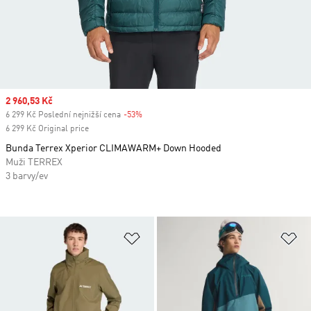
Sale price
2 960,53 Kč
6 299 Kč Poslední nejnižší cena
-53%
Discount
6 299 Kč Original price
Bunda Terrex Xperior CLIMAWARM+ Down Hooded
Muži TERREX
3 barvy/ev
Přidat do seznamu přání
Př