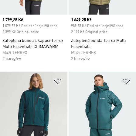
Current price
1 799,25 Kč
Current price
1 649,25 Kč
1 079,55 Kč Poslední nejnižší cena
989,55 Kč Poslední nejnižší cena
2 399 Kč Original price
2 199 Kč Original price
Zateplená bunda s kapucí Terrex
Zateplená bunda Terrex Multi
Multi Essentials CLIMAWARM
Essentials
Muži TERREX
Muži TERREX
2 barvy/ev
2 barvy/ev
Přidat do seznamu přání
Př