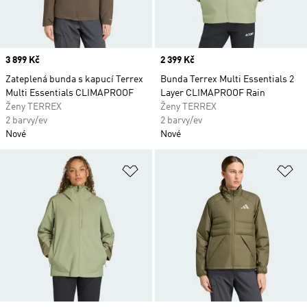
Price
3 899 Kč
Price
2 399 Kč
Zateplená bunda s kapucí Terrex
Bunda Terrex Multi Essentials 2
Multi Essentials CLIMAPROOF
Layer CLIMAPROOF Rain
Ženy TERREX
Ženy TERREX
2 barvy/ev
2 barvy/ev
Nové
Nové
Přidat do seznamu přání
Př