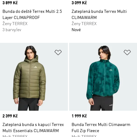
Price
3 899 Kč
Price
3 099 Kč
Bunda do deště Terrex Multi 2.5
Zateplená bunda Terrex Multi
Layer CLIMAPROOF
CLIMAWARM
Ženy TERREX
Ženy TERREX
3 barvy/ev
Nové
Přidat do seznamu přání
Př
Price
2 399 Kč
Price
1 999 Kč
Zateplená bunda s kapucí Terrex
Bunda Terrex Multi Climawarm
Multi Essentials CLIMAWARM
Full Zip Fleece