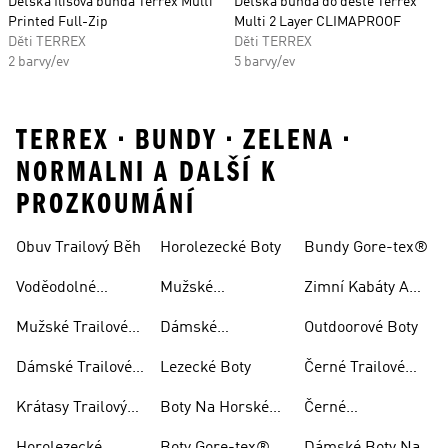
Dětská flísová bunda Terrex Multi
Dětská bunda do deště Terrex
Printed Full-Zip
Multi 2 Layer CLIMAPROOF
Děti TERREX
Děti TERREX
2 barvy/ev
5 barvy/ev
TERREX • BUNDY • ZELENA •
NORMALNI A DALŠÍ K
PROZKOUMÁNÍ
Obuv Trailový Běh
Horolezecké Boty
Bundy Gore-tex®
Voděodolné
Mužské
Zimní Kabáty A
Trailové Běžecké
Horolezecké Boty
Bundy
Mužské Trailové
Dámské
Outdoorové Boty
Boty
Běžecké Boty
Horolezecké Boty
Dámské Trailové
Lezecké Boty
Černé Trailové
Běžecké Boty
Běžecké Boty
Krátasy Trailový
Boty Na Horské
Černé
Běh
Kolo
Horolezecké Boty