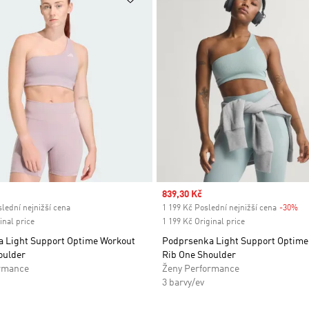
ice
Sale price
839,30 Kč
lední nejnižší cena
1 199 Kč Poslední nejnižší cena
-30%
Di
inal price
1 199 Kč Original price
 Light Support Optime Workout
Podprsenka Light Support Optime
oulder
Rib One Shoulder
rmance
Ženy Performance
3 barvy/ev