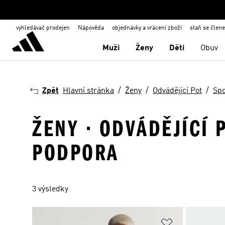
vyhledávač prodejen
Nápověda
objednávky a vrácení zboží
staň se člen
Muži
Ženy
Děti
Obuv
Zpět
Hlavní stránka
Ženy
Odvádějící Pot
Spo
ŽENY · ODVÁDĚJÍCÍ 
PODPORA
3 výsledky
Přidat do sez