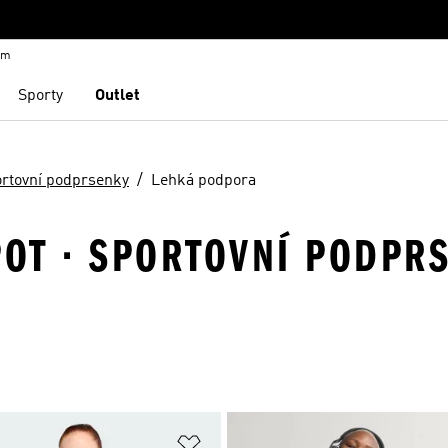
em
Sporty
Outlet
rtovní podprsenky
Lehká podpora
POT · SPORTOVNÍ PODPR
namu přání
Přidat do seznamu přání