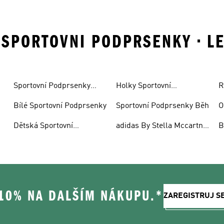
• SPORTOVNI PODPRSENKY • L
Sportovní Podprsenky
Holky Sportovní
R
Joga
Podprsenky
P
Bílé Sportovní Podprsenky
Sportovní Podprsenky Běh
O
P
Dětská Sportovní
adidas By Stella Mccartney
B
Podprsenka
Sportovní Podprsenky
 10% NA DALŠÍM NÁKUPU.*
ZAREGISTRUJ S