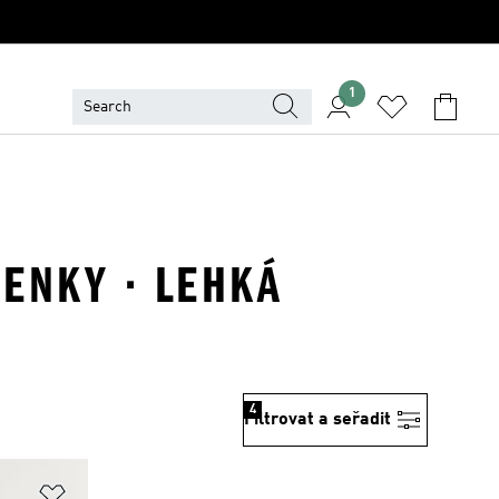
1
SENKY · LEHKÁ
4
Filtrovat a seřadit
Přidat do seznamu přání