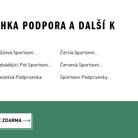
EHKA PODPORA A DALŠÍ K
ůžová Sportovní
Černá Sportovní
odprsenka
Podprsenka
dvádějící Pot Sportovní
Červená Sportovní
odprsenky
Podprsenka
ezešvá Podprsenka
Sportovní Podprsenky
Fotbal
E ZDARMA