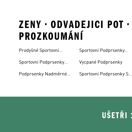
ZENY • ODVADEJICI POT 
PROZKOUMÁNÍ
Prodyšné Sportovní
Sportovní Podprsenky
Podprsenky
Kompresní
Sportovní Podprsenky
Vycpané Podprsenky
Outlet
Podprsenky Nadměrné
Sportovní Podprsenky S
Velikosti
Vysokou Oporou
UŠETŘI