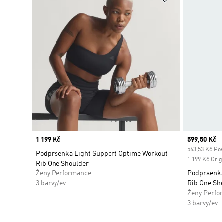
Price
1 199 Kč
Current pr
599,50 Kč
563,53 Kč Pos
Podprsenka Light Support Optime Workout
1 199 Kč Orig
Rib One Shoulder
Ženy Performance
Podprsenka
3 barvy/ev
Rib One Sh
Ženy Perfo
3 barvy/ev