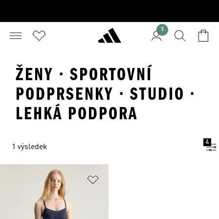
1
ŽENY · SPORTOVNÍ
PODPRSENKY · STUDIO ·
LEHKÁ PODPORA
4
1 výsledek
Přidat do seznamu přání