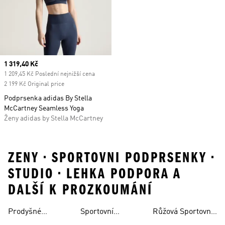
Current price
1 319,40 Kč
1 209,45 Kč Poslední nejnižší cena
2 199 Kč Original price
Podprsenka adidas By Stella
McCartney Seamless Yoga
Ženy adidas by Stella McCartney
ZENY • SPORTOVNI PODPRSENKY •
STUDIO • LEHKA PODPORA A
DALŠÍ K PROZKOUMÁNÍ
Prodyšné
Sportovní
Růžová Sportovní
Vysokou Oporou
Sportovní
Sportovní
Podprsenky Joga
Podprsenka