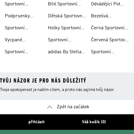
Podprsenky
Sportovní
Bílé Sportovní
Odvádějící Pot
Podprsenky
Podprsenky
Podprsenky
Sportovní
Podprsenky
Dětská Sportovní
Bezešvá
Outlet
Podprsenky
Nadměrné
Podprsenka
Podprsenka
Sportovní
Holky Sportovní
Černá Sportovní
Velikosti
Podprsenky
Podprsenky
Podprsenka
Vycpané
Sportovní
Červená Sportovní
Kompresní
Podprsenky
Podprsenky Běh
Podprsenka
Sportovní
adidas By Stella
Sportovní
Podprsenky S
Mccartney
Podprsenky
Fotbal
TVŮJ NÁZOR JE PRO NÁS DŮLEŽITÝ
Tvoje spokojenost je naším cílem, a proto nás zajímá tvůj názor.
Zpět na začátek
přihlásit
Váš košík (0)