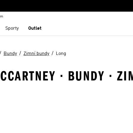
em
Sporty
Outlet
Bundy
Zimní bundy
Long
CCARTNEY · BUNDY · ZI
namu přání