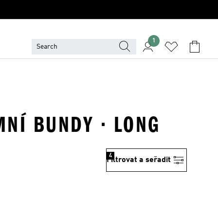
1
MNÍ BUNDY · LONG
4
Filtrovat a seřadit