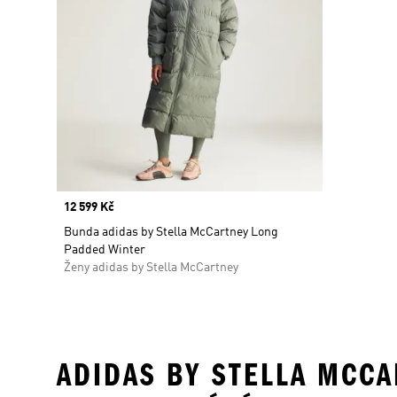
Price
12 599 Kč
Bunda adidas by Stella McCartney Long
Padded Winter
Ženy adidas by Stella McCartney
ADIDAS BY STELLA MCCAR