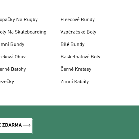
opačky Na Rugby
Fleecové Bundy
oty Na Skateboarding
Vzpěračské Boty
imní Bundy
Bílé Bundy
reková Obuv
Basketbalové Boty
erné Batohy
Černé Kraťasy
ezečky
Zimní Kabáty
E ZDARMA