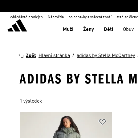
vyhledávač prodejen
Nápověda
objednávky a vrácení zboží
staň se člen
Muži
Ženy
Děti
Obuv
Zpět
Hlavní stránka
adidas by Stella McCartney
ADIDAS BY STELLA M
1 výsledek
Přidat do sez