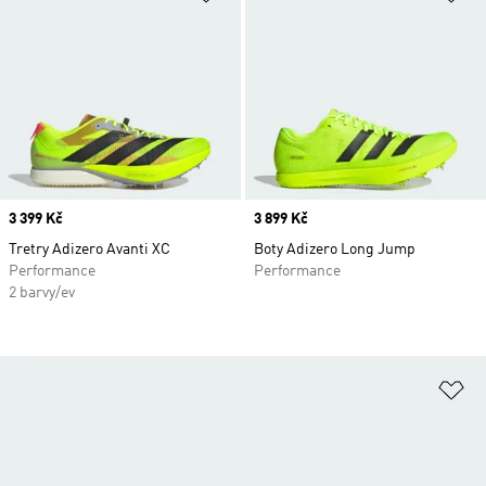
Price
3 399 Kč
Price
3 899 Kč
Tretry Adizero Avanti XC
Boty Adizero Long Jump
Performance
Performance
2 barvy/ev
Př