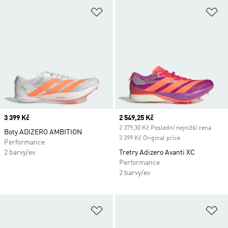
Přidat do seznamu přání
Př
Price
3 399 Kč
Current price
2 549,25 Kč
2 379,30 Kč Poslední nejnižší cena
Boty ADIZERO AMBITION
3 399 Kč Original price
Performance
2 barvy/ev
Tretry Adizero Avanti XC
Performance
2 barvy/ev
Přidat do seznamu přání
Př