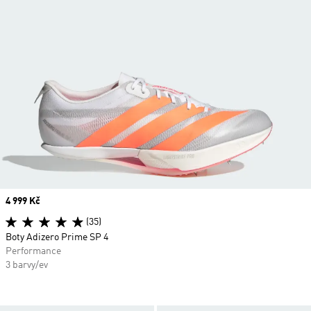
Price
4 999 Kč
(35)
Boty Adizero Prime SP 4
Performance
3 barvy/ev