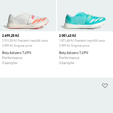
Current price
2 699,25 Kč
Current price
2 051,43 Kč
2 519,30 Kč Poslední nejnižší cena
1 871,48 Kč Poslední nejnižší cena
3 599 Kč Original price
3 599 Kč Original price
Boty Adizero TJ/PV
Boty Adizero TJ/PV
Performance
Performance
3 barvy/ev
3 barvy/ev
Př