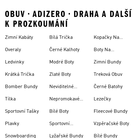
OBUV • ADIZERO • DRAHA A DALŠÍ
K PROZKOUMÁNÍ
Zimní Kabáty
Bílá Trička
Kopačky Na
Rugby
Overaly
Černé Kalhoty
Boty Na
Skateboarding
Ledvinky
Modré Boty
Zimní Bundy
Krátká Trička
Zlaté Boty
Treková Obuv
Bomber Bundy
Neviditelné
Černé Batohy
Ponožky
Tílka
Nepromokavé
Lezečky
Bundy
Sportovní Tašky
Bílé Boty
Fleecové Bundy
Plavky
Sportovní
Vzpěračské Boty
Oblečení
Snowboarding
Lyžařské Bundy
Bílé Bundy