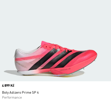
Price
4 899 Kč
Boty Adizero Prime SP 4
Performance