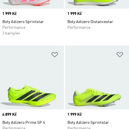
Price
1 999 Kč
Price
1 999 Kč
Boty Adizero Sprintstar
Boty Adizero Distancestar
Performance
Performance
3 barvy/ev
Přidat do seznamu přání
Př
Price
4 899 Kč
Price
1 999 Kč
Boty Adizero Prime SP 4
Boty Adizero Sprintstar
Performance
Performance