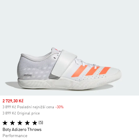
Sale price
2 729,30 Kč
3 899 Kč Poslední nejnižší cena
-30%
Discount
3 899 Kč Original price
(5)
Boty Adizero Throws
Performance