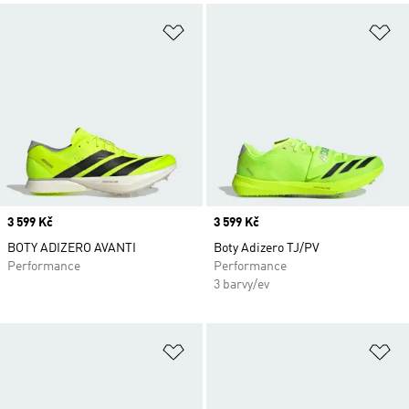
Přidat do seznamu přání
Př
Price
3 599 Kč
Price
3 599 Kč
BOTY ADIZERO AVANTI
Boty Adizero TJ/PV
Performance
Performance
3 barvy/ev
Přidat do seznamu přání
Př