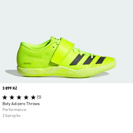
Price
3 899 Kč
(5)
Boty Adizero Throws
Performance
2 barvy/ev