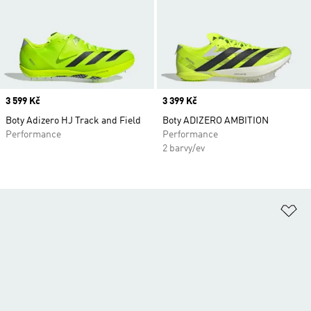
Price
3 599 Kč
Price
3 399 Kč
Boty Adizero HJ Track and Field
Boty ADIZERO AMBITION
Performance
Performance
2 barvy/ev
Př