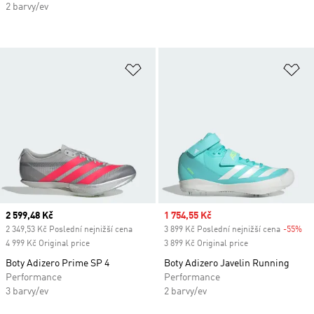
2 barvy/ev
Přidat do seznamu přání
Př
Current price
2 599,48 Kč
Sale price
1 754,55 Kč
2 349,53 Kč Poslední nejnižší cena
3 899 Kč Poslední nejnižší cena
-55%
Di
4 999 Kč Original price
3 899 Kč Original price
Boty Adizero Prime SP 4
Boty Adizero Javelin Running
Performance
Performance
3 barvy/ev
2 barvy/ev