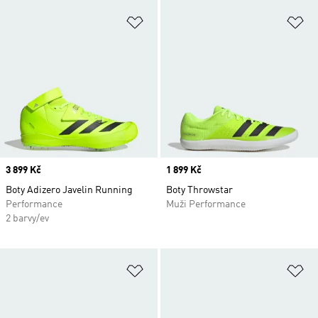
Přidat do seznamu přání
Př
Price
3 899 Kč
Price
1 899 Kč
Boty Adizero Javelin Running
Boty Throwstar
Performance
Muži Performance
2 barvy/ev
Přidat do seznamu přání
Př