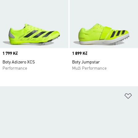
Price
1 799 Kč
Price
1 899 Kč
Boty Adizero XCS
Boty Jumpstar
Performance
Muži Performance
Př