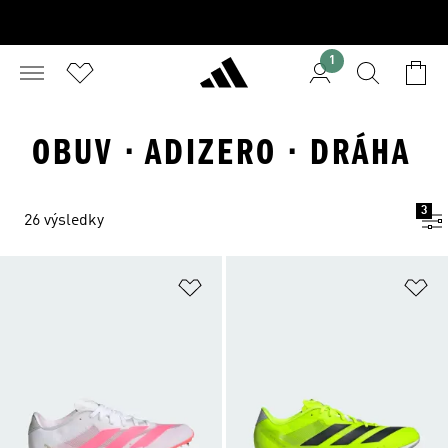
1
OBUV · ADIZERO · DRÁHA
3
26 výsledky
Přidat do seznamu přání
Př