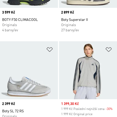
Price
3 599 Kč
Price
2 899 Kč
BOTY F50 CLIMACOOL
Boty Superstar II
Originals
Originals
4 barvy/ev
27 barvy/ev
Přidat do seznamu přání
Př
Price
2 399 Kč
Sale price
1 399,30 Kč
1 999 Kč Poslední nejnižší cena
-30%
Di
Boty SL 72 RS
1 999 Kč Original price
Originals