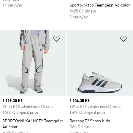
14 barvy/ev
Sportovní top Teamgeist Adicolor
Muži Originals
8 barvy/ev
Přidat do seznamu přání
Př
Current price
1 119,30 Kč
Current price
1 104,35 Kč
751,53 Kč Poslední nejnižší cena
849,50 Kč Poslední nejnižší cena
1 599 Kč Original price
1 699 Kč Original price
SPORTOVNÍ KALHOTY Teamgeist
Retropy F2 Shoes Kids
Adicolor
Děti Originals