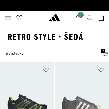
1
RETRO STYLE · ŠEDÁ
2
6 výsledky
Přidat do seznamu přání
Př