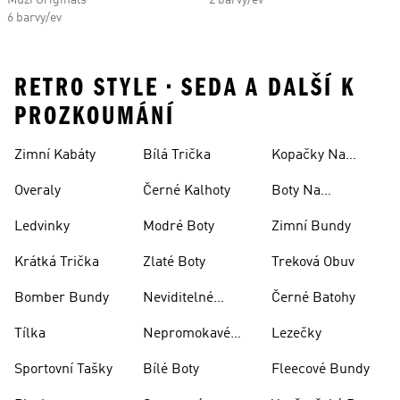
Muži Originals
2 barvy/ev
6 barvy/ev
RETRO STYLE • SEDA A DALŠÍ K
PROZKOUMÁNÍ
Zimní Kabáty
Bílá Trička
Kopačky Na
Rugby
Overaly
Černé Kalhoty
Boty Na
Skateboarding
Ledvinky
Modré Boty
Zimní Bundy
Krátká Trička
Zlaté Boty
Treková Obuv
Bomber Bundy
Neviditelné
Černé Batohy
Ponožky
Tílka
Nepromokavé
Lezečky
Bundy
Sportovní Tašky
Bílé Boty
Fleecové Bundy