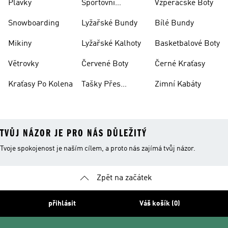
Plavky
Sportovní
Vzpěračské Boty
Oblečení
Snowboarding
Lyžařské Bundy
Bílé Bundy
Mikiny
Lyžařské Kalhoty
Basketbalové Boty
Větrovky
Červené Boty
Černé Kraťasy
Kraťasy Po Kolena
Tašky Přes
Zimní Kabáty
Rameno
TVŮJ NÁZOR JE PRO NÁS DŮLEŽITÝ
Tvoje spokojenost je naším cílem, a proto nás zajímá tvůj názor.
Zpět na začátek
přihlásit
Váš košík (0)