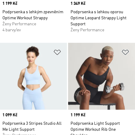
Price
1 199 Kč
Price
1 349 Kč
Podprsenka s lehkým zpevněním
Podprsenka s lehkou oporou
Optime Workout Strappy
Optime Leopard Strappy Light
Ženy Performance
Support
4 barvy/ev
Ženy Performance
Přidat do seznamu přání
Př
Price
1 099 Kč
Price
1 199 Kč
Podprsenka 3 Stripes Studio All
Podprsenka Light Support
Me Light Support
Optime Workout Rib One