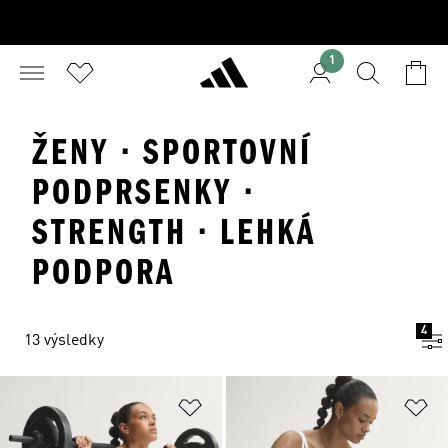
1
ŽENY · SPORTOVNÍ
PODPRSENKY ·
STRENGTH · LEHKÁ
PODPORA
4
13 výsledky
Přidat do seznamu přání
Př