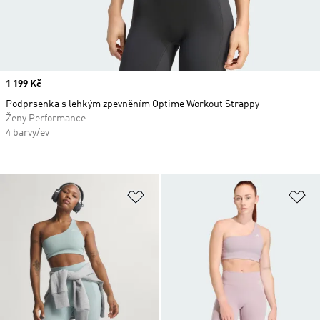
Price
1 199 Kč
Podprsenka s lehkým zpevněním Optime Workout Strappy
Ženy Performance
4 barvy/ev
Přidat do seznamu přání
Př