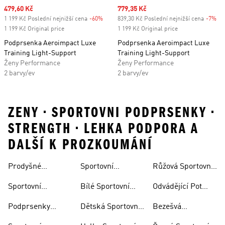
Sale price
479,60 Kč
Sale price
779,35 Kč
1 199 Kč Poslední nejnižší cena
-60%
Discount
839,30 Kč Poslední nejnižší cena
-7%
Di
1 199 Kč Original price
1 199 Kč Original price
Podprsenka Aeroimpact Luxe
Podprsenka Aeroimpact Luxe
Training Light-Support
Training Light-Support
Ženy Performance
Ženy Performance
2 barvy/ev
2 barvy/ev
ZENY • SPORTOVNI PODPRSENKY •
STRENGTH • LEHKA PODPORA A
DALŠÍ K PROZKOUMÁNÍ
Prodyšné
Sportovní
Růžová Sportovní
Vysokou Oporou
Sportovní
Sportovní
Podprsenky Joga
Podprsenka
Podprsenky
Sportovní
Bílé Sportovní
Odvádějící Pot
Podprsenky
Podprsenky
Podprsenky
Sportovní
Podprsenky
Dětská Sportovní
Bezešvá
Outlet
Podprsenky
Nadměrné
Podprsenka
Podprsenka