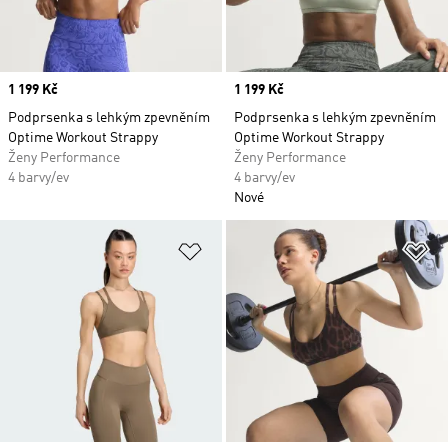
Price
1 199 Kč
Price
1 199 Kč
Podprsenka s lehkým zpevněním
Podprsenka s lehkým zpevněním
Optime Workout Strappy
Optime Workout Strappy
Ženy Performance
Ženy Performance
4 barvy/ev
4 barvy/ev
Nové
Přidat do seznamu přání
Př