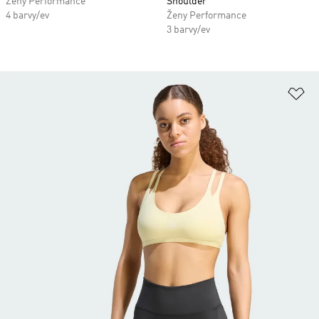
Ženy Performance
Shoulder
4 barvy/ev
Ženy Performance
3 barvy/ev
Př