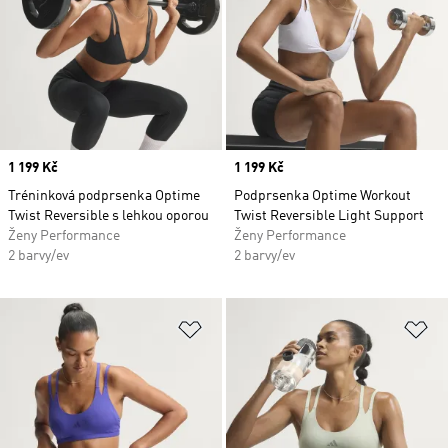
Price
1 199 Kč
Price
1 199 Kč
Tréninková podprsenka Optime
Podprsenka Optime Workout
Twist Reversible s lehkou oporou
Twist Reversible Light Support
Ženy Performance
Ženy Performance
2 barvy/ev
2 barvy/ev
Přidat do seznamu přání
Př