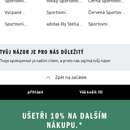
Sportovní
Holky Sportovní
Černá Sportovní
Velikosti
Podprsenky
Podprsenky
Podprsenka
Vycpané
Sportovní
Červená Sportovní
Kompresní
Podprsenky
Podprsenky Běh
Podprsenka
Sportovní
adidas By Stella
Sportovní
Podprsenky S
Mccartney
Podprsenky
Fotbal
TVŮJ NÁZOR JE PRO NÁS DŮLEŽITÝ
Tvoje spokojenost je naším cílem, a proto nás zajímá tvůj názor.
Zpět na začátek
přihlásit
Váš košík (0)
UŠETŘI 10% NA DALŠÍM
NÁKUPU.*