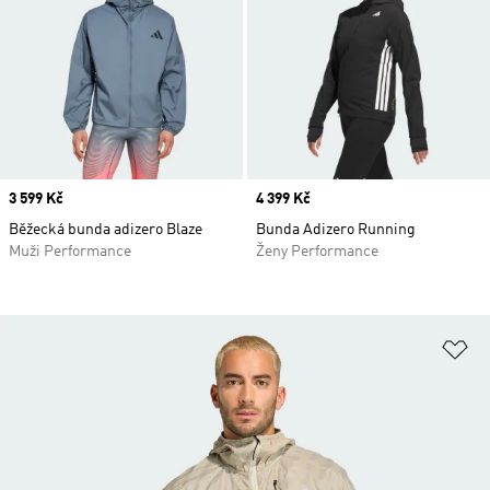
Price
3 599 Kč
Price
4 399 Kč
Běžecká bunda adizero Blaze
Bunda Adizero Running
Muži Performance
Ženy Performance
Př