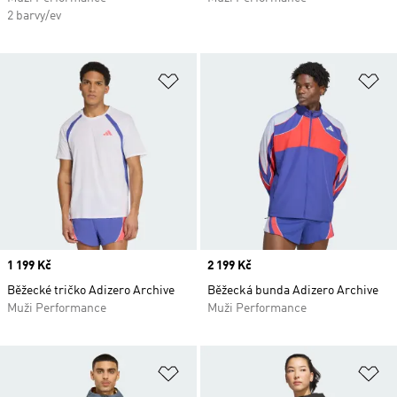
2 barvy/ev
Přidat do seznamu přání
Př
Price
1 199 Kč
Price
2 199 Kč
Běžecké tričko Adizero Archive
Běžecká bunda Adizero Archive
Muži Performance
Muži Performance
Přidat do seznamu přání
Př