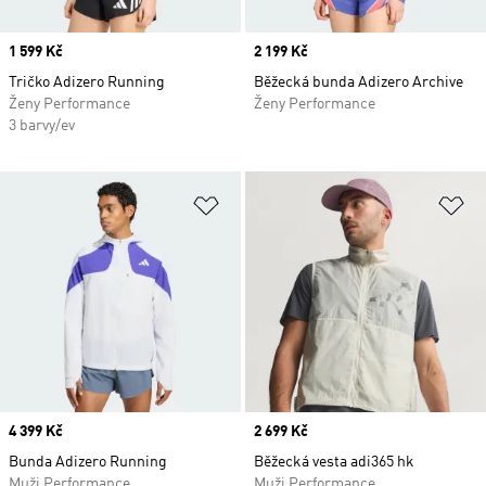
Price
1 599 Kč
Price
2 199 Kč
Tričko Adizero Running
Běžecká bunda Adizero Archive
Ženy Performance
Ženy Performance
3 barvy/ev
Přidat do seznamu přání
Př
Price
4 399 Kč
Price
2 699 Kč
Bunda Adizero Running
Běžecká vesta adi365 hk
Muži Performance
Muži Performance