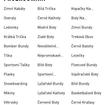
Zimní Kabáty
Bílá Trička
Kopačky Na
Rugby
Overaly
Černé Kalhoty
Boty Na
Skateboarding
Ledvinky
Modré Boty
Zimní Bundy
Krátká Trička
Zlaté Boty
Treková Obuv
Bomber Bundy
Neviditelné
Černé Batohy
Ponožky
Tílka
Nepromokavé
Lezečky
Bundy
Sportovní Tašky
Bílé Boty
Fleecové Bundy
Plavky
Sportovní
Vzpěračské Boty
Oblečení
Snowboarding
Lyžařské Bundy
Bílé Bundy
Mikiny
Lyžařské Kalhoty
Basketbalové Boty
Větrovky
Červené Boty
Černé Kraťasy