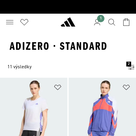
1
ADIZERO · STANDARD
2
11 výsledky
Přidat do seznamu přání
Př