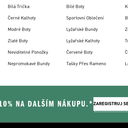
Bílá Trička
Bílé Boty
K
Černé Kalhoty
Sportovní Oblečení
B
Modré Boty
Lyžařské Bundy
Z
Zlaté Boty
Lyžařské Kalhoty
T
Neviditelné Ponožky
Červené Boty
Č
Nepromokavé Bundy
Tašky Přes Rameno
L
 10% NA DALŠÍM NÁKUPU.*
ZAREGISTRUJ S