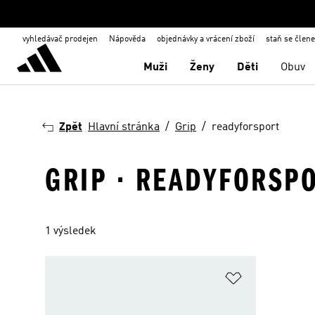
vyhledávač prodejen
Nápověda
objednávky a vrácení zboží
staň se člen
Muži
Ženy
Děti
Obuv
Zpět
Hlavní stránka
Grip
readyforsport
GRIP · READYFORSP
1 výsledek
Přidat do sez