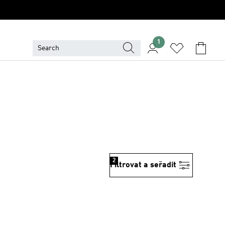
1
2
Filtrovat a seřadit