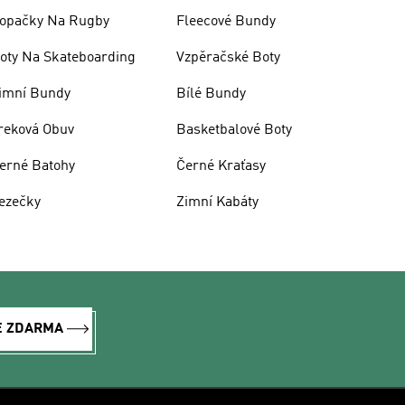
opačky Na Rugby
Fleecové Bundy
oty Na Skateboarding
Vzpěračské Boty
imní Bundy
Bílé Bundy
reková Obuv
Basketbalové Boty
erné Batohy
Černé Kraťasy
ezečky
Zimní Kabáty
E ZDARMA