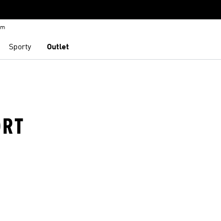
em
Sporty
Outlet
ORT
namu přání