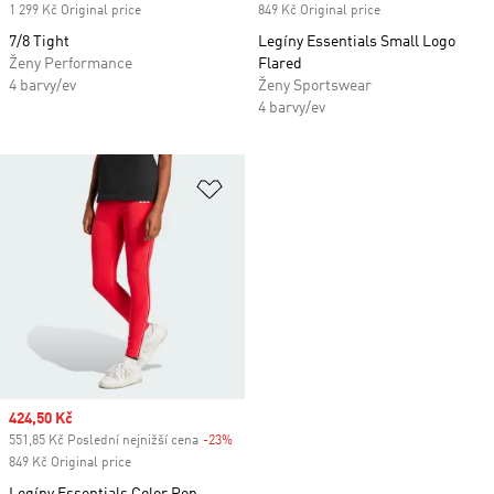
1 299 Kč Original price
849 Kč Original price
7/8 Tight
Legíny Essentials Small Logo
Ženy Performance
Flared
4 barvy/ev
Ženy Sportswear
4 barvy/ev
Přidat do seznamu přání
Sale price
424,50 Kč
551,85 Kč Poslední nejnižší cena
-23%
Discount
849 Kč Original price