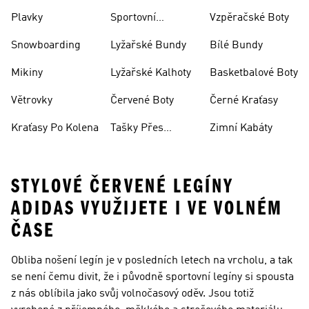
Plavky
Sportovní
Vzpěračské Boty
Oblečení
Snowboarding
Lyžařské Bundy
Bílé Bundy
Mikiny
Lyžařské Kalhoty
Basketbalové Boty
Větrovky
Červené Boty
Černé Kraťasy
Kraťasy Po Kolena
Tašky Přes
Zimní Kabáty
Rameno
STYLOVÉ ČERVENÉ LEGÍNY
ADIDAS VYUŽIJETE I VE VOLNÉM
ČASE
Obliba nošení legín je v posledních letech na vrcholu, a tak
se není čemu divit, že i původně sportovní legíny si spousta
z nás oblíbila jako svůj volnočasový oděv. Jsou totiž