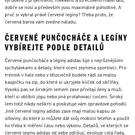
vyrobené z příjemného, měkkého a strečového materiálu,
dobře se nosí a především jsou maximálně pohodlné. A
proč si vybrat právě červené legíny? Třeba proto, že
červená barva vám zvedne náladu.
ČERVENÉ PUNČOCHÁČE A LEGÍNY
VYBÍREJTE PODLE DETAILŮ
Červené punčocháče a légíny adidas šije s nejrůznějšími
vychytávkami a detaily, které ocení zejména sportovci. Pro
trénink v hale nebo v tělocvičně budete rádi za malou
kaspičku na zip, do které si ukryjete klíček od skříňky.
Vysoký pas se širokým lemem zase přivítají ženy a muži,
kteří si oblíbili jógu nebo jiná protahovací cvičení. Široký
lem totiž nikdy neškrtí a poskytuje vám opravdové pohodlí.
Jiné červené legíny adidas zase mají malou kapsu ze
síťoviny, do které si můžete dát svůj mobilní telefon a použít
ho třeba k měření času nebo výkonu. Detailů, ve kterých se
červené legíny adidas od sebe odlišují, existuje celá řada,