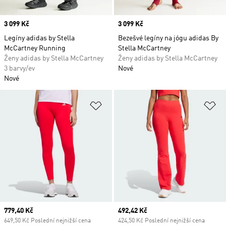
Price
3 099 Kč
Price
3 099 Kč
Legíny adidas by Stella
Bezešvé legíny na jógu adidas By
McCartney Running
Stella McCartney
Ženy adidas by Stella McCartney
Ženy adidas by Stella McCartney
3 barvy/ev
Nové
Nové
Přidat do seznamu přání
Př
Current price
779,40 Kč
Current price
492,42 Kč
649,50 Kč Poslední nejnižší cena
424,50 Kč Poslední nejnižší cena