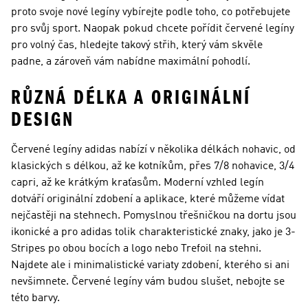
proto svoje nové legíny vybírejte podle toho, co potřebujete
pro svůj sport. Naopak pokud chcete pořídit červené legíny
pro volný čas, hledejte takový střih, který vám skvěle
padne, a zároveň vám nabídne maximální pohodlí.
RŮZNÁ DÉLKA A ORIGINÁLNÍ
DESIGN
Červené legíny adidas nabízí v několika délkách nohavic, od
klasických s délkou, až ke kotníkům, přes 7/8 nohavice, 3/4
capri, až ke krátkým kraťasům. Moderní vzhled legín
dotváří originální zdobení a aplikace, které můžeme vídat
nejčastěji na stehnech. Pomyslnou třešničkou na dortu jsou
ikonické a pro adidas tolik charakteristické znaky, jako je 3-
Stripes po obou bocích a logo nebo Trefoil na stehni.
Najdete ale i minimalistické variaty zdobení, kterého si ani
nevšimnete. Červené legíny vám budou slušet, nebojte se
této barvy.