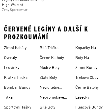
Legíny Essentials Color Pop
High-Waisted
Ženy Sportswear
ČERVENÉ LEGÍNY A DALŠÍ K
PROZKOUMÁNÍ
Zimní Kabáty
Bílá Trička
Kopačky Na
Rugby
Overaly
Černé Kalhoty
Boty Na
Skateboarding
Ledvinky
Modré Boty
Zimní Bundy
Krátká Trička
Zlaté Boty
Treková Obuv
Bomber Bundy
Neviditelné
Černé Batohy
Ponožky
Tílka
Nepromokavé
Lezečky
Bundy
Sportovní Tašky
Bílé Boty
Fleecové Bundy