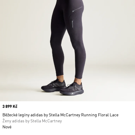
Price
3 899 Kč
Běžecké legíny adidas by Stella McCartney Running Floral Lace
Ženy adidas by Stella McCartney
Nové