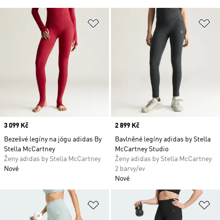
Přidat do seznamu přání
Př
Price
3 099 Kč
Price
2 899 Kč
Bezešvé legíny na jógu adidas By
Bavlněné legíny adidas by Stella
Stella McCartney
McCartney Studio
Ženy adidas by Stella McCartney
Ženy adidas by Stella McCartney
Nové
2 barvy/ev
Nové
Přidat do seznamu přání
Př