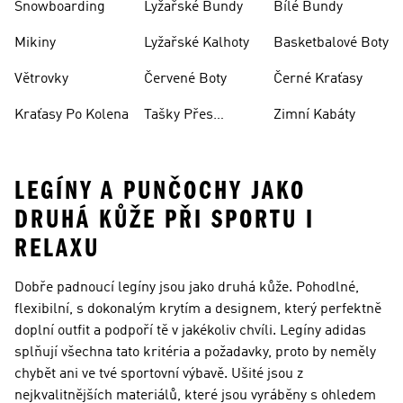
Snowboarding
Lyžařské Bundy
Bílé Bundy
Mikiny
Lyžařské Kalhoty
Basketbalové Boty
Větrovky
Červené Boty
Černé Kraťasy
Kraťasy Po Kolena
Tašky Přes
Zimní Kabáty
Rameno
LEGÍNY A PUNČOCHY JAKO
DRUHÁ KŮŽE PŘI SPORTU I
RELAXU
Dobře padnoucí legíny jsou jako druhá kůže. Pohodlné,
flexibilní, s dokonalým krytím a designem, který perfektně
doplní outfit a podpoří tě v jakékoliv chvíli. Legíny adidas
splňují všechna tato kritéria a požadavky, proto by neměly
chybět ani ve tvé sportovní výbavě. Ušité jsou z
nejkvalitnějších materiálů, které jsou vyráběny s ohledem