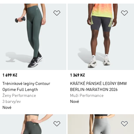
Přidat do seznamu přání
Př
Price
1 699 Kč
Price
1 349 Kč
Tréninkové legíny Contour
KRÁTKÉ PÁNSKÉ LEGÍNY BMW
Optime Full Length
BERLIN-MARATHON 2026
Ženy Performance
Muži Performance
3 barvy/ev
Nové
Nové
Přidat do seznamu přání
Př