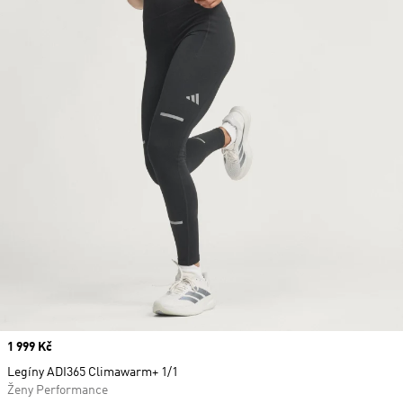
Price
1 999 Kč
Legíny ADI365 Climawarm+ 1/1
Ženy Performance