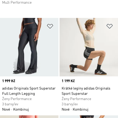
Muži Performance
Přidat do seznamu přání
Př
Price
1 999 Kč
Price
1 199 Kč
adidas Originals Sport Superstar
Krátké legíny adidas Originals
Full Length Legging
Sport Superstar
Ženy Performance
Ženy Performance
3 barvy/ev
3 barvy/ev
Nové
Kombinuj
Nové
Kombinuj