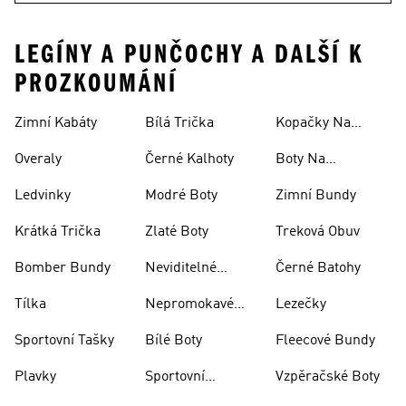
LEGÍNY A PUNČOCHY A DALŠÍ K
PROZKOUMÁNÍ
Zimní Kabáty
Bílá Trička
Kopačky Na
Rugby
Overaly
Černé Kalhoty
Boty Na
Skateboarding
Ledvinky
Modré Boty
Zimní Bundy
Krátká Trička
Zlaté Boty
Treková Obuv
Bomber Bundy
Neviditelné
Černé Batohy
Ponožky
Tílka
Nepromokavé
Lezečky
Bundy
Sportovní Tašky
Bílé Boty
Fleecové Bundy
Plavky
Sportovní
Vzpěračské Boty
Oblečení