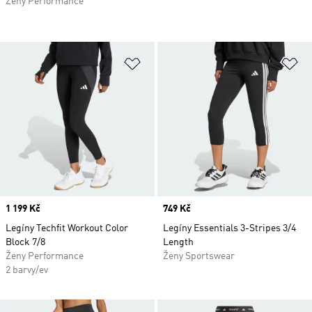
Ženy Performance
Přidat do seznamu přání
Př
Price
1 199 Kč
Price
749 Kč
Legíny Techfit Workout Color
Legíny Essentials 3-Stripes 3/4
Block 7/8
Length
Ženy Performance
Ženy Sportswear
2 barvy/ev