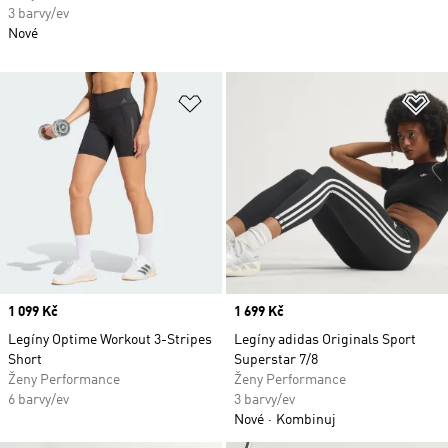
3 barvy/ev
Nové
Přidat do seznamu přání
Př
Price
1 099 Kč
Price
1 699 Kč
Legíny Optime Workout 3-Stripes
Legíny adidas Originals Sport
Short
Superstar 7/8
Ženy Performance
Ženy Performance
6 barvy/ev
3 barvy/ev
Nové
Kombinuj