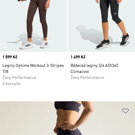
Price
1 599 Kč
Price
1 499 Kč
Legíny Optime Workout 3-Stripes
Běžecké legíny 3/4 ADI365
7/8
Climacool
Ženy Performance
Ženy Performance
4 barvy/ev
Př