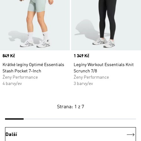
Price
849 Kč
Price
1 349 Kč
Krátké legíny Optimé Essentials
Legíny Workout Essentials Knit
Stash Pocket 7-Inch
Scrunch 7/8
Ženy Performance
Ženy Performance
4 barvy/ev
3 barvy/ev
Strana: 1 z 7
Další