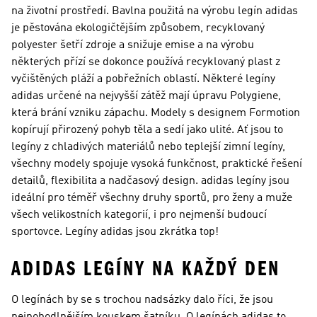
na životní prostředí. Bavlna použitá na výrobu legín adidas
je pěstována ekologičtějším způsobem, recyklovaný
polyester šetří zdroje a snižuje emise a na výrobu
některých přízí se dokonce používá recyklovaný plast z
vyčištěných pláží a pobřežních oblastí. Některé legíny
adidas určené na nejvyšší zátěž mají úpravu Polygiene,
která brání vzniku zápachu. Modely s designem Formotion
kopírují přirozený pohyb těla a sedí jako ulité. Ať jsou to
legíny z chladivých materiálů nebo teplejší zimní legíny,
všechny modely spojuje vysoká funkčnost, praktické řešení
detailů, flexibilita a nadčasový design. adidas legíny jsou
ideální pro téměř všechny druhy sportů, pro ženy a muže
všech velikostních kategorií, i pro nejmenší budoucí
sportovce. Legíny adidas jsou zkrátka top!
ADIDAS LEGÍNY NA KAŽDÝ DEN
O legínách by se s trochou nadsázky dalo říci, že jsou