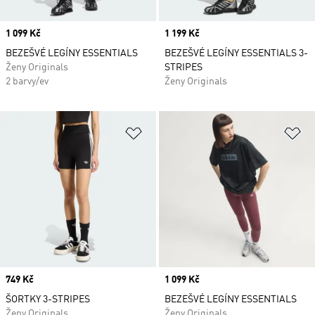
Price
1 099 Kč
Price
1 199 Kč
BEZEŠVÉ LEGÍNY ESSENTIALS
BEZEŠVÉ LEGÍNY ESSENTIALS 3-
Ženy Originals
STRIPES
2 barvy/ev
Ženy Originals
Přidat do seznamu přání
Př
Price
749 Kč
Price
1 099 Kč
ŠORTKY 3-STRIPES
BEZEŠVÉ LEGÍNY ESSENTIALS
Ženy Originals
Ženy Originals