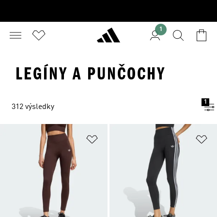
1
LEGÍNY A PUNČOCHY
1
312 výsledky
Přidat do seznamu přání
Př