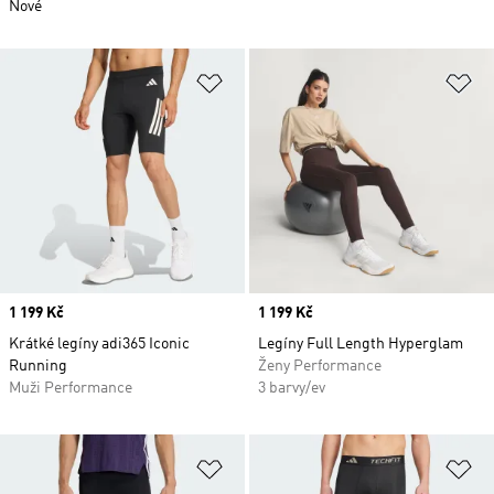
Nové
Přidat do seznamu přání
Př
Price
1 199 Kč
Price
1 199 Kč
Krátké legíny adi365 Iconic
Legíny Full Length Hyperglam
Running
Ženy Performance
Muži Performance
3 barvy/ev
Přidat do seznamu přání
Př