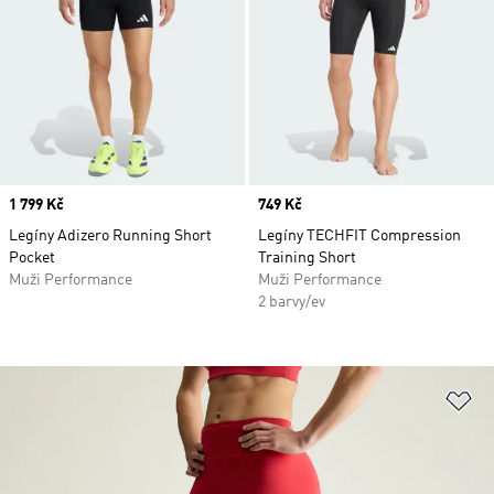
Price
1 799 Kč
Price
749 Kč
Legíny Adizero Running Short
Legíny TECHFIT Compression
Pocket
Training Short
Muži Performance
Muži Performance
2 barvy/ev
Př