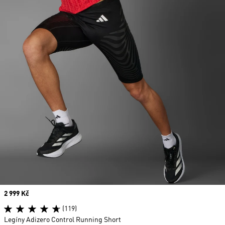
Price
2 999 Kč
(119)
Legíny Adizero Control Running Short