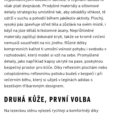
nejpohodlnějším kouskem šatníku. O legínách adidas to
však platí dvojnásob. Prodyšné materiály a síťovinové
detaily strategicky umístěné tak, aby odváděly vlhkost, tě
udrží v suchu a pohodlí během jakékoliv aktivity. Plochý,
vysoký pás zpevňuje střed těla a zůstává na svém místě, i
když na józe děláš krkolomné ásany. Neprůhledné
materiály zajišťují dokonalé krytí, takže se kromě cvičení
nemusíš soustředit na nic jiného. Různé délky
kompresních kalhot ti umožní volnost pohybu i svobodu v
rozhodování, který model si vzít na sebe. Promyšlené
detaily, jako například kapsy ukryté na pase, poskytnou
bezpečný prostor pro klíče. Díky reflexním plochám nebo
celoplošnému reflexnímu potisku budeš v bezpečí i při
večerním běhu, který si užiješ v legínách adidas s
bezešvým tříbarevným designem.
DRUHÁ KŮŽE, PRVNÍ VOLBA
Na lezeckou stěnu vylezeš rychleji a komfortněji díky