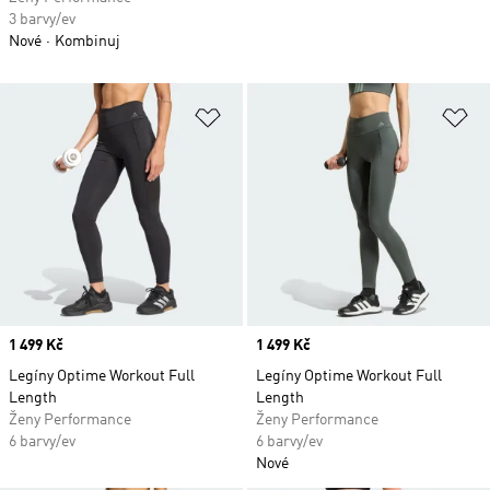
3 barvy/ev
Nové
Kombinuj
Přidat do seznamu přání
Př
Price
1 499 Kč
Price
1 499 Kč
Legíny Optime Workout Full
Legíny Optime Workout Full
Length
Length
Ženy Performance
Ženy Performance
6 barvy/ev
6 barvy/ev
Nové