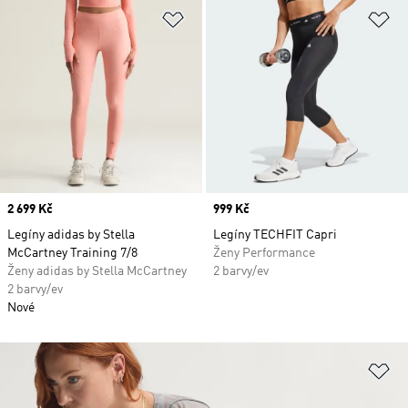
Přidat do seznamu přání
Př
Price
2 699 Kč
Price
999 Kč
Legíny adidas by Stella
Legíny TECHFIT Capri
McCartney Training 7/8
Ženy Performance
Ženy adidas by Stella McCartney
2 barvy/ev
2 barvy/ev
Nové
Př