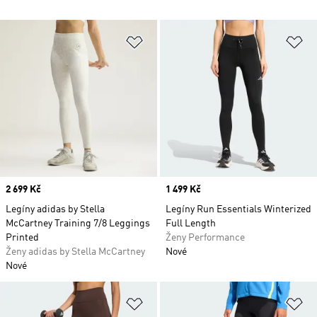
Přidat do seznamu přání
Př
Price
2 699 Kč
Price
1 499 Kč
Legíny adidas by Stella
Legíny Run Essentials Winterized
McCartney Training 7/8 Leggings
Full Length
Printed
Ženy Performance
Ženy adidas by Stella McCartney
Nové
Nové
Přidat do seznamu přání
Př