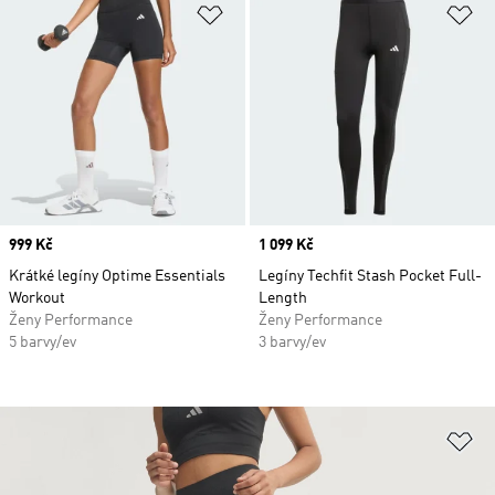
Přidat do seznamu přání
Př
Price
999 Kč
Price
1 099 Kč
Krátké legíny Optime Essentials
Legíny Techfit Stash Pocket Full-
Workout
Length
Ženy Performance
Ženy Performance
5 barvy/ev
3 barvy/ev
Př