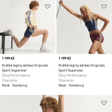
Přidat do seznamu přání
Př
Price
1 199 Kč
Price
1 199 Kč
Krátké legíny adidas Originals
Krátké legíny adidas Originals
Sport Superstar
Sport Superstar
Ženy Performance
Ženy Performance
3 barvy/ev
3 barvy/ev
Nové
Kombinuj
Nové
Kombinuj
Př