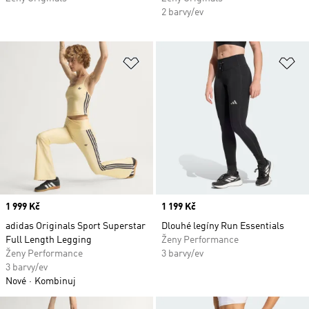
2 barvy/ev
Přidat do seznamu přání
Př
Price
1 999 Kč
Price
1 199 Kč
adidas Originals Sport Superstar
Dlouhé legíny Run Essentials
Full Length Legging
Ženy Performance
Ženy Performance
3 barvy/ev
3 barvy/ev
Nové
Kombinuj