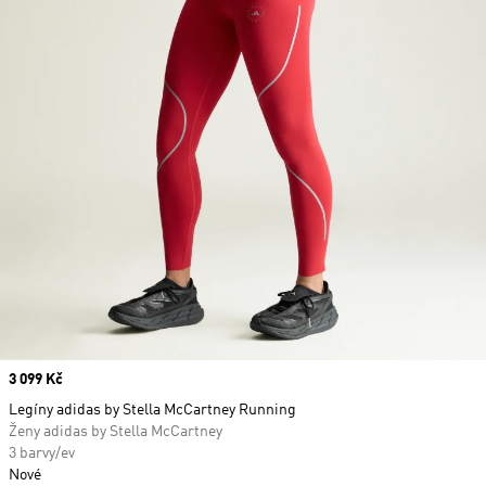
Price
3 099 Kč
Legíny adidas by Stella McCartney Running
Ženy adidas by Stella McCartney
3 barvy/ev
Nové