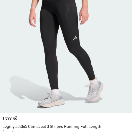
Price
1 599 Kč
Legíny adi365 Climacool 3 Stripes Running Full Length