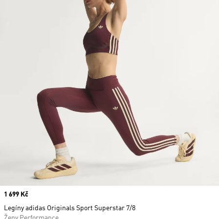
Price
1 699 Kč
Legíny adidas Originals Sport Superstar 7/8
Ženy Performance