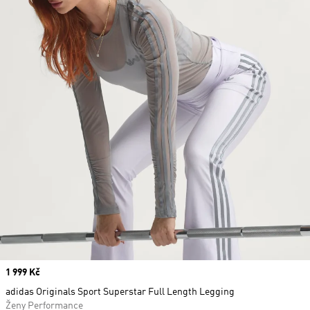
Price
1 999 Kč
adidas Originals Sport Superstar Full Length Legging
Ženy Performance