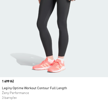
Price
1 699 Kč
Legíny Optime Workout Contour Full Length
Ženy Performance
3 barvy/ev