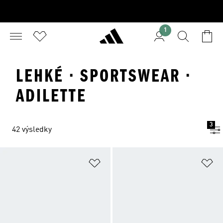
1
LEHKÉ · SPORTSWEAR ·
ADILETTE
3
42 výsledky
Přidat do seznamu přání
Př