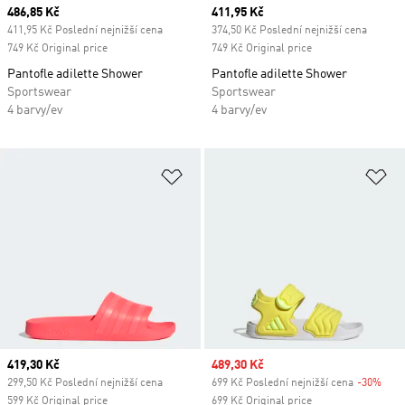
Current price
486,85 Kč
Current price
411,95 Kč
411,95 Kč Poslední nejnižší cena
374,50 Kč Poslední nejnižší cena
749 Kč Original price
749 Kč Original price
Pantofle adilette Shower
Pantofle adilette Shower
Sportswear
Sportswear
4 barvy/ev
4 barvy/ev
Přidat do seznamu přání
Př
Current price
419,30 Kč
Sale price
489,30 Kč
299,50 Kč Poslední nejnižší cena
699 Kč Poslední nejnižší cena
-30%
Disc
599 Kč Original price
699 Kč Original price