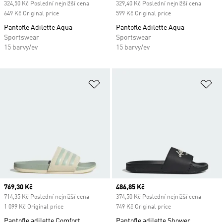
324,50 Kč Poslední nejnižší cena
329,40 Kč Poslední nejnižší cena
649 Kč Original price
599 Kč Original price
Pantofle Adilette Aqua
Pantofle Adilette Aqua
Sportswear
Sportswear
15 barvy/ev
15 barvy/ev
Přidat do seznamu přání
Př
Current price
769,30 Kč
Current price
486,85 Kč
714,35 Kč Poslední nejnižší cena
374,50 Kč Poslední nejnižší cena
1 099 Kč Original price
749 Kč Original price
Pantofle adilette Comfort
Pantofle adilette Shower