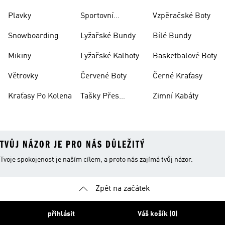
Plavky
Sportovní
Vzpěračské Boty
Oblečení
Snowboarding
Lyžařské Bundy
Bílé Bundy
Mikiny
Lyžařské Kalhoty
Basketbalové Boty
Větrovky
Červené Boty
Černé Kraťasy
Kraťasy Po Kolena
Tašky Přes
Zimní Kabáty
Rameno
TVŮJ NÁZOR JE PRO NÁS DŮLEŽITÝ
Tvoje spokojenost je naším cílem, a proto nás zajímá tvůj názor.
Zpět na začátek
přihlásit
Váš košík (0)