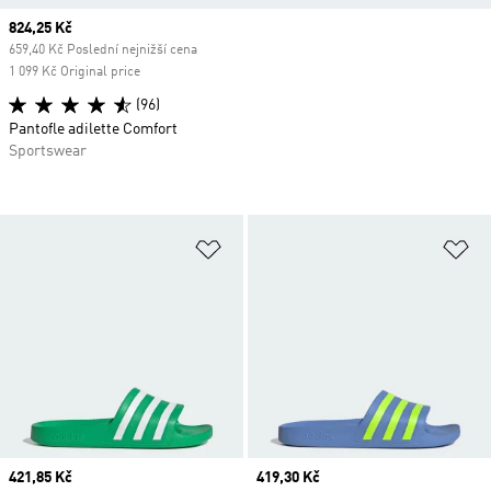
Current price
824,25 Kč
659,40 Kč Poslední nejnižší cena
1 099 Kč Original price
(96)
Pantofle adilette Comfort
Sportswear
Přidat do seznamu přání
Př
Current price
421,85 Kč
Current price
419,30 Kč