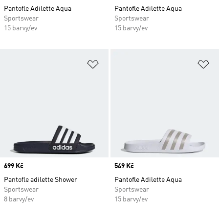
Pantofle Adilette Aqua
Pantofle Adilette Aqua
Sportswear
Sportswear
15 barvy/ev
15 barvy/ev
Přidat do seznamu přání
Př
Price
699 Kč
Price
549 Kč
Pantofle adilette Shower
Pantofle Adilette Aqua
Sportswear
Sportswear
8 barvy/ev
15 barvy/ev