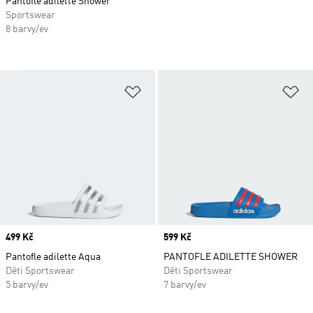
Pantofle adilette Shower
Sportswear
8 barvy/ev
Přidat do seznamu přání
Př
Price
499 Kč
Price
599 Kč
Pantofle adilette Aqua
PANTOFLE ADILETTE SHOWER
Děti Sportswear
Děti Sportswear
5 barvy/ev
7 barvy/ev