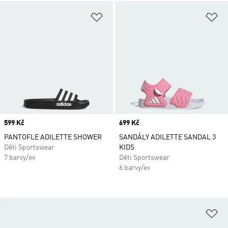
Přidat do seznamu přání
Př
Price
599 Kč
Price
699 Kč
PANTOFLE ADILETTE SHOWER
SANDÁLY ADILETTE SANDAL 3
Děti Sportswear
KIDS
7 barvy/ev
Děti Sportswear
6 barvy/ev
Př