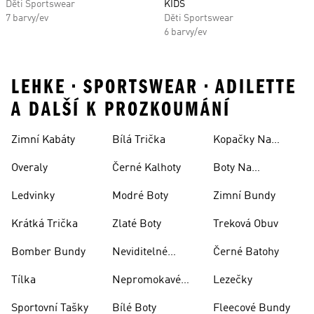
Děti Sportswear
KIDS
7 barvy/ev
Děti Sportswear
6 barvy/ev
LEHKE • SPORTSWEAR • ADILETTE
A DALŠÍ K PROZKOUMÁNÍ
Zimní Kabáty
Bílá Trička
Kopačky Na
Rugby
Overaly
Černé Kalhoty
Boty Na
Skateboarding
Ledvinky
Modré Boty
Zimní Bundy
Krátká Trička
Zlaté Boty
Treková Obuv
Bomber Bundy
Neviditelné
Černé Batohy
Ponožky
Tílka
Nepromokavé
Lezečky
Bundy
Sportovní Tašky
Bílé Boty
Fleecové Bundy