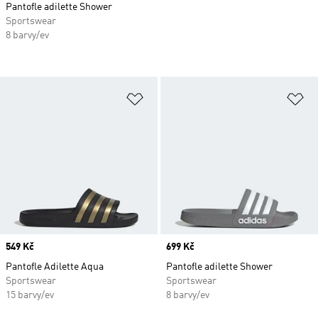
Pantofle adilette Shower
Sportswear
8 barvy/ev
Přidat do seznamu přání
Př
Price
549 Kč
Price
699 Kč
Pantofle Adilette Aqua
Pantofle adilette Shower
Sportswear
Sportswear
15 barvy/ev
8 barvy/ev