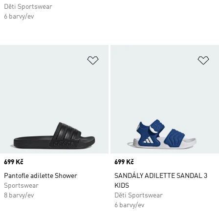
Děti Sportswear
6 barvy/ev
Přidat do seznamu přání
Př
Price
699 Kč
Price
699 Kč
Pantofle adilette Shower
SANDÁLY ADILETTE SANDAL 3
Sportswear
KIDS
8 barvy/ev
Děti Sportswear
6 barvy/ev