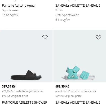
Pantofle Adilette Aqua
SANDÁLY ADILETTE SANDAL 3
Sportswear
KIDS
15 barvy/ev
Děti Sportswear
6 barvy/ev
Přidat do seznamu přání
Př
Current price
329,34 Kč
Current price
489,30 Kč
274,45 Kč Poslední nejnižší cena
454,35 Kč Poslední nejnižší cena
499 Kč Original price
699 Kč Original price
PANTOFLE ADILETTE SHOWER
SANDÁLY ADILETTE SANDAL 3