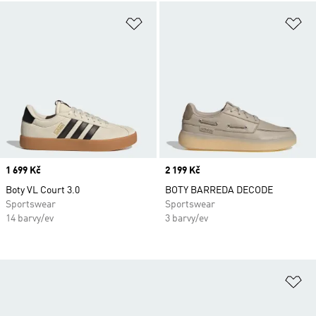
Přidat do seznamu přání
Př
Price
1 699 Kč
Price
2 199 Kč
Boty VL Court 3.0
BOTY BARREDA DECODE
Sportswear
Sportswear
14 barvy/ev
3 barvy/ev
Př