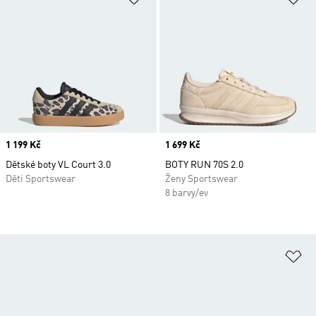
Price
1 199 Kč
Price
1 699 Kč
Dětské boty VL Court 3.0
BOTY RUN 70S 2.0
Děti Sportswear
Ženy Sportswear
8 barvy/ev
Př