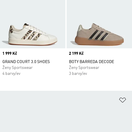
Price
1 999 Kč
Price
2 199 Kč
GRAND COURT 3.0 SHOES
BOTY BARREDA DECODE
Ženy Sportswear
Ženy Sportswear
4 barvy/ev
3 barvy/ev
Př