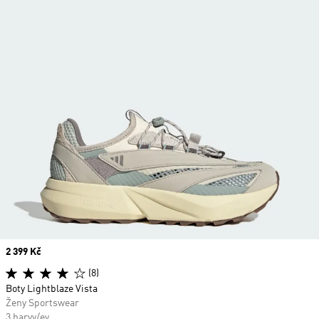
Price
2 399 Kč
(8)
Boty Lightblaze Vista
Ženy Sportswear
3 barvy/ev