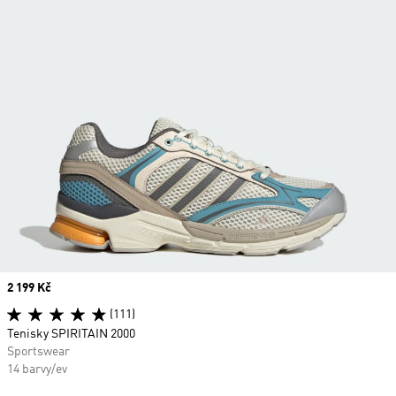
Price
2 199 Kč
(111)
Tenisky SPIRITAIN 2000
Sportswear
14 barvy/ev