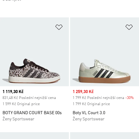
Přidat do seznamu přání
Př
Current price
1 119,30 Kč
Sale price
1 259,30 Kč
831,48 Kč Poslední nejnižší cena
1 799 Kč Poslední nejnižší cena
-30%
Di
1 599 Kč Original price
1 799 Kč Original price
BOTY GRAND COURT BASE 00s
Boty VL Court 3.0
Ženy Sportswear
Ženy Sportswear