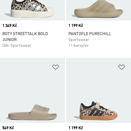
Price
1 349 Kč
Price
1 199 Kč
BOTY STREETTALK BOLD
PANTOFLE PURECHILL
JUNIOR
Sportswear
Děti Sportswear
11 barvy/ev
Přidat do seznamu přání
Př
Price
549 Kč
Price
1 199 Kč