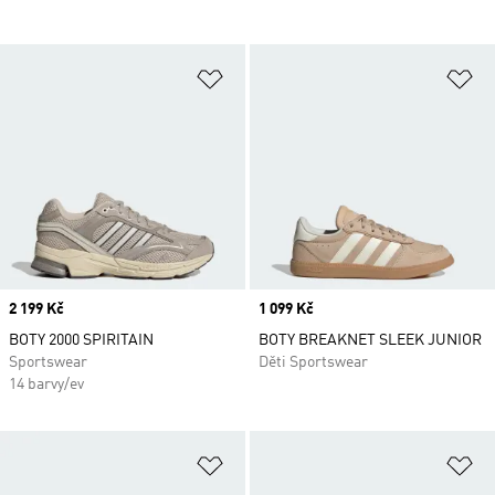
Přidat do seznamu přání
Př
Price
2 199 Kč
Price
1 099 Kč
BOTY 2000 SPIRITAIN
BOTY BREAKNET SLEEK JUNIOR
Sportswear
Děti Sportswear
14 barvy/ev
Přidat do seznamu přání
Př