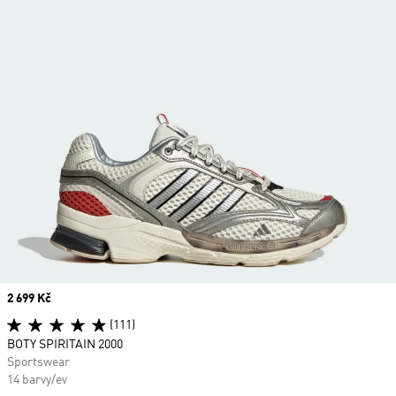
Price
2 699 Kč
(111)
BOTY SPIRITAIN 2000
Sportswear
14 barvy/ev