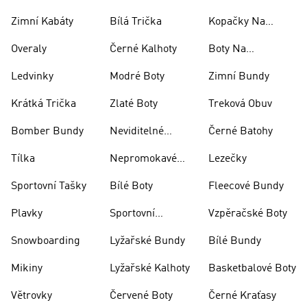
Zimní Kabáty
Bílá Trička
Kopačky Na
Rugby
Overaly
Černé Kalhoty
Boty Na
Skateboarding
Ledvinky
Modré Boty
Zimní Bundy
Krátká Trička
Zlaté Boty
Treková Obuv
Bomber Bundy
Neviditelné
Černé Batohy
Ponožky
Tílka
Nepromokavé
Lezečky
Bundy
Sportovní Tašky
Bílé Boty
Fleecové Bundy
Plavky
Sportovní
Vzpěračské Boty
Oblečení
Snowboarding
Lyžařské Bundy
Bílé Bundy
Mikiny
Lyžařské Kalhoty
Basketbalové Boty
Větrovky
Červené Boty
Černé Kraťasy