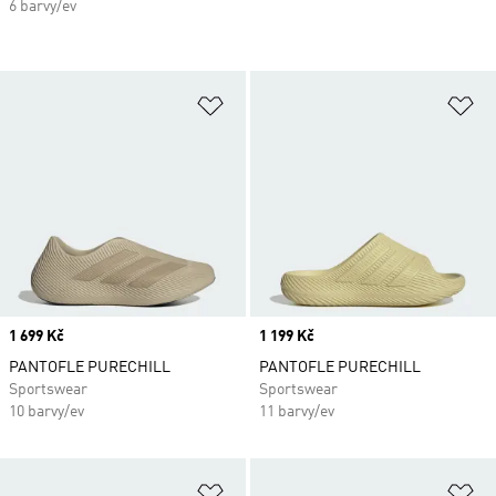
6 barvy/ev
Přidat do seznamu přání
Př
Price
1 699 Kč
Price
1 199 Kč
PANTOFLE PURECHILL
PANTOFLE PURECHILL
Sportswear
Sportswear
10 barvy/ev
11 barvy/ev
Přidat do seznamu přání
Př