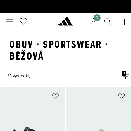
1
OBUV · SPORTSWEAR ·
BÉŽOVÁ
3
33 výsledky
Přidat do seznamu přání
Př