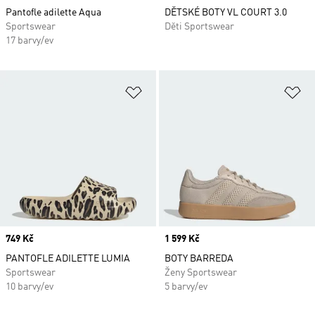
Pantofle adilette Aqua
DĚTSKÉ BOTY VL COURT 3.0
Sportswear
Děti Sportswear
17 barvy/ev
Přidat do seznamu přání
Př
Price
749 Kč
Price
1 599 Kč
PANTOFLE ADILETTE LUMIA
BOTY BARREDA
Sportswear
Ženy Sportswear
10 barvy/ev
5 barvy/ev