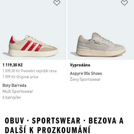
Přidat do seznamu přání
Př
Current price
1 119,30 Kč
Vyprodáno
1 039,35 Kč Poslední nejnižší cena
Aspyre 00s Shoes
1 599 Kč Original price
Ženy Sportswear
Boty Barreda
Muži Sportswear
6 barvy/ev
OBUV • SPORTSWEAR • BEZOVA A
DALŠÍ K PROZKOUMÁNÍ