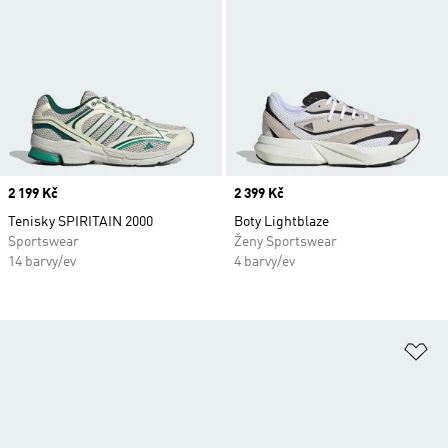
Price
2 199 Kč
Price
2 399 Kč
Tenisky SPIRITAIN 2000
Boty Lightblaze
Sportswear
Ženy Sportswear
14 barvy/ev
4 barvy/ev
Př