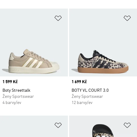
Přidat do seznamu přání
Př
Price
1 599 Kč
Price
1 699 Kč
Boty Streettalk
BOTY VL COURT 3.0
Ženy Sportswear
Ženy Sportswear
4 barvy/ev
12 barvy/ev
Přidat do seznamu přání
Př