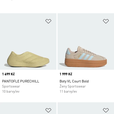
Přidat do seznamu přání
Př
Price
1 699 Kč
Price
1 999 Kč
PANTOFLE PURECHILL
Boty VL Court Bold
Sportswear
Ženy Sportswear
10 barvy/ev
11 barvy/ev
Přidat do seznamu přání
Př