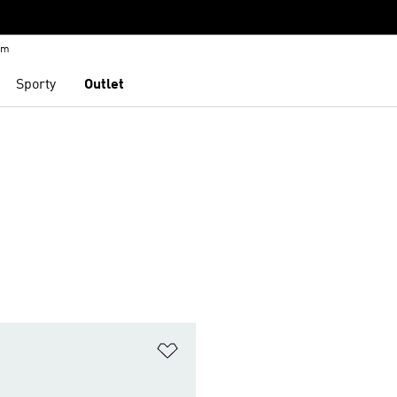
em
Sporty
Outlet
namu přání
Přidat do seznamu přání