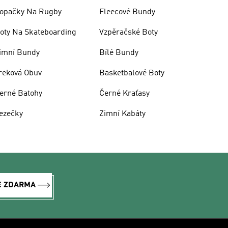
opačky Na Rugby
Fleecové Bundy
oty Na Skateboarding
Vzpěračské Boty
imní Bundy
Bílé Bundy
reková Obuv
Basketbalové Boty
erné Batohy
Černé Kraťasy
ezečky
Zimní Kabáty
E ZDARMA