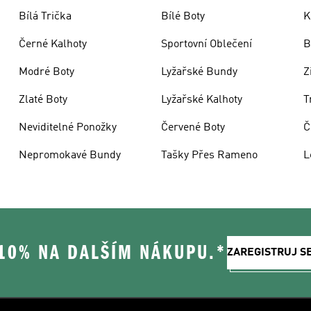
Bílá Trička
Bílé Boty
K
Černé Kalhoty
Sportovní Oblečení
B
Modré Boty
Lyžařské Bundy
Z
Zlaté Boty
Lyžařské Kalhoty
T
Neviditelné Ponožky
Červené Boty
Č
Nepromokavé Bundy
Tašky Přes Rameno
L
 10% NA DALŠÍM NÁKUPU.*
ZAREGISTRUJ S