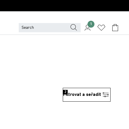
1
2
Filtrovat a seřadit