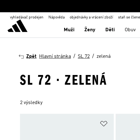
vyhledávač prodejen
Nápověda
objednávky a vrácení zboží
staň se člen
Muži
Ženy
Děti
Obuv
Zpět
Hlavní stránka
SL 72
zelená
SL 72 · ZELENÁ
2 výsledky
Přidat do sez