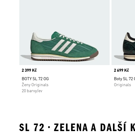
Price
2 399 Kč
Price
2 699 Kč
BOTY SL 72 OG
Boty SL 72
Ženy Originals
Originals
20 barvy/ev
SL 72 • ZELENA A DALŠÍ