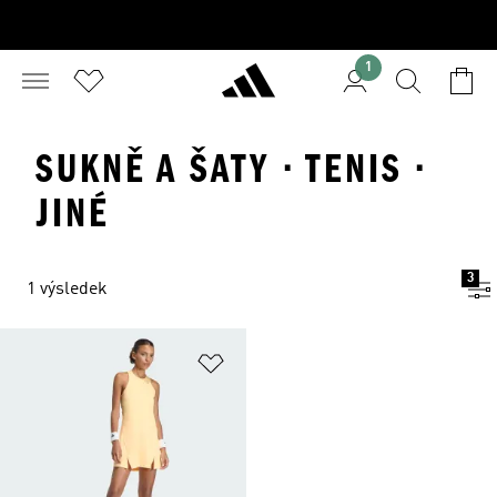
1
SUKNĚ A ŠATY · TENIS ·
JINÉ
3
1 výsledek
Přidat do seznamu přání