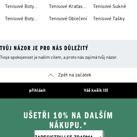
Dámské
Tenisové Boty
Tenisové Kraťasy
Tenisové Sukně
Dámské
Pánské
Tenisové Boty
Tenisové Oblečení
Tenisové Tašky
Dětské
TVŮJ NÁZOR JE PRO NÁS DŮLEŽITÝ
Tvoje spokojenost je naším cílem, a proto nás zajímá tvůj názor.
Zpět na začátek
přihlásit
Váš košík (0)
UŠETŘI 10% NA DALŠÍM
NÁKUPU.*