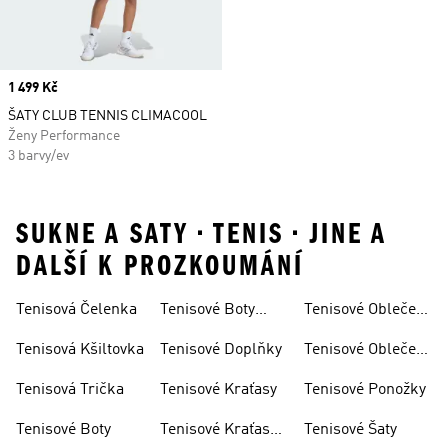
Price
1 499 Kč
ŠATY CLUB TENNIS CLIMACOOL
Ženy Performance
3 barvy/ev
SUKNE A SATY • TENIS • JINE A
DALŠÍ K PROZKOUMÁNÍ
Tenisová Čelenka
Tenisové Boty
Tenisové Oblečení
Pánské
Dámské
Tenisová Kšiltovka
Tenisové Doplňky
Tenisové Oblečení
Pánské
Tenisová Trička
Tenisové Kraťasy
Tenisové Ponožky
Tenisové Boty
Tenisové Kraťasy
Tenisové Šaty