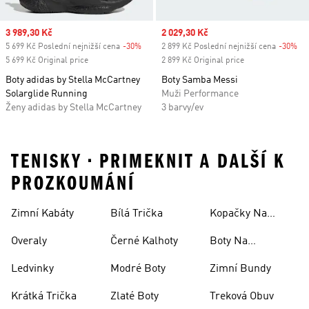
Sale price
3 989,30 Kč
Sale price
2 029,30 Kč
5 699 Kč Poslední nejnižší cena
-30%
Discount
2 899 Kč Poslední nejnižší cena
-30%
Di
5 699 Kč Original price
2 899 Kč Original price
Boty adidas by Stella McCartney
Boty Samba Messi
Solarglide Running
Muži Performance
Ženy adidas by Stella McCartney
3 barvy/ev
TENISKY • PRIMEKNIT A DALŠÍ K
PROZKOUMÁNÍ
Zimní Kabáty
Bílá Trička
Kopačky Na
Rugby
Overaly
Černé Kalhoty
Boty Na
Skateboarding
Ledvinky
Modré Boty
Zimní Bundy
Krátká Trička
Zlaté Boty
Treková Obuv