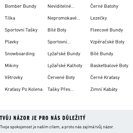
Bomber Bundy
Neviditelné
Černé Batohy
Ponožky
Tílka
Nepromokavé
Lezečky
Bundy
Sportovní Tašky
Bílé Boty
Fleecové Bundy
Plavky
Sportovní
Vzpěračské Boty
Oblečení
Snowboarding
Lyžařské Bundy
Bílé Bundy
Mikiny
Lyžařské Kalhoty
Basketbalové Boty
Větrovky
Červené Boty
Černé Kraťasy
Kraťasy Po Kolena
Tašky Přes
Zimní Kabáty
Rameno
TVŮJ NÁZOR JE PRO NÁS DŮLEŽITÝ
Tvoje spokojenost je naším cílem, a proto nás zajímá tvůj názor.