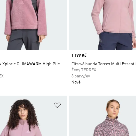
Price
1 199 Kč
ex Xploric CLIMAWARM High Pile
Flísová bunda Terrex Multi Essenti
Ženy TERREX
EX
3 barvy/ev
Nové
namu přání
Přidat do seznamu přání