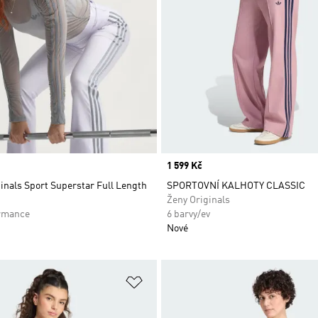
Price
1 599 Kč
inals Sport Superstar Full Length
SPORTOVNÍ KALHOTY CLASSIC
Ženy Originals
rmance
6 barvy/ev
Nové
namu přání
Přidat do seznamu přání