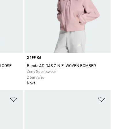
Price
2 199 Kč
 LOOSE
Bunda ADIDAS Z.N.E. WOVEN BOMBER
Ženy Sportswear
2 barvy/ev
Nové
Přidat do seznamu přání
Přidat do 