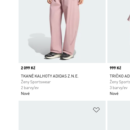
Price
2 099 Kč
Price
999 Kč
TKANÉ KALHOTY ADIDAS Z.N.E.
TRIČKO AD
Ženy Sportswear
Ženy Sport
2 barvy/ev
3 barvy/ev
Nové
Nové
Přidat do sez