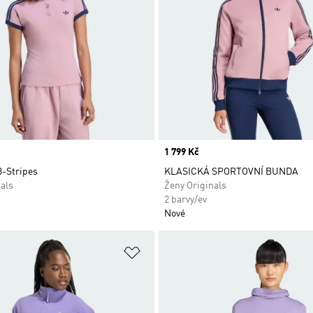
Price
1 799 Kč
3-Stripes
KLASICKÁ SPORTOVNÍ BUNDA
als
Ženy Originals
2 barvy/ev
Nové
namu přání
Přidat do seznamu přání