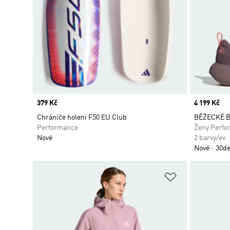
Price
379 Kč
Price
4 199 Kč
Chrániče holení F50 EU Club
BĚŽECKÉ B
Performance
Ženy Perfo
Nové
2 barvy/ev
Nové
30de
Přidat do sez