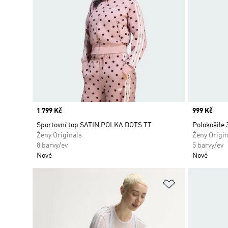
Price
1 799 Kč
Price
999 Kč
Sportovní top SATIN POLKA DOTS TT
Polokošile 
Ženy Originals
Ženy Origin
8 barvy/ev
5 barvy/ev
Nové
Nové
Přidat do sez