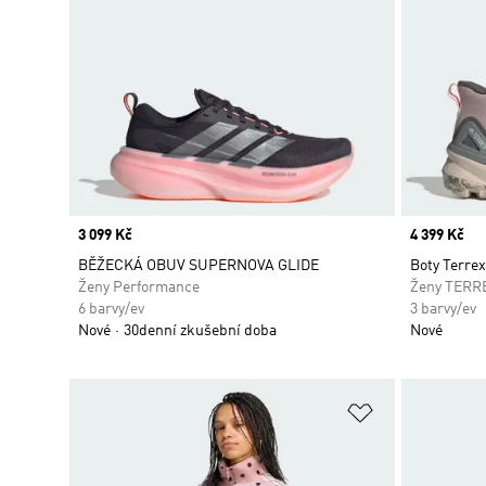
Price
3 099 Kč
Price
4 399 Kč
BĚŽECKÁ OBUV SUPERNOVA GLIDE
Boty Terre
Ženy Performance
Ženy TERR
6 barvy/ev
3 barvy/ev
Nové
30denní zkušební doba
Nové
Přidat do sez