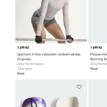
Price
1 499 Kč
Price
1 699 Kč
Sportovní tričko s dlouhým rukávem adidas
Flísová mik
Originals
Running Es
Ženy Performance
Ženy Perfo
3 barvy/ev
Nové
Nové
Přidat do sez