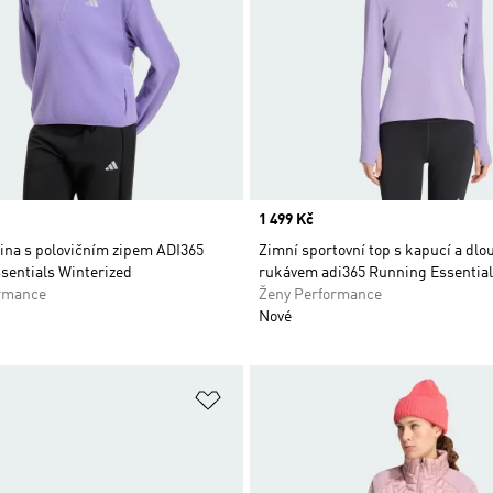
Price
1 499 Kč
ina s polovičním zipem ADI365
Zimní sportovní top s kapucí a dl
sentials Winterized
rukávem adi365 Running Essentia
rmance
Ženy Performance
Nové
namu přání
Přidat do seznamu přání