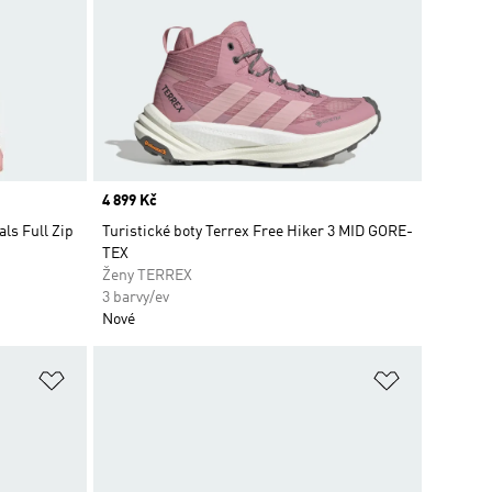
Price
4 899 Kč
als Full Zip
Turistické boty Terrex Free Hiker 3 MID GORE-
TEX
Ženy TERREX
3 barvy/ev
Nové
Přidat do seznamu přání
Přidat do 