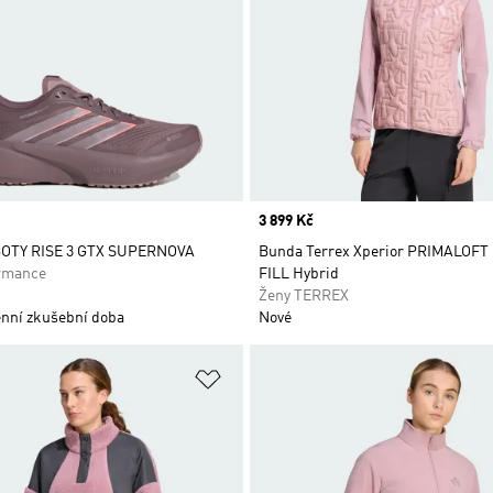
Price
3 899 Kč
OTY RISE 3 GTX SUPERNOVA
Bunda Terrex Xperior PRIMALOFT
rmance
FILL Hybrid
Ženy TERREX
nní zkušební doba
Nové
namu přání
Přidat do seznamu přání