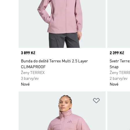
Price
3 899 Kč
Price
2 399 Kč
Bunda do deště Terrex Multi 2.5 Layer
Svetr Terr
CLIMAPROOF
Snap
Ženy TERREX
Ženy TERR
3 barvy/ev
2 barvy/ev
Nové
Nové
Přidat do sez