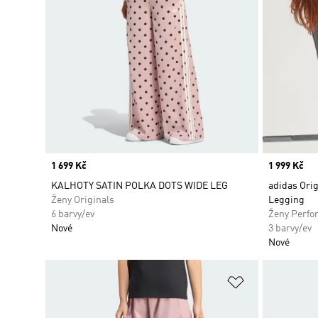
Price
1 699 Kč
Price
1 999 Kč
KALHOTY SATIN POLKA DOTS WIDE LEG
adidas Orig
Ženy Originals
Legging
6 barvy/ev
Ženy Perfo
Nové
3 barvy/ev
Nové
Přidat do sez