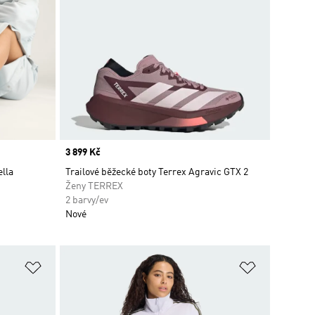
Price
3 899 Kč
lla
Trailové běžecké boty Terrex Agravic GTX 2
Ženy TERREX
2 barvy/ev
Nové
Přidat do seznamu přání
Přidat do 