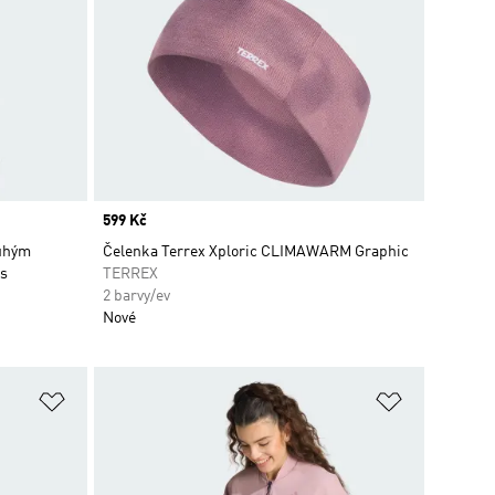
Price
599 Kč
ouhým
Čelenka Terrex Xploric CLIMAWARM Graphic
ls
TERREX
2 barvy/ev
Nové
Přidat do seznamu přání
Přidat do 