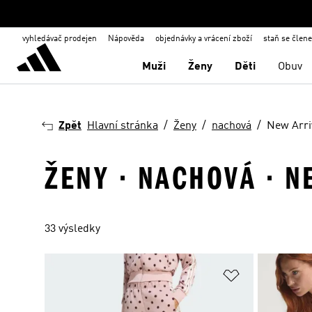
vyhledávač prodejen
Nápověda
objednávky a vrácení zboží
staň se člen
Muži
Ženy
Děti
Obuv
Zpět
Hlavní stránka
Ženy
nachová
New Arri
ŽENY · NACHOVÁ · N
33 výsledky
Přidat do sez