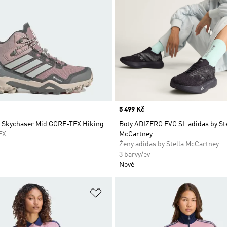
Price
5 499 Kč
x Skychaser Mid GORE-TEX Hiking
Boty ADIZERO EVO SL adidas by Ste
EX
McCartney
Ženy adidas by Stella McCartney
3 barvy/ev
Nové
namu přání
Přidat do seznamu přání