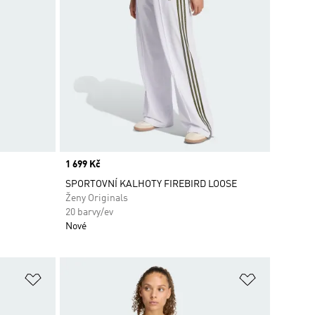
Price
1 699 Kč
SPORTOVNÍ KALHOTY FIREBIRD LOOSE
Ženy Originals
20 barvy/ev
Nové
Přidat do seznamu přání
Přidat do 