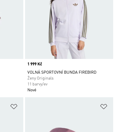
Price
1 999 Kč
VOLNÁ SPORTOVNÍ BUNDA FIREBIRD
Ženy Originals
11 barvy/ev
Nové
Přidat do seznamu přání
Přidat do 