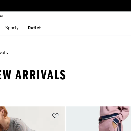
em
Sporty
Outlet
vals
EW ARRIVALS
namu přání
Přidat do seznamu přání