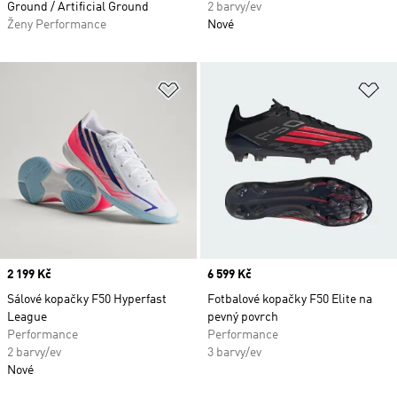
Ground / Artificial Ground
2 barvy/ev
Ženy Performance
Nové
Přidat do seznamu přání
Př
Price
2 199 Kč
Price
6 599 Kč
Sálové kopačky F50 Hyperfast
Fotbalové kopačky F50 Elite na
League
pevný povrch
Performance
Performance
2 barvy/ev
3 barvy/ev
Nové