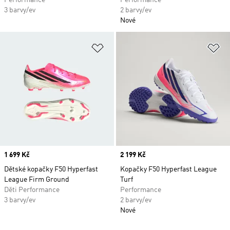
Performance
Performance
3 barvy/ev
2 barvy/ev
Nové
Přidat do seznamu přání
Př
Price
1 699 Kč
Price
2 199 Kč
Dětské kopačky F50 Hyperfast
Kopačky F50 Hyperfast League
League Firm Ground
Turf
Děti Performance
Performance
3 barvy/ev
2 barvy/ev
Nové