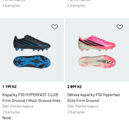
Performance
Performance
3 barvy/ev
2 barvy/ev
Přidat do seznamu přání
Př
Price
1 199 Kč
Price
2 899 Kč
Kopačky F50 HYPERFAST CLUB
Dětské kopačky F50 Hyperfast
Firm Ground / Multi Ground Kids
Elite Firm Ground
Děti Performance
Děti Performance
2 barvy/ev
3 barvy/ev
Nové