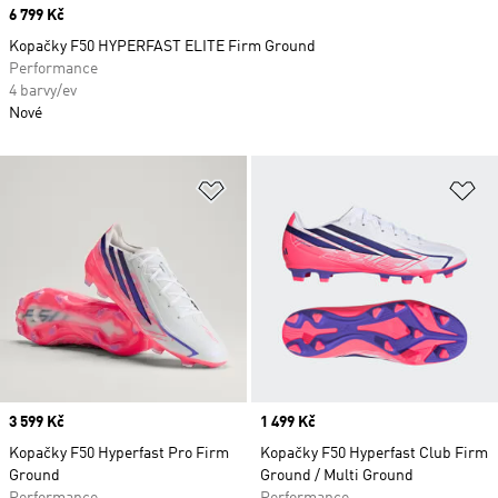
Price
6 799 Kč
Kopačky F50 HYPERFAST ELITE Firm Ground
Performance
4 barvy/ev
Nové
Přidat do seznamu přání
Př
Price
3 599 Kč
Price
1 499 Kč
Kopačky F50 Hyperfast Pro Firm
Kopačky F50 Hyperfast Club Firm
Ground
Ground / Multi Ground