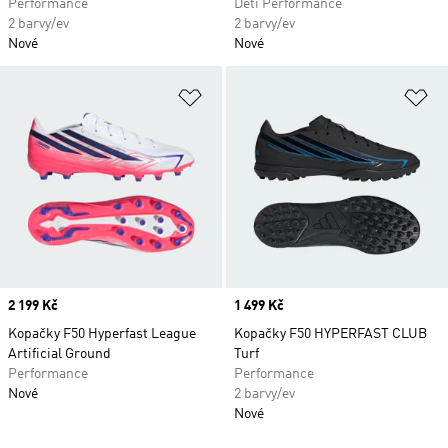
Performance
Děti Performance
2 barvy/ev
2 barvy/ev
Nové
Nové
Přidat do seznamu přání
Př
Price
2 199 Kč
Price
1 499 Kč
Kopačky F50 Hyperfast League
Kopačky F50 HYPERFAST CLUB
Artificial Ground
Turf
Performance
Performance
Nové
2 barvy/ev
Nové