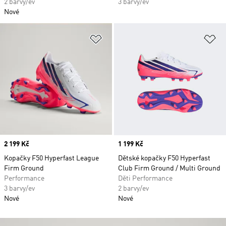
2 barvy/ev
3 barvy/ev
Nové
Přidat do seznamu přání
Př
Price
2 199 Kč
Price
1 199 Kč
Kopačky F50 Hyperfast League
Dětské kopačky F50 Hyperfast
Firm Ground
Club Firm Ground / Multi Ground
Performance
Děti Performance
3 barvy/ev
2 barvy/ev
Nové
Nové