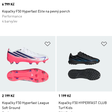
Price
6 799 Kč
Kopačky F50 Hyperfast Elite na pevný povrch
Performance
4 barvy/ev
Přidat do seznamu přání
Př
Price
2 199 Kč
Price
1 199 Kč
Kopačky F50 Hyperfast League
Kopačky F50 HYPERFAST CLUB
Soft Ground
Turf Kids