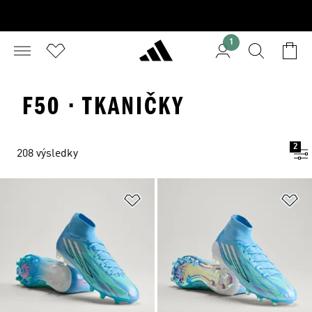
1
F50 · TKANIČKY
2
208 výsledky
Přidat do seznamu přání
Př