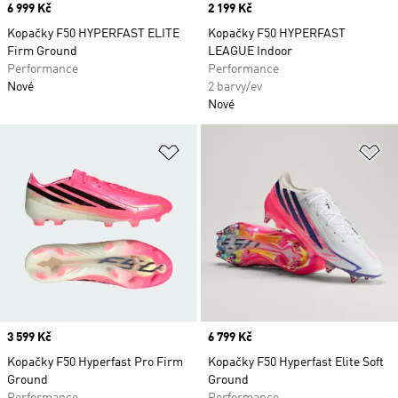
Price
6 999 Kč
Price
2 199 Kč
Kopačky F50 HYPERFAST ELITE
Kopačky F50 HYPERFAST
Firm Ground
LEAGUE Indoor
Performance
Performance
Nové
2 barvy/ev
Nové
Přidat do seznamu přání
Př
Price
3 599 Kč
Price
6 799 Kč
Kopačky F50 Hyperfast Pro Firm
Kopačky F50 Hyperfast Elite Soft
Ground
Ground