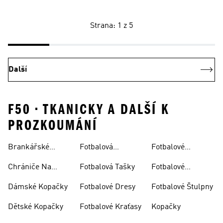
Strana: 1 z 5
Další
F50 • TKANICKY A DALŠÍ K
PROZKOUMÁNÍ
Brankářské
Fotbalová
Fotbalové
Rukavice
Soupravy
Ponožky
Chrániče Na
Fotbalová Tašky
Fotbalové
Fotbal
Rukavice
Dámské Kopačky
Fotbalové Dresy
Fotbalové Štulpny
Dětské Kopačky
Fotbalové Kraťasy
Kopačky