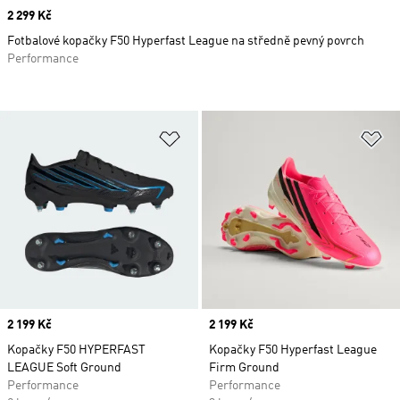
Price
2 299 Kč
Fotbalové kopačky F50 Hyperfast League na středně pevný povrch
Performance
Přidat do seznamu přání
Př
Price
2 199 Kč
Price
2 199 Kč
Kopačky F50 HYPERFAST
Kopačky F50 Hyperfast League
LEAGUE Soft Ground
Firm Ground
Performance
Performance