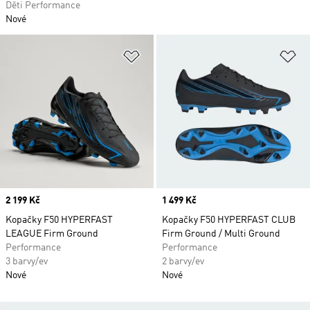
Děti Performance
Nové
Přidat do seznamu přání
Př
Price
2 199 Kč
Price
1 499 Kč
Kopačky F50 HYPERFAST
Kopačky F50 HYPERFAST CLUB
LEAGUE Firm Ground
Firm Ground / Multi Ground
Performance
Performance
3 barvy/ev
2 barvy/ev
Nové
Nové