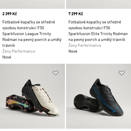
Price
2 399 Kč
Price
7 299 Kč
Fotbalové kopačky se středně
Fotbalové kopačky se středně
vysokou konstrukcí F50
vysokou konstrukcí F50
Sparkfusion League Trinity
Sparkfusion Elite Trinity Rodman
Rodman na pevný povrch a umělý
na pevný povrch a umělý trávník
trávník
Ženy Performance
Ženy Performance
Nové
Nové
Přidat do seznamu přání
Př