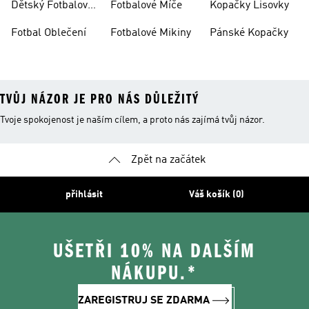
Dětský Fotbalový
Fotbalové Míče
Kopačky Lisovky
Dres
Fotbal Oblečení
Fotbalové Mikiny
Pánské Kopačky
TVŮJ NÁZOR JE PRO NÁS DŮLEŽITÝ
Tvoje spokojenost je naším cílem, a proto nás zajímá tvůj názor.
Zpět na začátek
přihlásit
Váš košík (0)
UŠETŘI 10% NA DALŠÍM
NÁKUPU.*
ZAREGISTRUJ SE ZDARMA