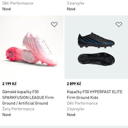
Děti Performance
3 barvy/ev
Nové
Nové
Přidat do seznamu přání
Př
Price
2 199 Kč
Price
2 899 Kč
Dámské kopačky F50
Kopačky F50 HYPERFAST ELITE
SPARKFUSION LEAGUE Firm
Firm Ground Kids
Ground / Artificial Ground
Děti Performance
Ženy Performance
3 barvy/ev
Nové
Nové