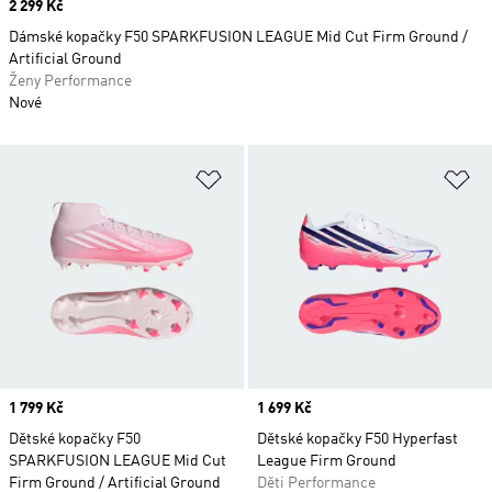
Price
2 299 Kč
Dámské kopačky F50 SPARKFUSION LEAGUE Mid Cut Firm Ground /
Artificial Ground
Ženy Performance
Nové
Přidat do seznamu přání
Př
Price
1 799 Kč
Price
1 699 Kč
Dětské kopačky F50
Dětské kopačky F50 Hyperfast
SPARKFUSION LEAGUE Mid Cut
League Firm Ground
Firm Ground / Artificial Ground
Děti Performance