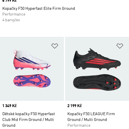
Price
6 799 Kč
Kopačky F50 Hyperfast Elite Firm Ground
Performance
4 barvy/ev
Přidat do seznamu přání
Př
Price
1 349 Kč
Price
2 199 Kč
Dětské kopačky F50 Hyperfast
Kopačky F50 LEAGUE Firm
Club Mid Firm Ground / Multi
Ground / Multi Ground
Ground
Performance