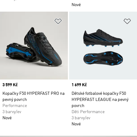
Nové
Přidat do seznamu přání
Př
Price
3 599 Kč
Price
1 699 Kč
Kopačky F50 HYPERFAST PRO na
Dětské fotbalové kopačky F50
pevný povrch
HYPERFAST LEAGUE na pevný
Performance
povrch
3 barvy/ev
Děti Performance
Nové
3 barvy/ev
Nové