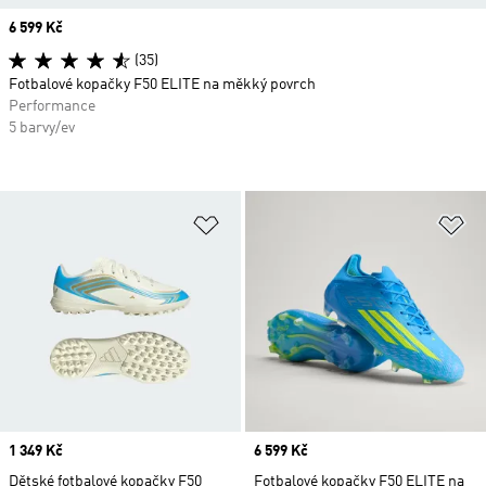
Price
6 599 Kč
(35)
Fotbalové kopačky F50 ELITE na měkký povrch
Performance
5 barvy/ev
Přidat do seznamu přání
Př
Price
1 349 Kč
Price
6 599 Kč
Dětské fotbalové kopačky F50
Fotbalové kopačky F50 ELITE na