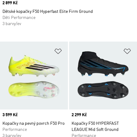
Price
2 899 Kč
Dětské kopačky F50 Hyperfast Elite Firm Ground
Děti Performance
3 barvy/ev
Přidat do seznamu přání
Př
Price
3 599 Kč
Price
2 299 Kč
Kopačky na pevný povrch F50 Pro
Kopačky F50 HYPERFAST
Performance
LEAGUE Mid Soft Ground
3 barvy/ev
Performance