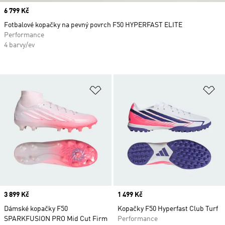
Price
6 799 Kč
Fotbalové kopačky na pevný povrch F50 HYPERFAST ELITE
Performance
4 barvy/ev
Přidat do seznamu přání
Př
Price
3 899 Kč
Price
1 499 Kč
Dámské kopačky F50
Kopačky F50 Hyperfast Club Turf
SPARKFUSION PRO Mid Cut Firm
Performance