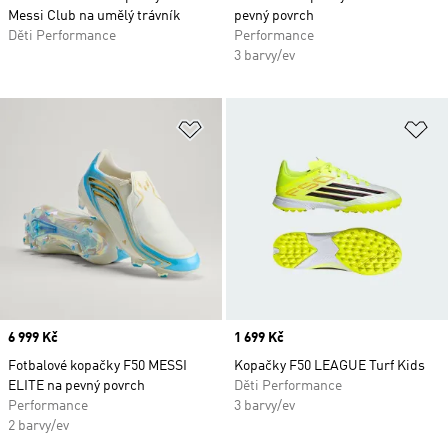
Messi Club na umělý trávník
pevný povrch
Děti Performance
Performance
3 barvy/ev
Přidat do seznamu přání
Př
Price
6 999 Kč
Price
1 699 Kč
Fotbalové kopačky F50 MESSI
Kopačky F50 LEAGUE Turf Kids
ELITE na pevný povrch
Děti Performance
Performance
3 barvy/ev
2 barvy/ev