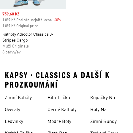
Sale price
759,60 Kč
1 899 Kč Poslední nejnižší cena
-60%
Discount
1 899 Kč Original price
Kalhoty Adicolor Classics 3-
Stripes Cargo
Muži Originals
3 barvy/ev
KAPSY • CLASSICS A DALŠÍ K
PROZKOUMÁNÍ
Zimní Kabáty
Bílá Trička
Kopačky Na
Rugby
Overaly
Černé Kalhoty
Boty Na
Skateboarding
Ledvinky
Modré Boty
Zimní Bundy