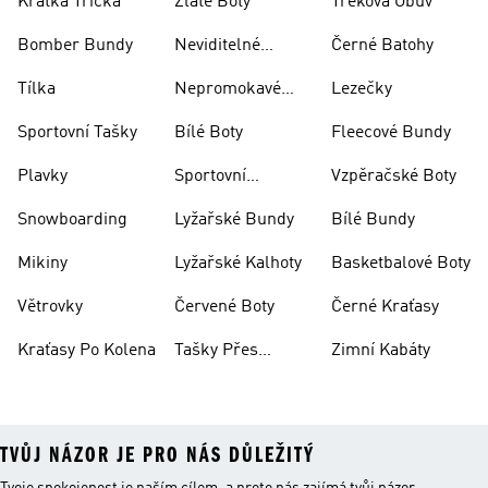
Krátká Trička
Zlaté Boty
Treková Obuv
Bomber Bundy
Neviditelné
Černé Batohy
Ponožky
Tílka
Nepromokavé
Lezečky
Bundy
Sportovní Tašky
Bílé Boty
Fleecové Bundy
Plavky
Sportovní
Vzpěračské Boty
Oblečení
Snowboarding
Lyžařské Bundy
Bílé Bundy
Mikiny
Lyžařské Kalhoty
Basketbalové Boty
Větrovky
Červené Boty
Černé Kraťasy
Kraťasy Po Kolena
Tašky Přes
Zimní Kabáty
Rameno
TVŮJ NÁZOR JE PRO NÁS DŮLEŽITÝ