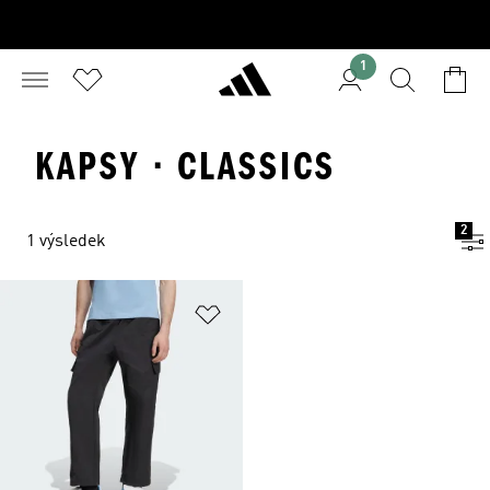
1
KAPSY · CLASSICS
2
1 výsledek
Přidat do seznamu přání