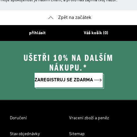
Tvoje spokojenost je naším cílem, a proto nás zajímá tvůj názor.
Zpět na začátek
přihlásit
Váš košík (0)
UŠETŘI 10% NA DALŠÍM
NÁKUPU.*
ZAREGISTRUJ SE ZDARMA
Doručení
Vracení zboží a peněz
Stav objednávky
Sitemap