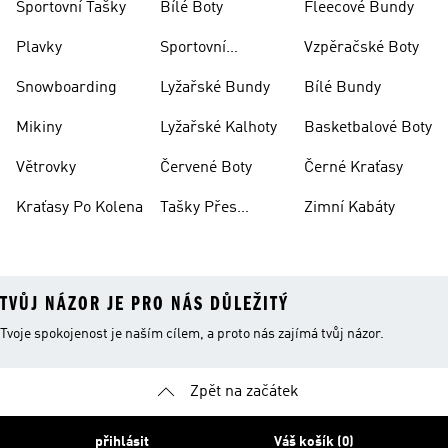
Sportovní Tašky
Bílé Boty
Fleecové Bundy
Plavky
Sportovní
Vzpěračské Boty
Oblečení
Snowboarding
Lyžařské Bundy
Bílé Bundy
Mikiny
Lyžařské Kalhoty
Basketbalové Boty
Větrovky
Červené Boty
Černé Kraťasy
Kraťasy Po Kolena
Tašky Přes
Zimní Kabáty
Rameno
TVŮJ NÁZOR JE PRO NÁS DŮLEŽITÝ
Tvoje spokojenost je naším cílem, a proto nás zajímá tvůj názor.
Zpět na začátek
přihlásit
Váš košík (0)