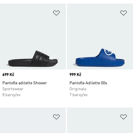
Přidat do seznamu přání
Př
Price
699 Kč
Price
999 Kč
Pantofle adilette Shower
Pantofle Adilette 00s
Sportswear
Originals
8 barvy/ev
7 barvy/ev
Přidat do seznamu přání
Př