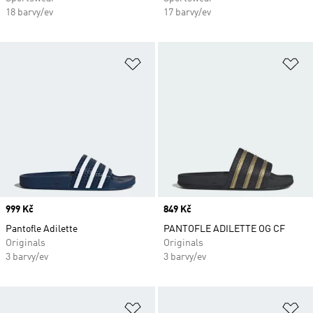
18 barvy/ev
17 barvy/ev
Přidat do seznamu přání
Př
Price
999 Kč
Price
849 Kč
Pantofle Adilette
PANTOFLE ADILETTE OG CF
Originals
Originals
3 barvy/ev
3 barvy/ev
Přidat do seznamu přání
Př