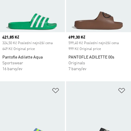
Current price
421,85 Kč
Current price
699,30 Kč
324,50 Kč Poslední nejnižší cena
599,40 Kč Poslední nejnižší cena
649 Kč Original price
999 Kč Original price
Pantofle Adilette Aqua
PANTOFLE ADILETTE 00s
Sportswear
Originals
16 barvy/ev
7 barvy/ev
Přidat do seznamu přání
Př