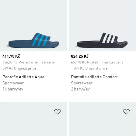
Current price
411,75 Kč
Current price
824,25 Kč
356,85 Kč Poslední nejnižší cena
659,40 Kč Poslední nejnižší cena
549 Kč Original price
1 099 Kč Original price
Pantofle Adilette Aqua
Pantofle adilette Comfort
Sportswear
Sportswear
16 barvy/ev
2 barvy/ev
Přidat do seznamu přání
Př