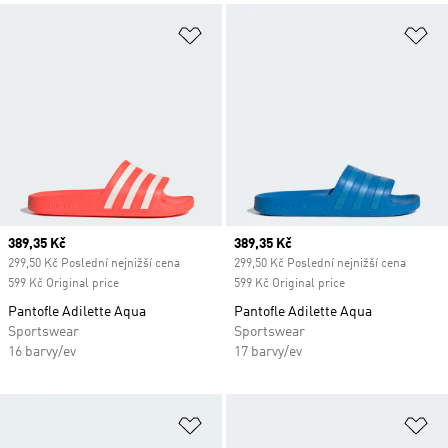
Přidat do seznamu přání
Př
Current price
389,35 Kč
Current price
389,35 Kč
299,50 Kč Poslední nejnižší cena
299,50 Kč Poslední nejnižší cena
599 Kč Original price
599 Kč Original price
Pantofle Adilette Aqua
Pantofle Adilette Aqua
Sportswear
Sportswear
16 barvy/ev
17 barvy/ev
Přidat do seznamu přání
Př