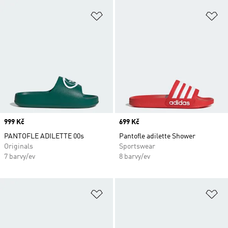
Přidat do seznamu přání
Př
Price
999 Kč
Price
699 Kč
PANTOFLE ADILETTE 00s
Pantofle adilette Shower
Originals
Sportswear
7 barvy/ev
8 barvy/ev
Přidat do seznamu přání
Př