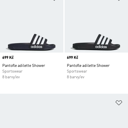
Price
699 Kč
Price
699 Kč
Pantofle adilette Shower
Pantofle adilette Shower
Sportswear
Sportswear
8 barvy/ev
8 barvy/ev
Př