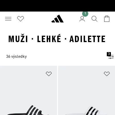
1
MUŽI · LEHKÉ · ADILETTE
3
36 výsledky
Přidat do seznamu přání
Př