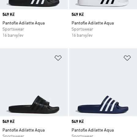
Price
549 Kč
Price
549 Kč
Pantofle Adilette Aqua
Pantofle Adilette Aqua
Sportswear
Sportswear
16 barvy/ev
16 barvy/ev
Přidat do seznamu přání
Př
Price
549 Kč
Price
549 Kč
Pantofle Adilette Aqua
Pantofle Adilette Aqua
Sportswear
Sportswear