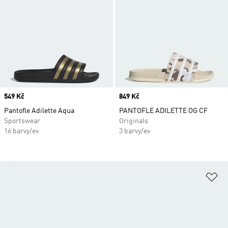
Price
549 Kč
Price
849 Kč
Pantofle Adilette Aqua
PANTOFLE ADILETTE OG CF
Sportswear
Originals
16 barvy/ev
3 barvy/ev
Př