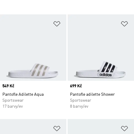
Přidat do seznamu přání
Př
Price
549 Kč
Price
699 Kč
Pantofle Adilette Aqua
Pantofle adilette Shower
Sportswear
Sportswear
17 barvy/ev
8 barvy/ev
Přidat do seznamu přání
Př