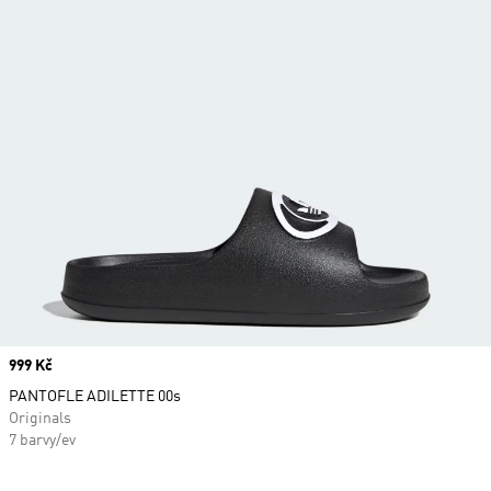
Price
999 Kč
PANTOFLE ADILETTE 00s
Originals
7 barvy/ev