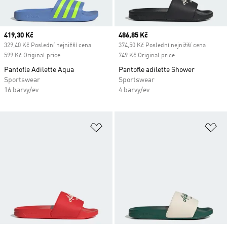
Current price
419,30 Kč
Current price
486,85 Kč
329,40 Kč Poslední nejnižší cena
374,50 Kč Poslední nejnižší cena
599 Kč Original price
749 Kč Original price
Pantofle Adilette Aqua
Pantofle adilette Shower
Sportswear
Sportswear
16 barvy/ev
4 barvy/ev
Přidat do seznamu přání
Př