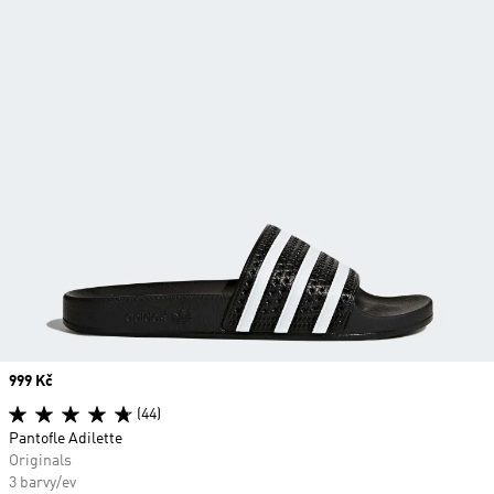
Price
999 Kč
(44)
Pantofle Adilette
Originals
3 barvy/ev