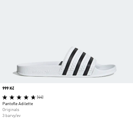
Price
999 Kč
(44)
Pantofle Adilette
Originals
3 barvy/ev