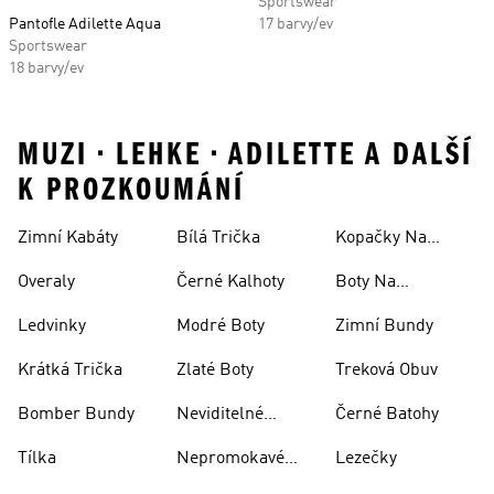
Sportswear
Pantofle Adilette Aqua
17 barvy/ev
Sportswear
18 barvy/ev
MUZI • LEHKE • ADILETTE A DALŠÍ
K PROZKOUMÁNÍ
Zimní Kabáty
Bílá Trička
Kopačky Na
Rugby
Overaly
Černé Kalhoty
Boty Na
Skateboarding
Ledvinky
Modré Boty
Zimní Bundy
Krátká Trička
Zlaté Boty
Treková Obuv
Bomber Bundy
Neviditelné
Černé Batohy
Ponožky
Tílka
Nepromokavé
Lezečky
Bundy