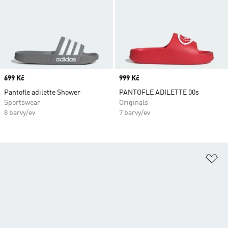
Price
699 Kč
Price
999 Kč
Pantofle adilette Shower
PANTOFLE ADILETTE 00s
Sportswear
Originals
8 barvy/ev
7 barvy/ev
Př