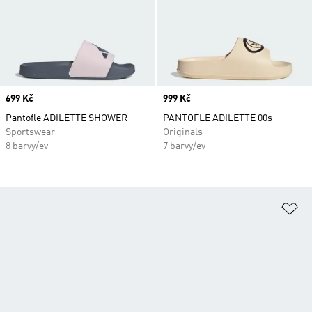
Price
699 Kč
Price
999 Kč
Pantofle ADILETTE SHOWER
PANTOFLE ADILETTE 00s
Sportswear
Originals
8 barvy/ev
7 barvy/ev
Př