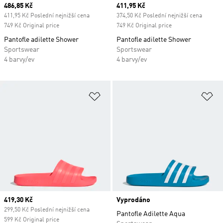
Current price
486,85 Kč
Current price
411,95 Kč
411,95 Kč Poslední nejnižší cena
374,50 Kč Poslední nejnižší cena
749 Kč Original price
749 Kč Original price
Pantofle adilette Shower
Pantofle adilette Shower
Sportswear
Sportswear
4 barvy/ev
4 barvy/ev
Přidat do seznamu přání
Př
Current price
419,30 Kč
Vyprodáno
299,50 Kč Poslední nejnižší cena
Pantofle Adilette Aqua
599 Kč Original price