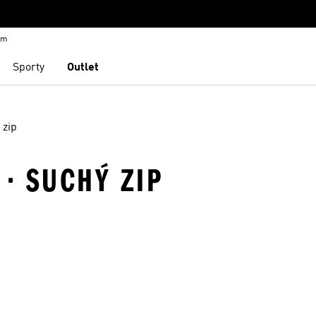
em
Sporty
Outlet
 zip
 · SUCHÝ ZIP
namu přání