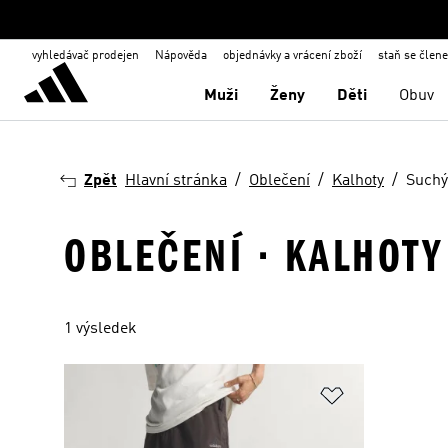
vyhledávač prodejen
Nápověda
objednávky a vrácení zboží
staň se člen
Muži
Ženy
Děti
Obuv
Zpět
Hlavní stránka
Oblečení
Kalhoty
Suchý
OBLEČENÍ · KALHOTY
1 výsledek
Přidat do sez