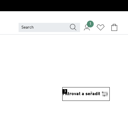
1
3
Filtrovat a seřadit