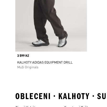
Price
3 599 Kč
KALHOTY ADIDAS EQUIPMENT DRILL
Muži Originals
OBLECENI • KALHOTY • S