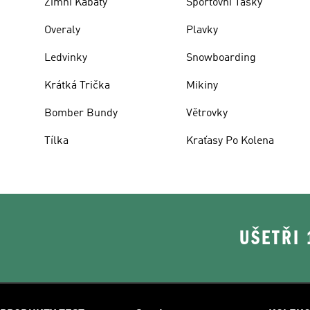
Zimní Kabáty
Sportovní Tašky
Overaly
Plavky
Ledvinky
Snowboarding
Krátká Trička
Mikiny
Bomber Bundy
Větrovky
Tílka
Kraťasy Po Kolena
UŠETŘI