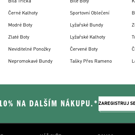
Bílá Trička
Bílé Boty
K
Černé Kalhoty
Sportovní Oblečení
B
Modré Boty
Lyžařské Bundy
Z
Zlaté Boty
Lyžařské Kalhoty
T
Neviditelné Ponožky
Červené Boty
Č
Nepromokavé Bundy
Tašky Přes Rameno
L
 10% NA DALŠÍM NÁKUPU.*
ZAREGISTRUJ S