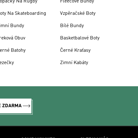
opačky Na Rugby
Fleecové Bundy
oty Na Skateboarding
Vzpěračské Boty
imní Bundy
Bílé Bundy
reková Obuv
Basketbalové Boty
erné Batohy
Černé Kraťasy
ezečky
Zimní Kabáty
E ZDARMA