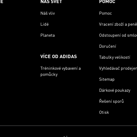
CE
NÁŠ SVĚT
POMOC
Náš vliv
Pomoc
Lidé
Vracení zboží a peně
Planeta
Odstoupení od smlo
Doručení
VÍCE OD ADIDAS
Tabulky velikostí
Tréninkové vybavení a
Vyhledávač prodeje
pomůcky
Sitemap
Dárkové poukazy
Řešení sporů
Otisk