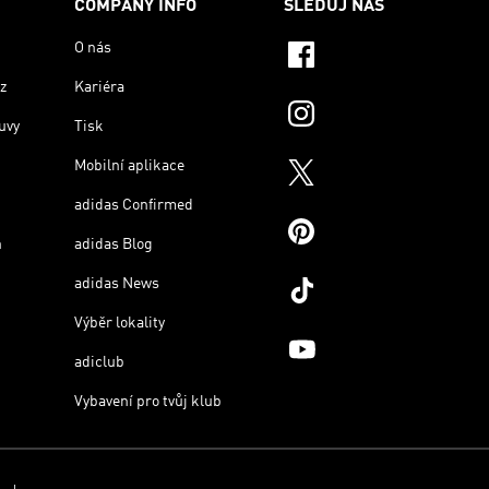
COMPANY INFO
SLEDUJ NÁS
O nás
z
Kariéra
uvy
Tisk
Mobilní aplikace
adidas Confirmed
n
adidas Blog
adidas News
Výběr lokality
adiclub
Vybavení pro tvůj klub