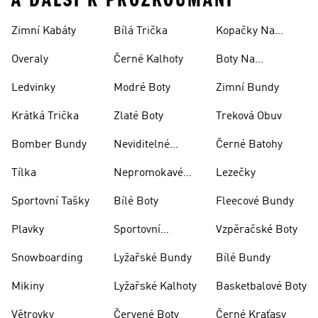
A DALŠÍ K PROZKOUMÁNÍ
Zimní Kabáty
Bílá Trička
Kopačky Na
Rugby
Overaly
Černé Kalhoty
Boty Na
Skateboarding
Ledvinky
Modré Boty
Zimní Bundy
Krátká Trička
Zlaté Boty
Treková Obuv
Bomber Bundy
Neviditelné
Černé Batohy
Ponožky
Tílka
Nepromokavé
Lezečky
Bundy
Sportovní Tašky
Bílé Boty
Fleecové Bundy
Plavky
Sportovní
Vzpěračské Boty
Oblečení
Snowboarding
Lyžařské Bundy
Bílé Bundy
Mikiny
Lyžařské Kalhoty
Basketbalové Boty
Větrovky
Červené Boty
Černé Kraťasy