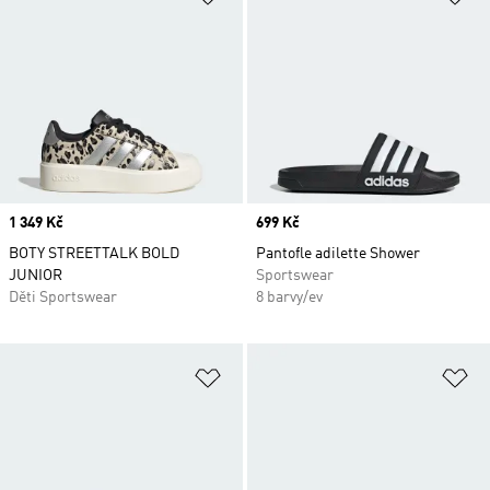
Price
1 349 Kč
Price
699 Kč
BOTY STREETTALK BOLD
Pantofle adilette Shower
JUNIOR
Sportswear
Děti Sportswear
8 barvy/ev
Přidat do seznamu přání
Př