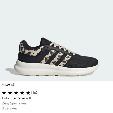
Price
1 349 Kč
(162)
Boty Lite Racer 4.0
Ženy Sportswear
3 barvy/ev