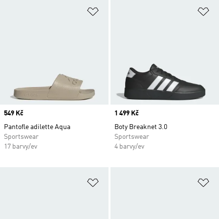
Přidat do seznamu přání
Př
Price
549 Kč
Price
1 499 Kč
Pantofle adilette Aqua
Boty Breaknet 3.0
Sportswear
Sportswear
17 barvy/ev
4 barvy/ev
Přidat do seznamu přání
Př