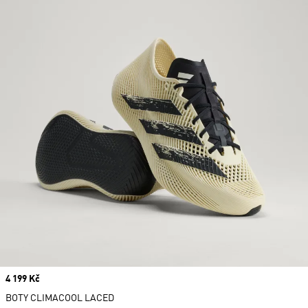
Price
4 199 Kč
BOTY CLIMACOOL LACED