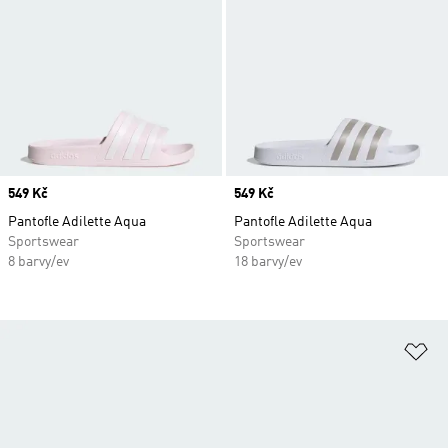
Price
549 Kč
Price
549 Kč
Pantofle Adilette Aqua
Pantofle Adilette Aqua
Sportswear
Sportswear
8 barvy/ev
18 barvy/ev
Př