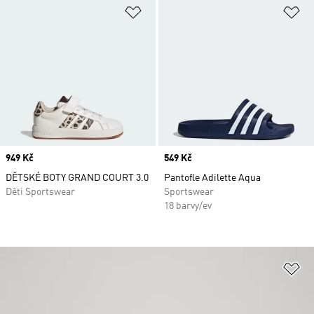
Přidat do seznamu přání
Př
Price
949 Kč
Price
549 Kč
DĚTSKÉ BOTY GRAND COURT 3.0
Pantofle Adilette Aqua
Děti Sportswear
Sportswear
18 barvy/ev
Př