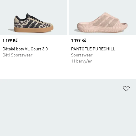
Price
1 199 Kč
Price
1 199 Kč
Dětské boty VL Court 3.0
PANTOFLE PURECHILL
Děti Sportswear
Sportswear
11 barvy/ev
Př