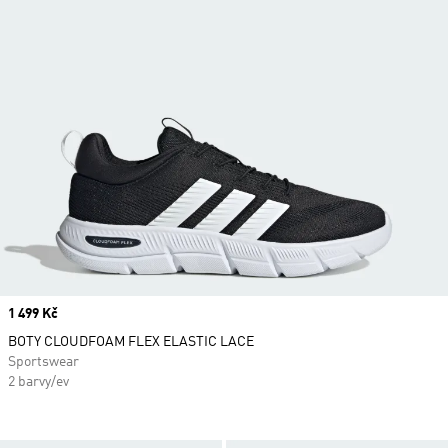
Price
1 499 Kč
BOTY CLOUDFOAM FLEX ELASTIC LACE
Sportswear
2 barvy/ev