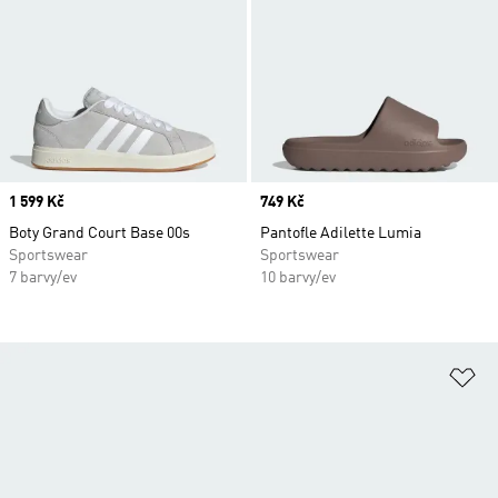
Price
1 599 Kč
Price
749 Kč
Boty Grand Court Base 00s
Pantofle Adilette Lumia
Sportswear
Sportswear
7 barvy/ev
10 barvy/ev
Př