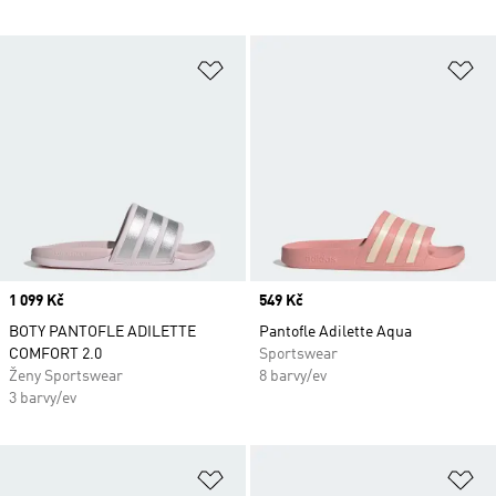
Přidat do seznamu přání
Př
Price
1 099 Kč
Price
549 Kč
BOTY PANTOFLE ADILETTE
Pantofle Adilette Aqua
COMFORT 2.0
Sportswear
Ženy Sportswear
8 barvy/ev
3 barvy/ev
Přidat do seznamu přání
Př