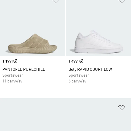
Price
1 199 Kč
Price
1 499 Kč
PANTOFLE PURECHILL
Boty RAPID COURT LOW
Sportswear
Sportswear
11 barvy/ev
6 barvy/ev
Př