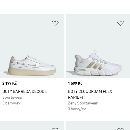
Přidat do seznamu přání
Př
Price
2 199 Kč
Price
1 599 Kč
BOTY BARREDA DECODE
BOTY CLOUDFOAM FLEX
Sportswear
RAPIDFIT
3 barvy/ev
Ženy Sportswear
3 barvy/ev
Přidat do seznamu přání
Př