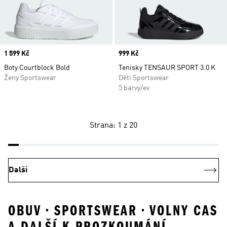
Price
1 599 Kč
Price
999 Kč
Boty Courtblock Bold
Tenisky TENSAUR SPORT 3.0 K
Ženy Sportswear
Děti Sportswear
5 barvy/ev
Strana: 1 z 20
Další
OBUV • SPORTSWEAR • VOLNY CAS