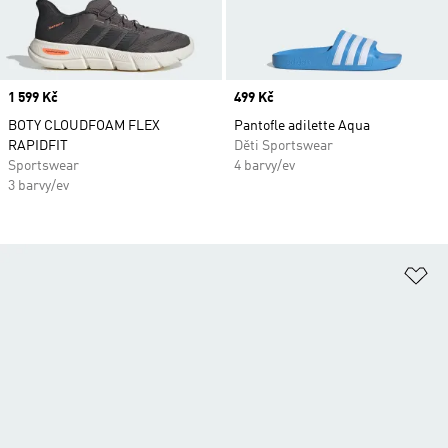
Price
1 599 Kč
Price
499 Kč
BOTY CLOUDFOAM FLEX
Pantofle adilette Aqua
RAPIDFIT
Děti Sportswear
Sportswear
4 barvy/ev
3 barvy/ev
Př