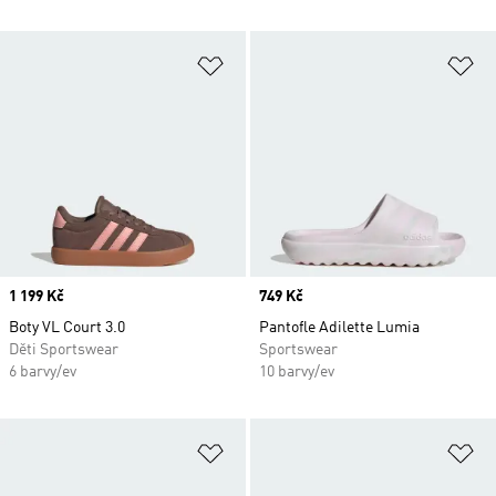
Přidat do seznamu přání
Př
Price
1 199 Kč
Price
749 Kč
Boty VL Court 3.0
Pantofle Adilette Lumia
Děti Sportswear
Sportswear
6 barvy/ev
10 barvy/ev
Přidat do seznamu přání
Př