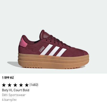
Price
1 599 Kč
(1682)
Boty VL Court Bold
Děti Sportswear
4 barvy/ev