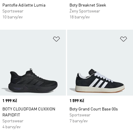
Pantofle Adilette Lumia
Boty Breaknet Sleek
Sportswear
Ženy Sportswear
10 barvy/ev
18 barvy/ev
Přidat do seznamu přání
Př
Price
1 999 Kč
Price
1 599 Kč
BOTY CLOUDFOAM CUXXION
Boty Grand Court Base 00s
RAPIDFIT
Sportswear
Sportswear
7 barvy/ev
4 barvy/ev