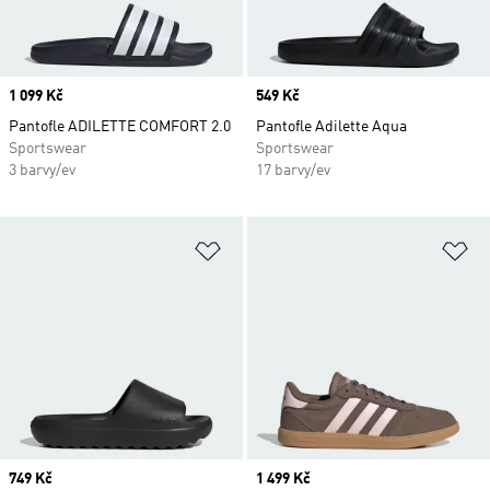
Price
1 099 Kč
Price
549 Kč
Pantofle ADILETTE COMFORT 2.0
Pantofle Adilette Aqua
Sportswear
Sportswear
3 barvy/ev
17 barvy/ev
Přidat do seznamu přání
Př
Price
749 Kč
Price
1 499 Kč