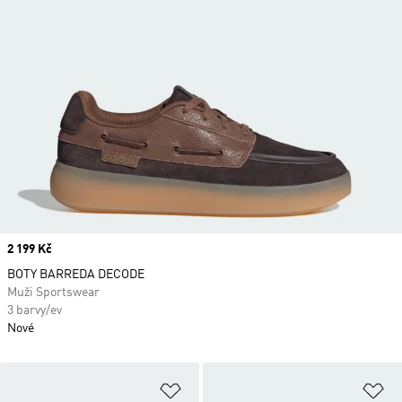
Price
2 199 Kč
BOTY BARREDA DECODE
Muži Sportswear
3 barvy/ev
Nové
Přidat do seznamu přání
Př