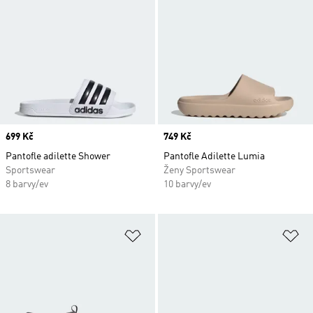
Price
699 Kč
Price
749 Kč
Pantofle adilette Shower
Pantofle Adilette Lumia
Sportswear
Ženy Sportswear
8 barvy/ev
10 barvy/ev
Přidat do seznamu přání
Př