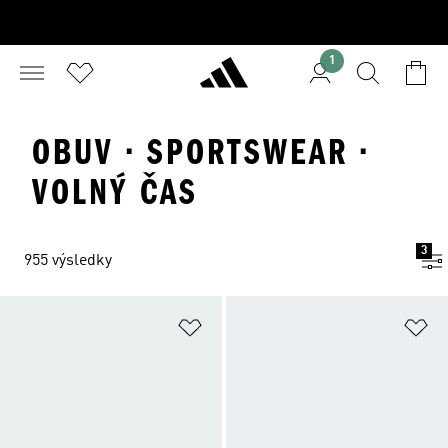
1
OBUV · SPORTSWEAR ·
VOLNÝ ČAS
3
955 výsledky
Přidat do seznamu přání
Př