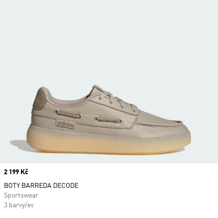
Price
2 199 Kč
BOTY BARREDA DECODE
Sportswear
3 barvy/ev