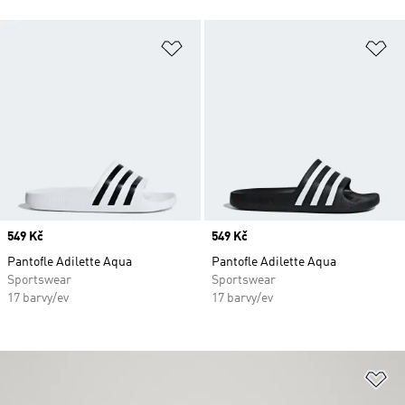
Přidat do seznamu přání
Př
Price
549 Kč
Price
549 Kč
Pantofle Adilette Aqua
Pantofle Adilette Aqua
Sportswear
Sportswear
17 barvy/ev
17 barvy/ev
Př