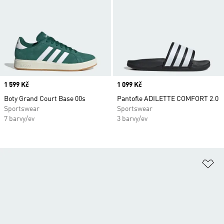
Price
1 599 Kč
Price
1 099 Kč
Boty Grand Court Base 00s
Pantofle ADILETTE COMFORT 2.0
Sportswear
Sportswear
7 barvy/ev
3 barvy/ev
Př