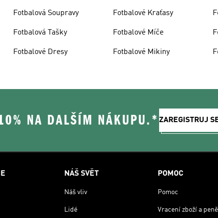
Fotbalová Soupravy
Fotbalové Kraťasy
F
Fotbalová Tašky
Fotbalové Míče
F
Fotbalové Dresy
Fotbalové Mikiny
F
 10% NA DALŠÍM NÁKUPU.*
ZAREGISTRUJ S
CE
NÁŠ SVĚT
POMOC
Náš vliv
Pomoc
Lidé
Vracení zboží a peně