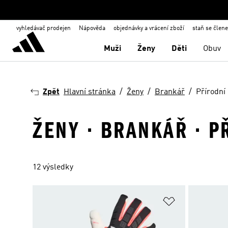
vyhledávač prodejen
Nápověda
objednávky a vrácení zboží
staň se člen
Muži
Ženy
Děti
Obuv
Zpět
Hlavní stránka
Ženy
Brankář
Přírodní
ŽENY · BRANKÁŘ · 
12 výsledky
Přidat do sez