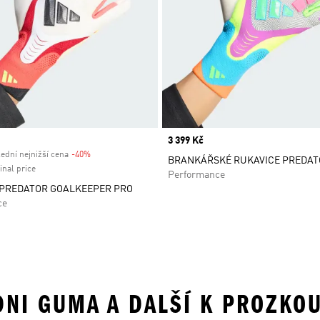
Price
3 399 Kč
ední nejnižší cena
-40%
Discount
BRANKÁŘSKÉ RUKAVICE PREDAT
inal price
Performance
 PREDATOR GOALKEEPER PRO
ce
ODNI GUMA A DALŠÍ K PROZKO