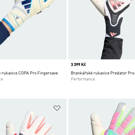
Price
3 399 Kč
 rukavice COPA Pro Fingersave
Brankářské rukavice Predator Pro
ce
Performance
namu přání
Přidat do seznamu přání