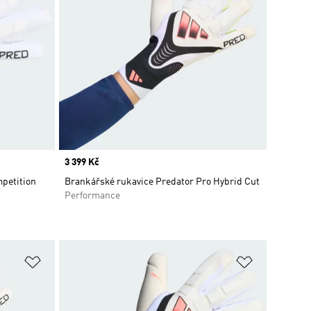
Price
3 399 Kč
petition
Brankářské rukavice Predator Pro Hybrid Cut
Performance
Přidat do seznamu přání
Přidat do 