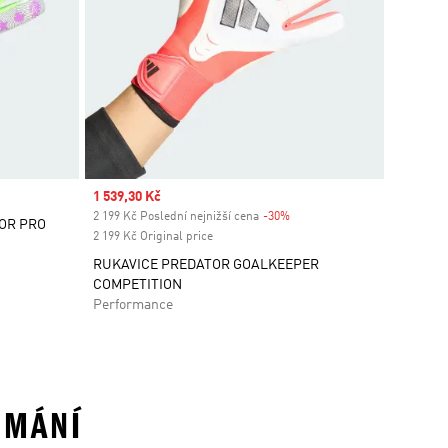
Sale price
1 539,30 Kč
2 199 Kč Poslední nejnižší cena
-30%
Discount
OR PRO
2 199 Kč Original price
RUKAVICE PREDATOR GOALKEEPER
COMPETITION
Performance
UMÁNÍ