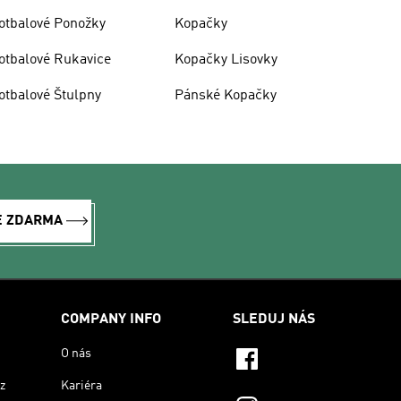
otbalové Ponožky
Kopačky
otbalové Rukavice
Kopačky Lisovky
otbalové Štulpny
Pánské Kopačky
E ZDARMA
COMPANY INFO
SLEDUJ NÁS
O nás
z
Kariéra