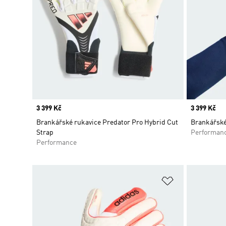
Price
3 399 Kč
Price
3 399 Kč
Brankářské rukavice Predator Pro Hybrid Cut
Brankářské
Strap
Performan
Performance
Přidat do sez