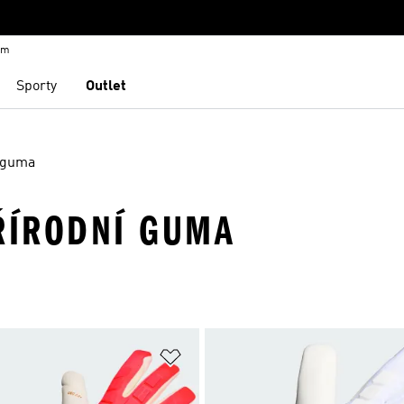
em
Sporty
Outlet
 guma
PŘÍRODNÍ GUMA
namu přání
Přidat do seznamu přání