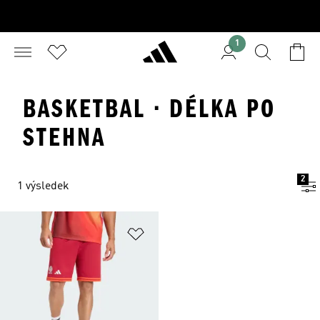
1
BASKETBAL · DÉLKA PO
STEHNA
2
1 výsledek
Přidat do seznamu přání