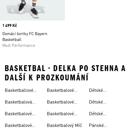
Price
1 499 Kč
Domácí šortky FC Bayern
Basketball
Muži Performance
BASKETBAL • DELKA PO STEHNA A
DALŠÍ K PROZKOUMÁNÍ
Basketballové
Basketbalové
Dětské
Kraťasy
Boty
Oblečení
Basketbalové Boty
Basketbalová
Basketbalové
Dětské
Trička
Ponožky
Basketbalové
Basketbalové
Basketbalové
Dětské
Dresy
Bundy
Tenisky
Basketbalové
Basketbalové
Basketbalový Míč
Pánské
Oblečení