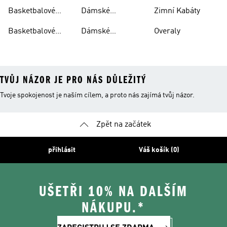
Dresy
Basketbalové Boty
Basketbalové
Dámské
Zimní Kabáty
Kraťasy
Basketbalové Boty
Basketbalové
Dámské
Overaly
Mikiny
Basketbalové
TVŮJ NÁZOR JE PRO NÁS DŮLEŽITÝ
Tvoje spokojenost je naším cílem, a proto nás zajímá tvůj názor.
Zpět na začátek
přihlásit
Váš košík (0)
UŠETŘI 10% NA DALŠÍM
NÁKUPU.*