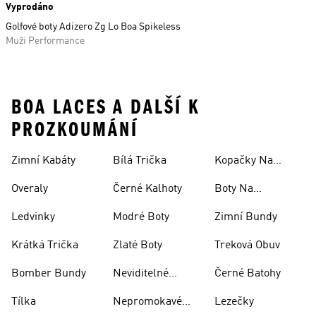
Vyprodáno
Golfové boty Adizero Zg Lo Boa Spikeless
Muži Performance
BOA LACES A DALŠÍ K
PROZKOUMÁNÍ
Zimní Kabáty
Bílá Trička
Kopačky Na
Rugby
Overaly
Černé Kalhoty
Boty Na
Skateboarding
Ledvinky
Modré Boty
Zimní Bundy
Krátká Trička
Zlaté Boty
Treková Obuv
Bomber Bundy
Neviditelné
Černé Batohy
Ponožky
Tílka
Nepromokavé
Lezečky