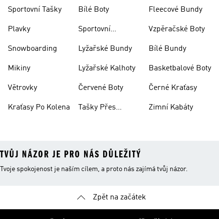
Bundy
Sportovní Tašky
Bílé Boty
Fleecové Bundy
Plavky
Sportovní
Vzpěračské Boty
Oblečení
Snowboarding
Lyžařské Bundy
Bílé Bundy
Mikiny
Lyžařské Kalhoty
Basketbalové Boty
Větrovky
Červené Boty
Černé Kraťasy
Kraťasy Po Kolena
Tašky Přes
Zimní Kabáty
Rameno
TVŮJ NÁZOR JE PRO NÁS DŮLEŽITÝ
Tvoje spokojenost je naším cílem, a proto nás zajímá tvůj názor.
Zpět na začátek