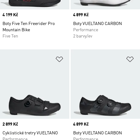
Price
4 199 Kč
Price
4 899 Kč
Boty Five Ten Freerider Pro
Boty VUELTANO CARBON
Mountain Bike
Performance
Five Ten
2 barvy/ev
Přidat do seznamu přání
Př
Price
2 899 Kč
Price
4 899 Kč
Cyklistické tretry VUELTANO
Boty VUELTANO CARBON
Performance
Performance