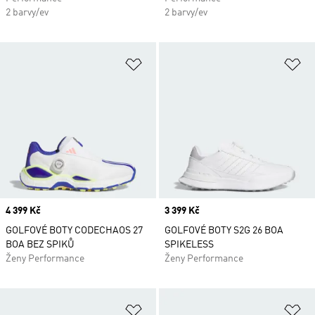
2 barvy/ev
2 barvy/ev
Přidat do seznamu přání
Př
Price
4 399 Kč
Price
3 399 Kč
GOLFOVÉ BOTY CODECHAOS 27
GOLFOVÉ BOTY S2G 26 BOA
BOA BEZ SPIKŮ
SPIKELESS
Ženy Performance
Ženy Performance
Přidat do seznamu přání
Př