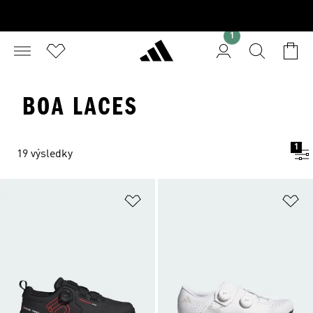
1
BOA LACES
1
19 výsledky
Přidat do seznamu přání
Př