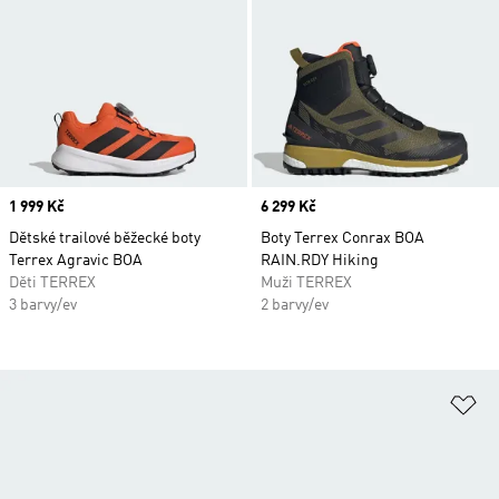
Price
1 999 Kč
Price
6 299 Kč
Dětské trailové běžecké boty
Boty Terrex Conrax BOA
Terrex Agravic BOA
RAIN.RDY Hiking
Děti TERREX
Muži TERREX
3 barvy/ev
2 barvy/ev
Př