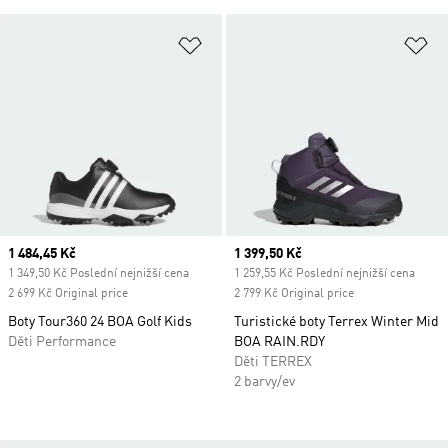
Přidat do seznamu přání
Př
Current price
1 484,45 Kč
Current price
1 399,50 Kč
1 349,50 Kč Poslední nejnižší cena
1 259,55 Kč Poslední nejnižší cena
2 699 Kč Original price
2 799 Kč Original price
Boty Tour360 24 BOA Golf Kids
Turistické boty Terrex Winter Mid
Děti Performance
BOA RAIN.RDY
Děti TERREX
2 barvy/ev