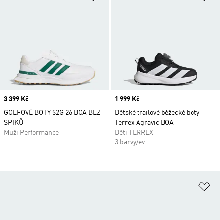
Price
3 399 Kč
Price
1 999 Kč
GOLFOVÉ BOTY S2G 26 BOA BEZ
Dětské trailové běžecké boty
SPIKŮ
Terrex Agravic BOA
Muži Performance
Děti TERREX
3 barvy/ev
Př