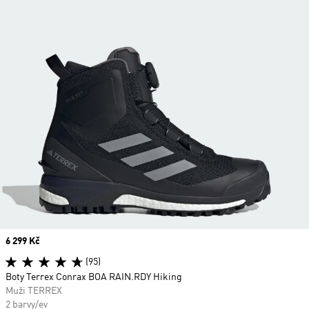
Price
6 299 Kč
(95)
Boty Terrex Conrax BOA RAIN.RDY Hiking
Muži TERREX
2 barvy/ev