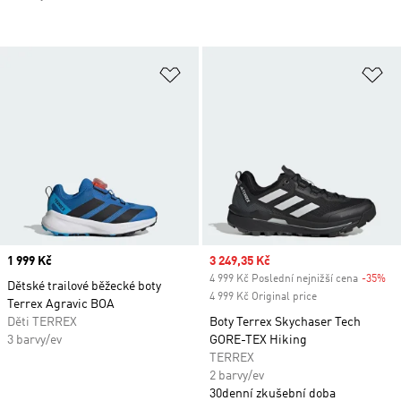
Přidat do seznamu přání
Př
Price
1 999 Kč
Sale price
3 249,35 Kč
4 999 Kč Poslední nejnižší cena
-35%
Di
Dětské trailové běžecké boty
4 999 Kč Original price
Terrex Agravic BOA
Děti TERREX
Boty Terrex Skychaser Tech
3 barvy/ev
GORE-TEX Hiking
TERREX
2 barvy/ev
30denní zkušební doba