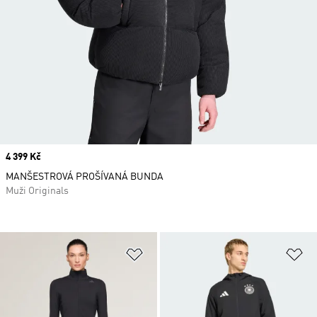
Price
4 399 Kč
MANŠESTROVÁ PROŠÍVANÁ BUNDA
Muži Originals
Přidat do seznamu přání
Př