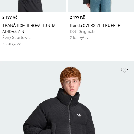
Price
2 199 Kč
Price
2 199 Kč
TKANÁ BOMBEROVÁ BUNDA
Bunda OVERSIZED PUFFER
ADIDAS Z.N.E.
Děti Originals
Ženy Sportswear
2 barvy/ev
2 barvy/ev
Př