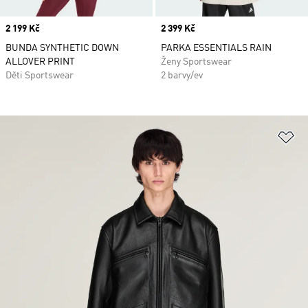
Price
2 199 Kč
Price
2 399 Kč
BUNDA SYNTHETIC DOWN
PARKA ESSENTIALS RAIN
ALLOVER PRINT
Ženy Sportswear
Děti Sportswear
2 barvy/ev
Př