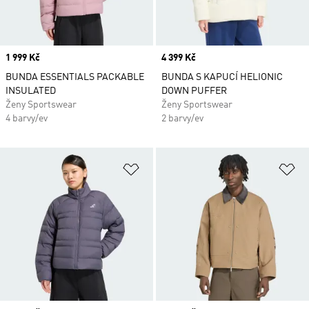
Price
1 999 Kč
Price
4 399 Kč
BUNDA ESSENTIALS PACKABLE
BUNDA S KAPUCÍ HELIONIC
INSULATED
DOWN PUFFER
Ženy Sportswear
Ženy Sportswear
4 barvy/ev
2 barvy/ev
Přidat do seznamu přání
Př