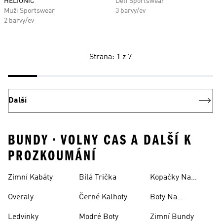
HELIONIC
Děti Sportswear
Muži Sportswear
3 barvy/ev
2 barvy/ev
Strana: 1 z 7
Další
BUNDY • VOLNY CAS A DALŠÍ K
PROZKOUMÁNÍ
Zimní Kabáty
Bílá Trička
Kopačky Na
Rugby
Overaly
Černé Kalhoty
Boty Na
Skateboarding
Ledvinky
Modré Boty
Zimní Bundy