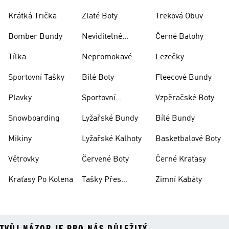
Krátká Trička
Zlaté Boty
Treková Obuv
Bomber Bundy
Neviditelné
Černé Batohy
Ponožky
Tílka
Nepromokavé
Lezečky
Bundy
Sportovní Tašky
Bílé Boty
Fleecové Bundy
Plavky
Sportovní
Vzpěračské Boty
Oblečení
Snowboarding
Lyžařské Bundy
Bílé Bundy
Mikiny
Lyžařské Kalhoty
Basketbalové Boty
Větrovky
Červené Boty
Černé Kraťasy
Kraťasy Po Kolena
Tašky Přes
Zimní Kabáty
Rameno
TVŮJ NÁZOR JE PRO NÁS DŮLEŽITÝ