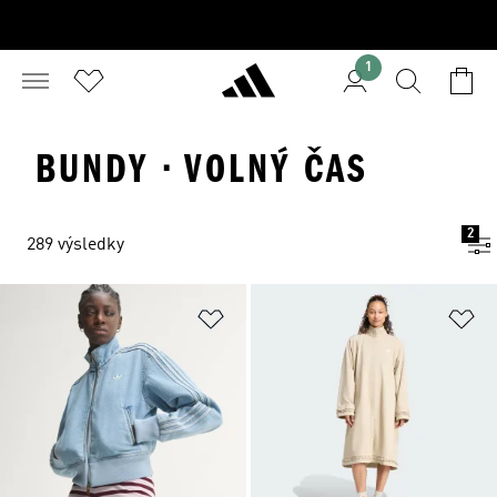
1
BUNDY · VOLNÝ ČAS
2
289 výsledky
Přidat do seznamu přání
Př