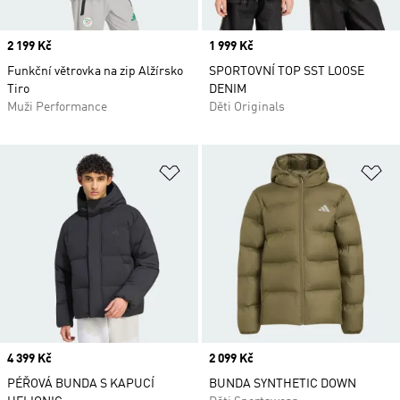
Price
2 199 Kč
Price
1 999 Kč
Funkční větrovka na zip Alžírsko
SPORTOVNÍ TOP SST LOOSE
Tiro
DENIM
Muži Performance
Děti Originals
Přidat do seznamu přání
Př
Price
4 399 Kč
Price
2 099 Kč
PÉŘOVÁ BUNDA S KAPUCÍ
BUNDA SYNTHETIC DOWN