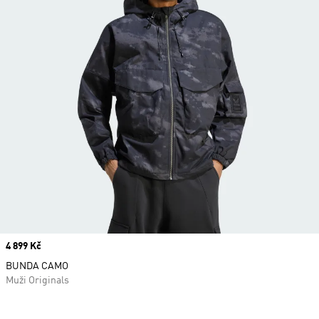
Price
4 899 Kč
BUNDA CAMO
Muži Originals