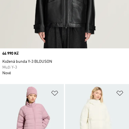
Price
44 990 Kč
Kožená bunda Y-3 BLOUSON
Muži Y-3
Nové
Přidat do seznamu přání
Př