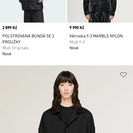
Price
2 899 Kč
Price
9 990 Kč
POLSTROVANÁ BUNDA SE 3
Větrovka Y-3 MARBLE NYLON
PROUŽKY
Muži Y-3
Muži Originals
Nové
Nové
Př