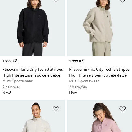
Price
1 999 Kč
Price
1 999 Kč
Flísová mikina City Tech 3 Stripes
Flísová mikina City Tech 3 Stripes
High Pile se zipem po celé délce
High Pile se zipem po celé délce
Muži Sportswear
Muži Sportswear
2 barvy/ev
2 barvy/ev
Nové
Nové
Přidat do seznamu přání
Př