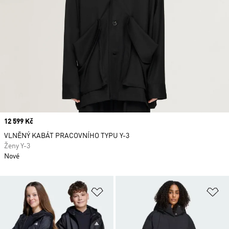
Price
12 599 Kč
VLNĚNÝ KABÁT PRACOVNÍHO TYPU Y-3
Ženy Y-3
Nové
Přidat do seznamu přání
Př