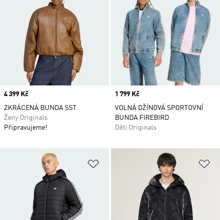
Price
4 399 Kč
Price
1 799 Kč
ZKRÁCENÁ BUNDA SST
VOLNÁ DŽÍNOVÁ SPORTOVNÍ
Ženy Originals
BUNDA FIREBIRD
Připravujeme!
Děti Originals
Přidat do seznamu přání
Př