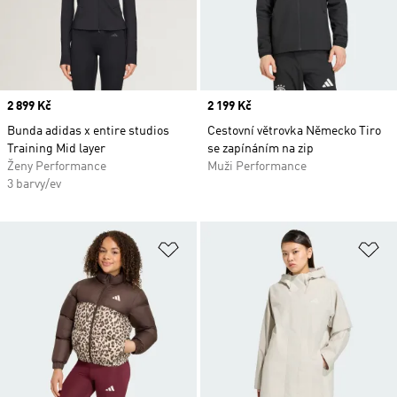
Price
2 899 Kč
Price
2 199 Kč
Bunda adidas x entire studios
Cestovní větrovka Německo Tiro
Training Mid layer
se zapínáním na zip
Ženy Performance
Muži Performance
3 barvy/ev
Přidat do seznamu přání
Př