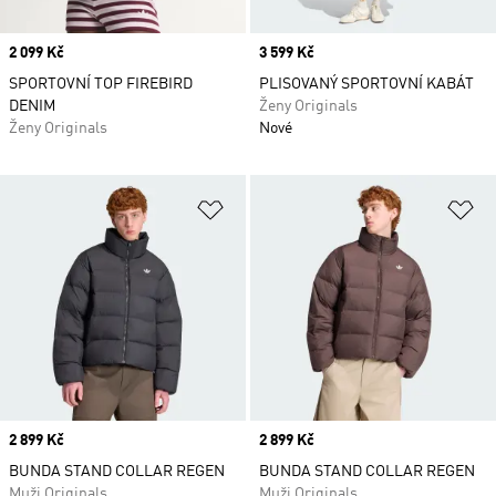
Price
2 099 Kč
Price
3 599 Kč
SPORTOVNÍ TOP FIREBIRD
PLISOVANÝ SPORTOVNÍ KABÁT
DENIM
Ženy Originals
Ženy Originals
Nové
Přidat do seznamu přání
Př
Price
2 899 Kč
Price
2 899 Kč
BUNDA STAND COLLAR REGEN
BUNDA STAND COLLAR REGEN
Muži Originals
Muži Originals