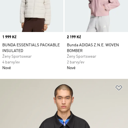
Price
1 999 Kč
Price
2 199 Kč
BUNDA ESSENTIALS PACKABLE
Bunda ADIDAS Z.N.E. WOVEN
INSULATED
BOMBER
Ženy Sportswear
Ženy Sportswear
4 barvy/ev
2 barvy/ev
Nové
Nové
Př