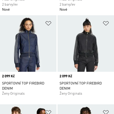
2 barvy/ev
2 barvy/ev
Nové
Nové
Přidat do seznamu přání
Př
Price
2 099 Kč
Price
2 099 Kč
SPORTOVNÍ TOP FIREBIRD
SPORTOVNÍ TOP FIREBIRD
DENIM
DENIM
Ženy Originals
Ženy Originals
Přidat do seznamu přání
Př