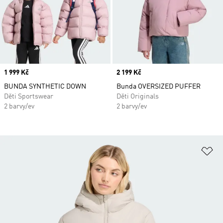
Price
1 999 Kč
Price
2 199 Kč
BUNDA SYNTHETIC DOWN
Bunda OVERSIZED PUFFER
Děti Sportswear
Děti Originals
2 barvy/ev
2 barvy/ev
Př