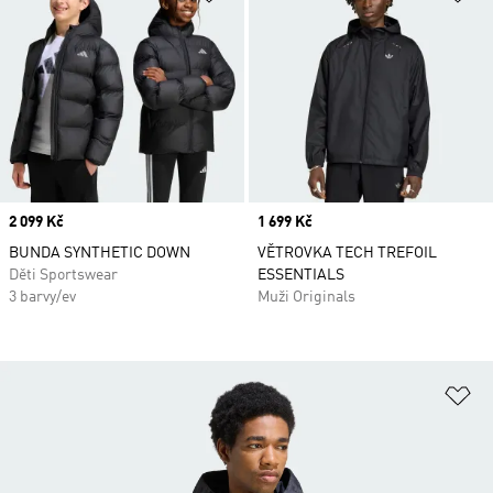
Price
2 099 Kč
Price
1 699 Kč
BUNDA SYNTHETIC DOWN
VĚTROVKA TECH TREFOIL
Děti Sportswear
ESSENTIALS
3 barvy/ev
Muži Originals
Př