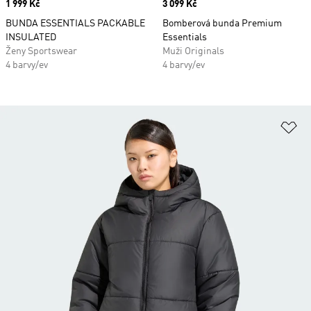
Price
1 999 Kč
Price
3 099 Kč
BUNDA ESSENTIALS PACKABLE
Bomberová bunda Premium
INSULATED
Essentials
Ženy Sportswear
Muži Originals
4 barvy/ev
4 barvy/ev
Př