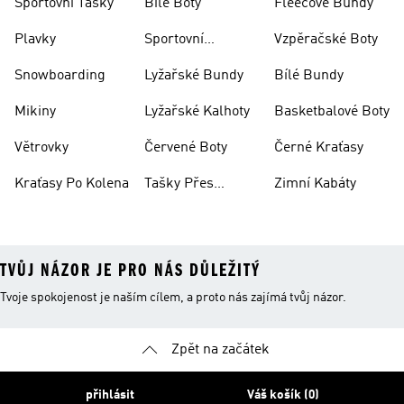
Sportovní Tašky
Bílé Boty
Fleecové Bundy
Plavky
Sportovní
Vzpěračské Boty
Oblečení
Snowboarding
Lyžařské Bundy
Bílé Bundy
Mikiny
Lyžařské Kalhoty
Basketbalové Boty
Větrovky
Červené Boty
Černé Kraťasy
Kraťasy Po Kolena
Tašky Přes
Zimní Kabáty
Rameno
TVŮJ NÁZOR JE PRO NÁS DŮLEŽITÝ
Tvoje spokojenost je naším cílem, a proto nás zajímá tvůj názor.
Zpět na začátek
přihlásit
Váš košík (0)