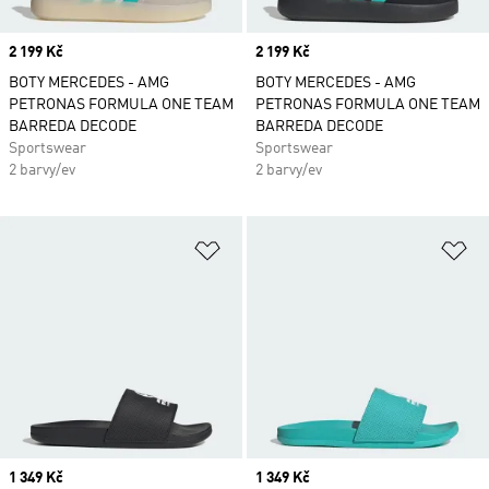
Price
2 199 Kč
Price
2 199 Kč
BOTY MERCEDES - AMG
BOTY MERCEDES - AMG
PETRONAS FORMULA ONE TEAM
PETRONAS FORMULA ONE TEAM
BARREDA DECODE
BARREDA DECODE
Sportswear
Sportswear
2 barvy/ev
2 barvy/ev
Přidat do seznamu přání
Př
Price
1 349 Kč
Price
1 349 Kč