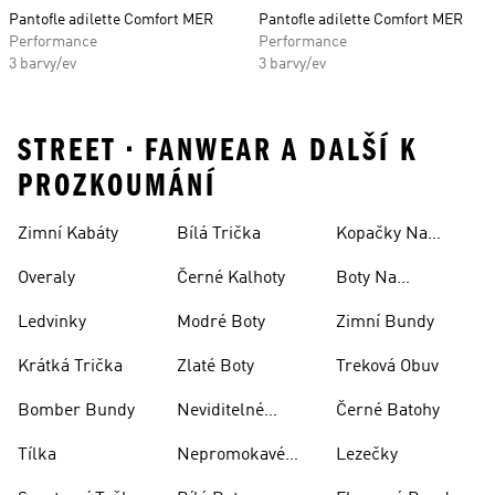
Pantofle adilette Comfort MER
Pantofle adilette Comfort MER
Performance
Performance
3 barvy/ev
3 barvy/ev
STREET • FANWEAR A DALŠÍ K
PROZKOUMÁNÍ
Zimní Kabáty
Bílá Trička
Kopačky Na
Rugby
Overaly
Černé Kalhoty
Boty Na
Skateboarding
Ledvinky
Modré Boty
Zimní Bundy
Krátká Trička
Zlaté Boty
Treková Obuv
Bomber Bundy
Neviditelné
Černé Batohy
Ponožky
Tílka
Nepromokavé
Lezečky
Bundy