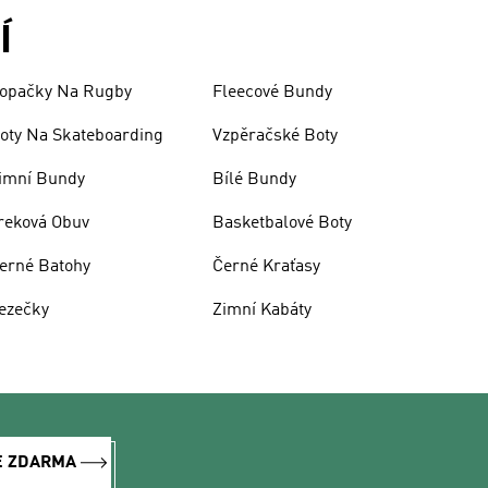
Í
opačky Na Rugby
Fleecové Bundy
oty Na Skateboarding
Vzpěračské Boty
imní Bundy
Bílé Bundy
reková Obuv
Basketbalové Boty
erné Batohy
Černé Kraťasy
ezečky
Zimní Kabáty
E ZDARMA