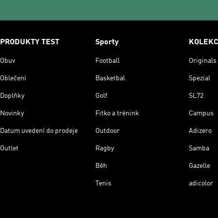
PRODUKTY TEST
Sporty
KOLEK
Obuv
Football
Originals
Oblečení
Basketbal
Spezial
Doplňky
Golf
SL72
Novinky
Fitko a trénink
Campus
Datum uvedení do prodeje
Outdoor
Adizero
Outlet
Ragby
Samba
Běh
Gazelle
Tenis
adicolor