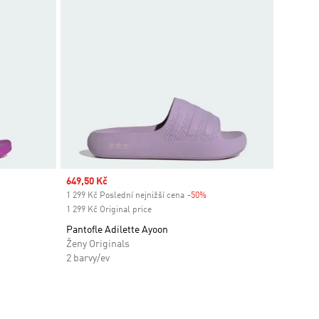
Sale price
649,50 Kč
1 299 Kč Poslední nejnižší cena
-50%
Discount
1 299 Kč Original price
Pantofle Adilette Ayoon
Ženy Originals
2 barvy/ev