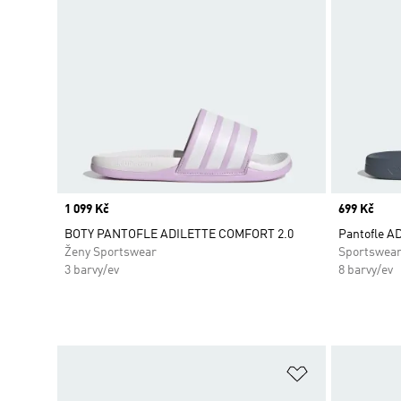
Price
1 099 Kč
Price
699 Kč
BOTY PANTOFLE ADILETTE COMFORT 2.0
Pantofle 
Ženy Sportswear
Sportswea
3 barvy/ev
8 barvy/ev
Přidat do sez