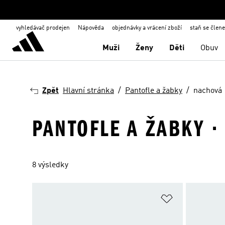
vyhledávač prodejen
Nápověda
objednávky a vrácení zboží
staň se člen
Muži
Ženy
Děti
Obuv
Zpět
Hlavní stránka
Pantofle a žabky
nachová
PANTOFLE A ŽABKY 
8 výsledky
Přidat do sez