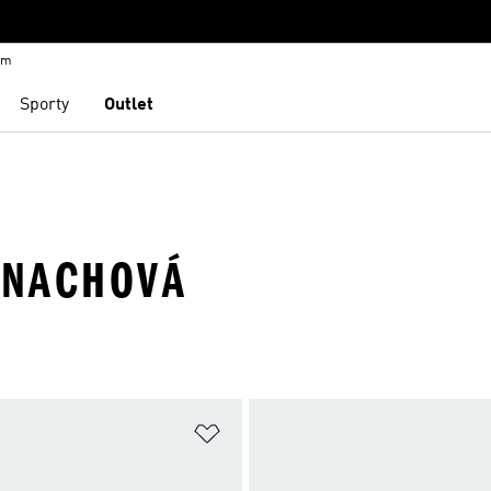
em
Sporty
Outlet
· NACHOVÁ
namu přání
Přidat do seznamu přání