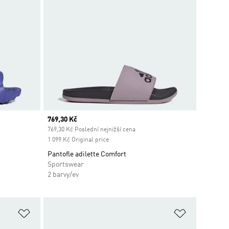
Current price
769,30 Kč
769,30 Kč Poslední nejnižší cena
1 099 Kč Original price
Pantofle adilette Comfort
Sportswear
2 barvy/ev
Přidat do seznamu přání
Přidat do 