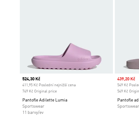
Current price
524,30 Kč
Sale price
439,20 Kč
411,95 Kč Poslední nejnižší cena
549 Kč Posled
749 Kč Original price
549 Kč Origin
Pantofle Adilette Lumia
Pantofle ad
Sportswear
Sportswea
11 barvy/ev