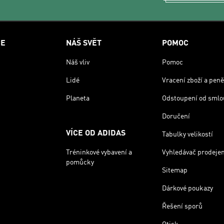
CE
NÁŠ SVĚT
POMOC
Náš vliv
Pomoc
Lidé
Vracení zboží a peně
Planeta
Odstoupení od smlo
Doručení
VÍCE OD ADIDAS
Tabulky velikostí
Tréninkové vybavení a
Vyhledávač prodeje
pomůcky
Sitemap
Dárkové poukazy
Řešení sporů