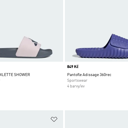
Price
849 Kč
ADILETTE SHOWER
Pantofle Adissage 360rec
r
Sportswear
4 barvy/ev
namu přání
Přidat do seznamu přání