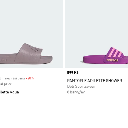
Price
599 Kč
ní nejnižší cena
-20%
Discount
PANTOFLE ADILETTE SHOWER
al price
Děti Sportswear
ilette Aqua
8 barvy/ev
r