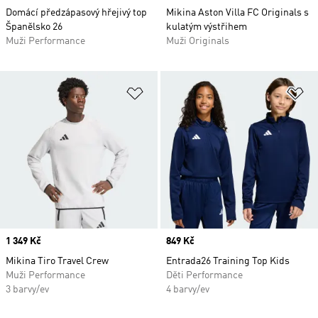
Domácí předzápasový hřejivý top
Mikina Aston Villa FC Originals s
Španělsko 26
kulatým výstřihem
Muži Performance
Muži Originals
Přidat do seznamu přání
Př
Price
1 349 Kč
Price
849 Kč
Mikina Tiro Travel Crew
Entrada26 Training Top Kids
Muži Performance
Děti Performance
3 barvy/ev
4 barvy/ev