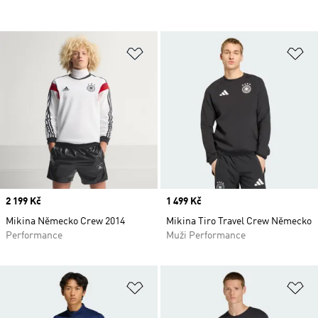
Přidat do seznamu přání
Př
Price
2 199 Kč
Price
1 499 Kč
Mikina Německo Crew 2014
Mikina Tiro Travel Crew Německo
Performance
Muži Performance
Přidat do seznamu přání
Př