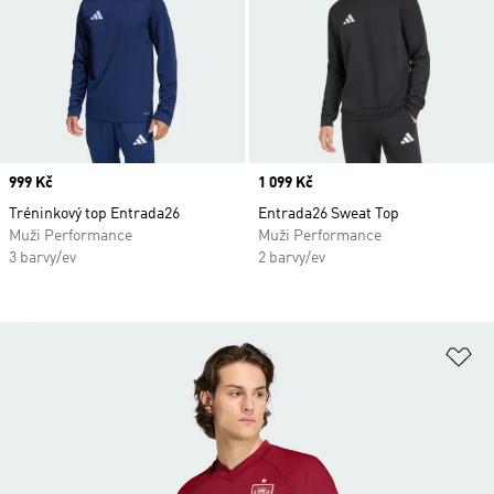
Price
999 Kč
Price
1 099 Kč
Tréninkový top Entrada26
Entrada26 Sweat Top
Muži Performance
Muži Performance
3 barvy/ev
2 barvy/ev
Př