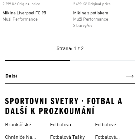
2 399 Kč Original price
2 699 Kč Original price
Mikina Liverpool FC 95
Mikina s potiskem
Muži Performance
Muži Performance
2 barvy/ev
Strana: 1 z 2
Další
SPORTOVNI SVETRY • FOTBAL A
DALŠÍ K PROZKOUMÁNÍ
Brankářské
Fotbalová
Fotbalové
Rukavice
Soupravy
Ponožky
Chrániče Na
Fotbalová Tašky
Fotbalové