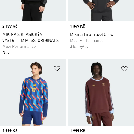
Price
2 199 Kč
Price
1 349 Kč
MIKINA S KLASICKÝM
Mikina Tiro Travel Crew
VÝSTŘIHEM MESSI ORIGINALS
Muži Performance
Muži Performance
3 barvy/ev
Nové
Přidat do seznamu přání
Př
Price
1 999 Kč
Price
1 999 Kč