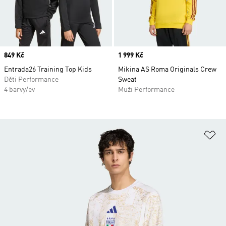
Price
849 Kč
Price
1 999 Kč
Entrada26 Training Top Kids
Mikina AS Roma Originals Crew
Děti Performance
Sweat
4 barvy/ev
Muži Performance
Př