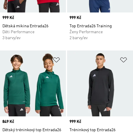
Price
999 Kč
Price
999 Kč
Dětská mikina Entrada26
Top Entrada26 Training
Děti Performance
Ženy Performance
3 barvy/ev
2 barvy/ev
Přidat do seznamu přání
Př
Price
849 Kč
Price
999 Kč
Dětský tréninkový top Entrada26
Tréninkový top Entrada26