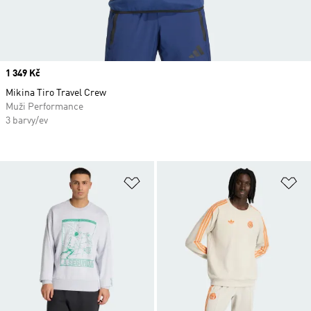
Price
1 349 Kč
Mikina Tiro Travel Crew
Muži Performance
3 barvy/ev
Přidat do seznamu přání
Př