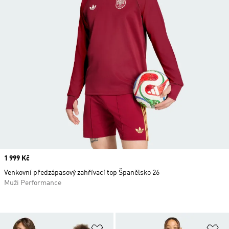
Price
1 999 Kč
Venkovní předzápasový zahřívací top Španělsko 26
Muži Performance
Přidat do seznamu přání
Př