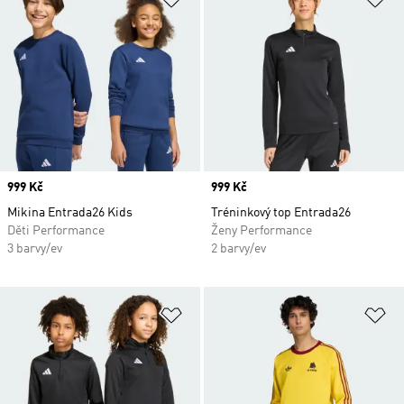
Price
999 Kč
Price
999 Kč
Mikina Entrada26 Kids
Tréninkový top Entrada26
Děti Performance
Ženy Performance
3 barvy/ev
2 barvy/ev
Přidat do seznamu přání
Př