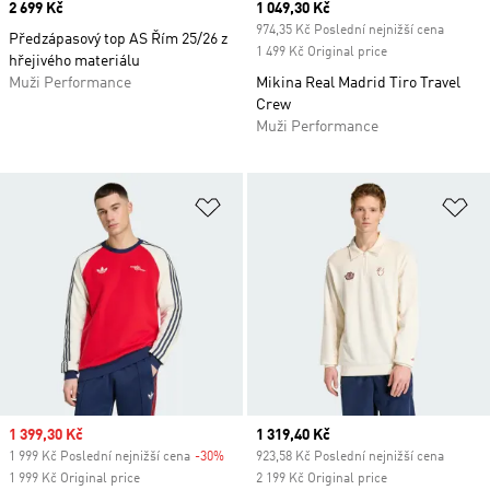
Price
2 699 Kč
Current price
1 049,30 Kč
974,35 Kč Poslední nejnižší cena
Předzápasový top AS Řím 25/26 z
1 499 Kč Original price
hřejivého materiálu
Muži Performance
Mikina Real Madrid Tiro Travel
Crew
Muži Performance
Přidat do seznamu přání
Př
Sale price
1 399,30 Kč
Current price
1 319,40 Kč
1 999 Kč Poslední nejnižší cena
-30%
Discount
923,58 Kč Poslední nejnižší cena
1 999 Kč Original price
2 199 Kč Original price