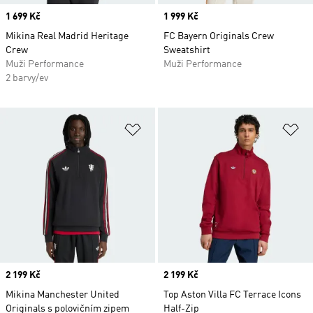
Price
1 699 Kč
Price
1 999 Kč
Mikina Real Madrid Heritage
FC Bayern Originals Crew
Crew
Sweatshirt
Muži Performance
Muži Performance
2 barvy/ev
Přidat do seznamu přání
Př
Price
2 199 Kč
Price
2 199 Kč
Mikina Manchester United
Top Aston Villa FC Terrace Icons
Originals s polovičním zipem
Half-Zip