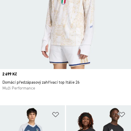
Price
2 699 Kč
Domácí předzápasový zahřívací top Itálie 26
Muži Performance
Přidat do seznamu přání
Př