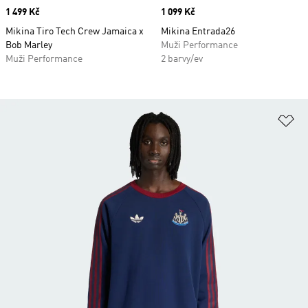
Price
1 499 Kč
Price
1 099 Kč
Mikina Tiro Tech Crew Jamaica x
Mikina Entrada26
Bob Marley
Muži Performance
Muži Performance
2 barvy/ev
Př