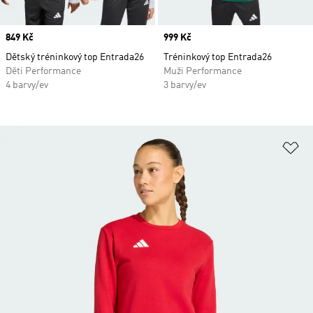
Price
849 Kč
Price
999 Kč
Dětský tréninkový top Entrada26
Tréninkový top Entrada26
Děti Performance
Muži Performance
4 barvy/ev
3 barvy/ev
Př