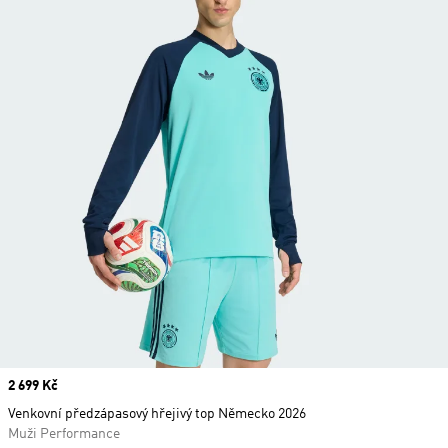
Price
2 699 Kč
Venkovní předzápasový hřejivý top Německo 2026
Muži Performance