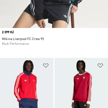
Price
2 399 Kč
Mikina Liverpool FC Crew 95
Muži Performance
Přidat do seznamu přání
Př