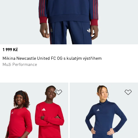
Price
1 999 Kč
Mikina Newcastle United FC OG s kulatým výstřihem
Muži Performance
Přidat do seznamu přání
Př