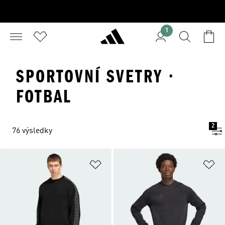
1
SPORTOVNÍ SVETRY ·
FOTBAL
2
76 výsledky
Přidat do seznamu přání
Př