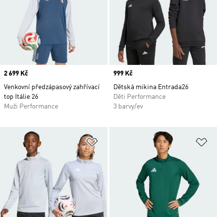
Price
2 699 Kč
Price
999 Kč
Venkovní předzápasový zahřívací
Dětská mikina Entrada26
top Itálie 26
Děti Performance
Muži Performance
3 barvy/ev
Přidat do seznamu přání
Př