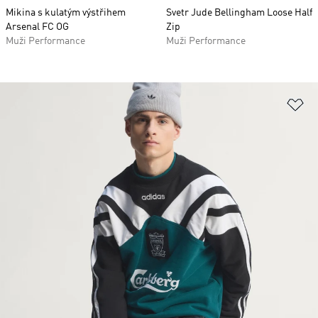
Mikina s kulatým výstřihem
Svetr Jude Bellingham Loose Half
Arsenal FC OG
Zip
Muži Performance
Muži Performance
Př