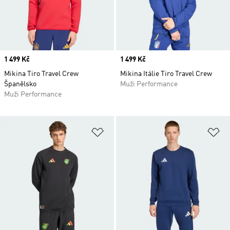
Price
1 499 Kč
Price
1 499 Kč
Mikina Tiro Travel Crew
Mikina Itálie Tiro Travel Crew
Španělsko
Muži Performance
Muži Performance
Přidat do seznamu přání
Př