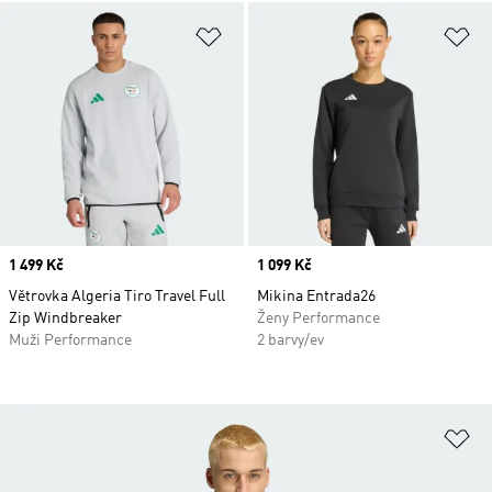
Přidat do seznamu přání
Př
Price
1 499 Kč
Price
1 099 Kč
Větrovka Algeria Tiro Travel Full
Mikina Entrada26
Zip Windbreaker
Ženy Performance
Muži Performance
2 barvy/ev
Př