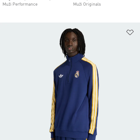
Muži Performance
Muži Originals
Př