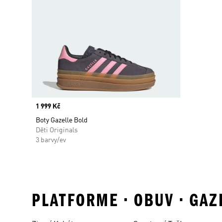
Price
1 999 Kč
Boty Gazelle Bold
Děti Originals
3 barvy/ev
PLATFORME • OBUV • GA