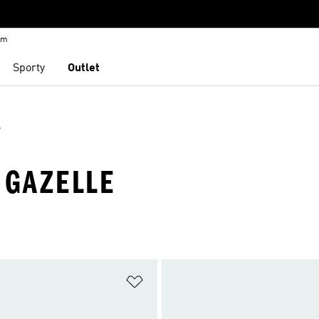
em
Sporty
Outlet
e
 GAZELLE
namu přání
Přidat do seznamu přání