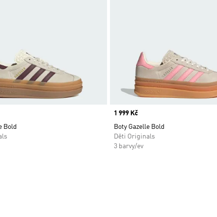
Price
1 999 Kč
e Bold
Boty Gazelle Bold
als
Děti Originals
3 barvy/ev
namu přání