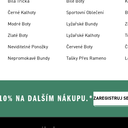
Bílá Trička
Bílé Boty
K
Černé Kalhoty
Sportovní Oblečení
B
Modré Boty
Lyžařské Bundy
Z
Zlaté Boty
Lyžařské Kalhoty
T
Neviditelné Ponožky
Červené Boty
Č
Nepromokavé Bundy
Tašky Přes Rameno
L
 10% NA DALŠÍM NÁKUPU.*
ZAREGISTRUJ S