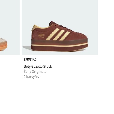
Price
2 899 Kč
Boty Gazelle Stack
Ženy Originals
2 barvy/ev