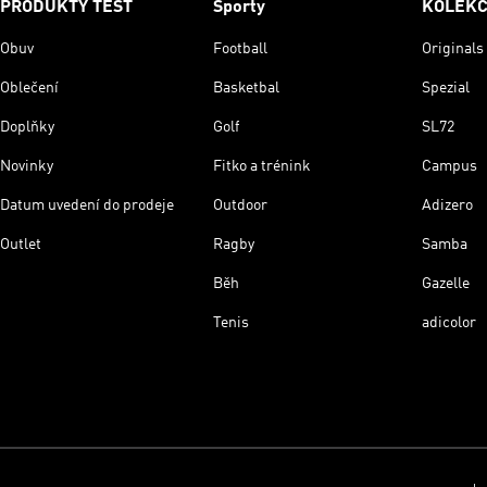
PRODUKTY TEST
Sporty
KOLEK
Obuv
Football
Originals
Oblečení
Basketbal
Spezial
Doplňky
Golf
SL72
Novinky
Fitko a trénink
Campus
Datum uvedení do prodeje
Outdoor
Adizero
Outlet
Ragby
Samba
Běh
Gazelle
Tenis
adicolor