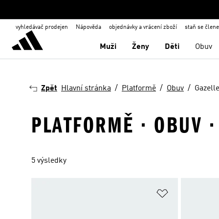
vyhledávač prodejen
Nápověda
objednávky a vrácení zboží
staň se člen
Muži
Ženy
Děti
Obuv
Zpět
Hlavní stránka
Platformě
Obuv
Gazell
PLATFORMĚ · OBUV ·
5 výsledky
Přidat do sez