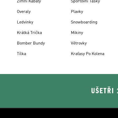
Zimní Kabáty
Sportovní Tašky
Overaly
Plavky
Ledvinky
Snowboarding
Krátká Trička
Mikiny
Bomber Bundy
Větrovky
Tílka
Kraťasy Po Kolena
UŠETŘI