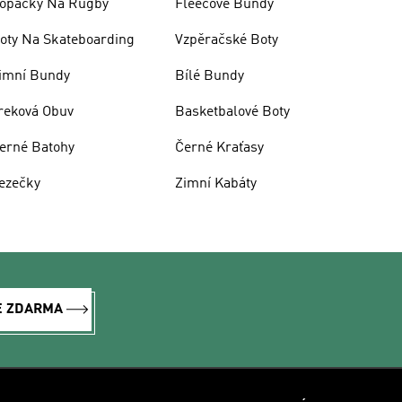
opačky Na Rugby
Fleecové Bundy
oty Na Skateboarding
Vzpěračské Boty
imní Bundy
Bílé Bundy
reková Obuv
Basketbalové Boty
erné Batohy
Černé Kraťasy
ezečky
Zimní Kabáty
E ZDARMA