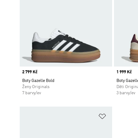
Price
2 799 Kč
Price
1 999 Kč
Boty Gazelle Bold
Boty Gazell
Ženy Originals
Děti Origin
7 barvy/ev
3 barvy/ev
Přidat do sez