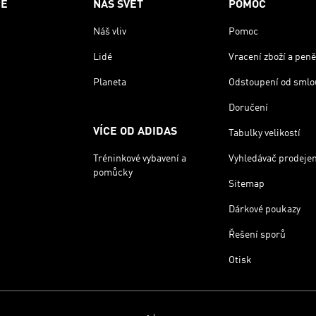
CE
NÁŠ SVĚT
POMOC
Náš vliv
Pomoc
Lidé
Vracení zboží a peně
Planeta
Odstoupení od smlo
Doručení
VÍCE OD ADIDAS
Tabulky velikostí
Tréninkové vybavení a
Vyhledávač prodeje
pomůcky
Sitemap
Dárkové poukazy
Řešení sporů
Otisk