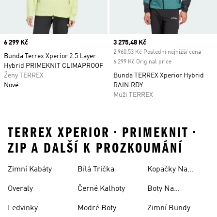
Price
6 299 Kč
Current price
3 275,48 Kč
2 960,53 Kč Poslední nejnižší cena
Bunda Terrex Xperior 2.5 Layer
6 299 Kč Original price
Hybrid PRIMEKNIT CLIMAPROOF
Ženy TERREX
Bunda TERREX Xperior Hybrid
Nové
RAIN.RDY
Muži TERREX
TERREX XPERIOR • PRIMEKNIT •
ZIP A DALŠÍ K PROZKOUMÁNÍ
Zimní Kabáty
Bílá Trička
Kopačky Na
Rugby
Overaly
Černé Kalhoty
Boty Na
Skateboarding
Ledvinky
Modré Boty
Zimní Bundy