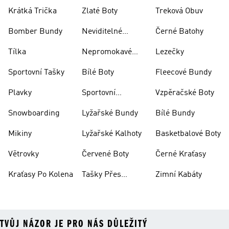
Krátká Trička
Zlaté Boty
Treková Obuv
Bomber Bundy
Neviditelné
Černé Batohy
Ponožky
Tílka
Nepromokavé
Lezečky
Bundy
Sportovní Tašky
Bílé Boty
Fleecové Bundy
Plavky
Sportovní
Vzpěračské Boty
Oblečení
Snowboarding
Lyžařské Bundy
Bílé Bundy
Mikiny
Lyžařské Kalhoty
Basketbalové Boty
Větrovky
Červené Boty
Černé Kraťasy
Kraťasy Po Kolena
Tašky Přes
Zimní Kabáty
Rameno
TVŮJ NÁZOR JE PRO NÁS DŮLEŽITÝ