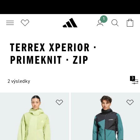
1
TERREX XPERIOR ·
PRIMEKNIT · ZIP
3
2 výsledky
Přidat do seznamu přání
Př