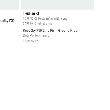
Current price
1 959,30 Kč
1 399,50 Kč Poslední nejnižší cena
opačky F50
2 799 Kč Original price
Kopačky F50 Elite Firm Ground Kids
Děti Performance
4 barvy/ev