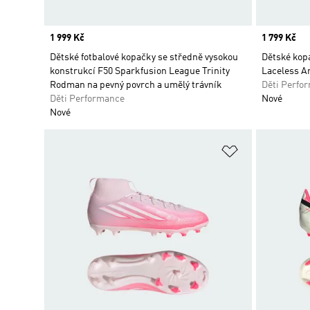
Price
1 999 Kč
Price
1 799 Kč
Dětské fotbalové kopačky se středně vysokou
Dětské ko
konstrukcí F50 Sparkfusion League Trinity
Laceless Ar
Rodman na pevný povrch a umělý trávník
Děti Perfo
Děti Performance
Nové
Nové
Přidat do sez