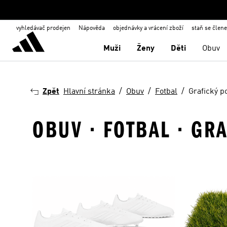
vyhledávač prodejen
Nápověda
objednávky a vrácení zboží
staň se člen
Muži
Ženy
Děti
Obuv
Zpět
Hlavní stránka
Obuv
Fotbal
Grafický p
OBUV · FOTBAL · GR