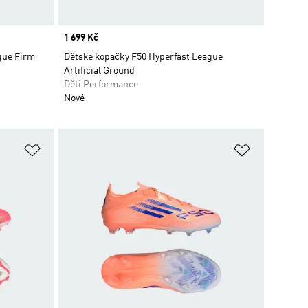
Price
1 699 Kč
gue Firm
Dětské kopačky F50 Hyperfast League
Artificial Ground
Děti Performance
Nové
Přidat do seznamu přání
Přidat do 