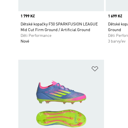
Price
1 799 Kč
Price
1 699 Kč
Dětské kopačky F50 SPARKFUSION LEAGUE
Dětské kop
Mid Cut Firm Ground / Artificial Ground
Ground
Děti Performance
Děti Perfo
Nové
3 barvy/ev
Přidat do sez