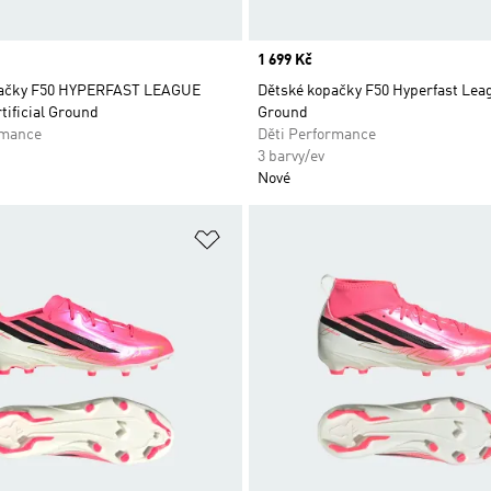
Price
1 699 Kč
pačky F50 HYPERFAST LEAGUE
Dětské kopačky F50 Hyperfast Lea
tificial Ground
Ground
rmance
Děti Performance
3 barvy/ev
Nové
namu přání
Přidat do seznamu přání