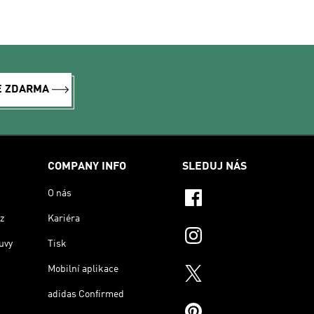
E ZDARMA
COMPANY INFO
SLEDUJ NÁS
O nás
z
Kariéra
uvy
Tisk
Mobilní aplikace
adidas Confirmed