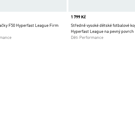
Price
1 799 Kč
ačky F50 Hyperfast League Firm
Středně vysoké dětské fotbalové k
Hyperfast League na pevný povrch
rmance
Děti Performance
namu přání