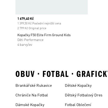
Current price
1 679,40 Kč
1 399,50 Kč Poslední nejnižší cena
2 799 Kč Original price
Kopačky F50 Elite Firm Ground Kids
Děti Performance
4 barvy/ev
OBUV • FOTBAL • GRAFIC
Brankářské Rukavice
Dětské Kopačky
Chrániče Na Fotbal
Dětský Fotbalový Dres
Dámské Kopačky
Fotbal Oblečení