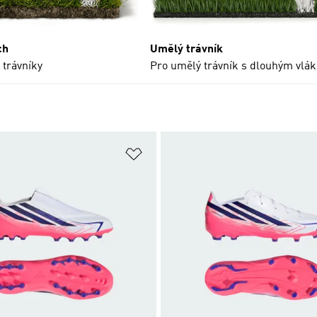
ch
Umělý trávník
 trávníky
Pro umělý trávník s dlouhým vlá
namu přání
Přidat do seznamu přání