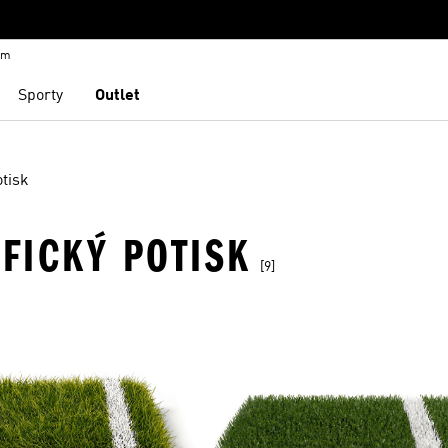
em
Sporty
Outlet
otisk
AFICKÝ POTISK
[9]