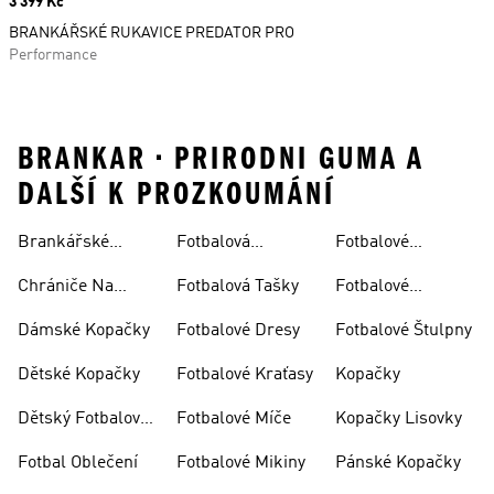
Price
3 399 Kč
BRANKÁŘSKÉ RUKAVICE PREDATOR PRO
Performance
BRANKAR • PRIRODNI GUMA A
DALŠÍ K PROZKOUMÁNÍ
Brankářské
Fotbalová
Fotbalové
Rukavice
Soupravy
Ponožky
Chrániče Na
Fotbalová Tašky
Fotbalové
Fotbal
Rukavice
Dámské Kopačky
Fotbalové Dresy
Fotbalové Štulpny
Dětské Kopačky
Fotbalové Kraťasy
Kopačky
Dětský Fotbalový
Fotbalové Míče
Kopačky Lisovky
Dres
Fotbal Oblečení
Fotbalové Mikiny
Pánské Kopačky