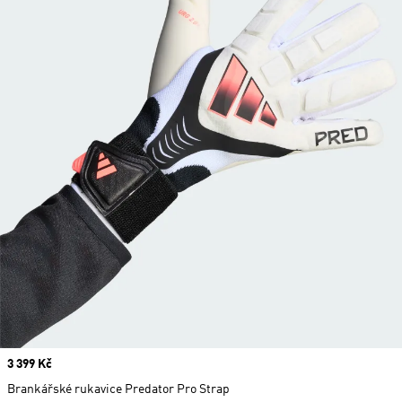
Price
3 399 Kč
Brankářské rukavice Predator Pro Strap