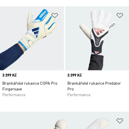
Přidat do seznamu přání
Př
Price
3 399 Kč
Price
3 399 Kč
Brankářské rukavice COPA Pro
Brankářské rukavice Predator
Fingersave
Pro
Performance
Performance
Př