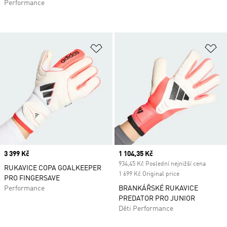
Performance
Přidat do seznamu přání
Př
Price
3 399 Kč
Current price
1 104,35 Kč
934,45 Kč Poslední nejnižší cena
RUKAVICE COPA GOALKEEPER
1 699 Kč Original price
PRO FINGERSAVE
Performance
BRANKÁŘSKÉ RUKAVICE
PREDATOR PRO JUNIOR
Děti Performance