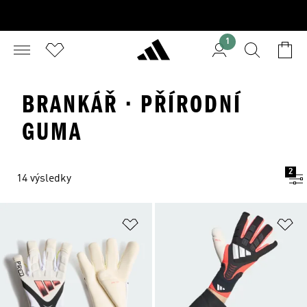
1
BRANKÁŘ · PŘÍRODNÍ
GUMA
2
14 výsledky
Přidat do seznamu přání
Př