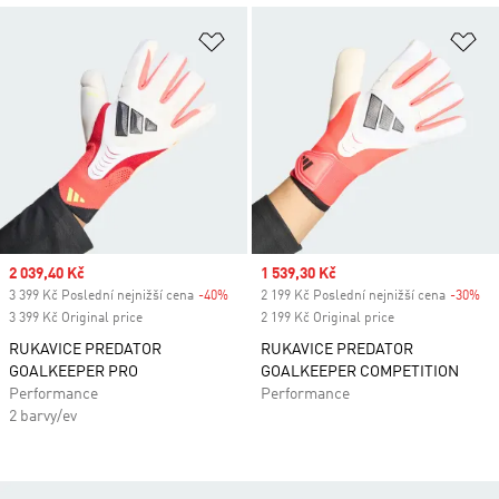
Přidat do seznamu přání
Př
Sale price
2 039,40 Kč
Sale price
1 539,30 Kč
3 399 Kč Poslední nejnižší cena
-40%
Discount
2 199 Kč Poslední nejnižší cena
-30%
Di
3 399 Kč Original price
2 199 Kč Original price
RUKAVICE PREDATOR
RUKAVICE PREDATOR
GOALKEEPER PRO
GOALKEEPER COMPETITION
Performance
Performance
2 barvy/ev