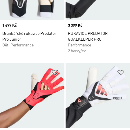
Price
1 699 Kč
Price
3 399 Kč
Brankářské rukavice Predator
RUKAVICE PREDATOR
Pro Junior
GOALKEEPER PRO
Děti Performance
Performance
2 barvy/ev
Přidat do seznamu přání
Př