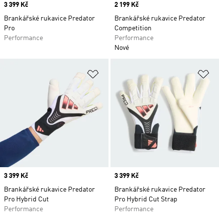
Price
3 399 Kč
Price
2 199 Kč
Brankářské rukavice Predator
Brankářské rukavice Predator
Pro
Competition
Performance
Performance
Nové
Přidat do seznamu přání
Př
Price
3 399 Kč
Price
3 399 Kč
Brankářské rukavice Predator
Brankářské rukavice Predator
Pro Hybrid Cut
Pro Hybrid Cut Strap
Performance
Performance